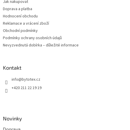
Jak nakupovat
í
Doprava a platba
Hodnocení obchodu
Reklamace a vrácení zboží
Obchodní podmínky
Podmínky ochrany osobních údajů
Nevyzvednutá dobírka – důležité informace
Kontakt
info
@
bytotex.cz
+420 211 22 19 19
Novinky
Doprava