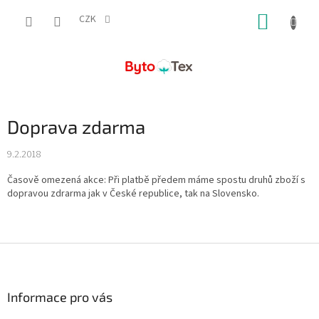
Přejít
NÁKUP
na
CZK
obsah
KOŠÍK
Doprava zdarma
9.2.2018
Časově omezená akce: Při platbě předem máme spostu druhů zboží s
dopravou zdrarma jak v České republice, tak na Slovensko.
Z
á
p
a
Informace pro vás
t