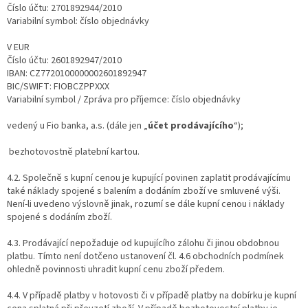
Číslo účtu: 2701892944/2010
Variabilní symbol: číslo objednávky
V EUR
Číslo účtu: 2601892947/2010
IBAN: CZ7720100000002601892947
BIC/SWIFT: FIOBCZPPXXX
Variabilní symbol / Zpráva pro příjemce: číslo objednávky
vedený u Fio banka, a.s. (dále jen „
účet prodávajícího
“);
bezhotovostně platební kartou.
4.2. Společně s kupní cenou je kupující povinen zaplatit prodávajícímu
také náklady spojené s balením a dodáním zboží ve smluvené výši.
Není-li uvedeno výslovně jinak, rozumí se dále kupní cenou i náklady
spojené s dodáním zboží.
4.3. Prodávající nepožaduje od kupujícího zálohu či jinou obdobnou
platbu. Tímto není dotčeno ustanovení čl. 4.6 obchodních podmínek
ohledně povinnosti uhradit kupní cenu zboží předem.
4.4. V případě platby v hotovosti či v případě platby na dobírku je kupní