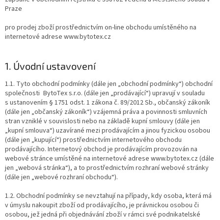
Praze
pro prodej zboží prostřednictvím on-line obchodu umístěného na
internetové adrese www.bytotex.cz
1. Úvodní ustavovení
1.1. Tyto obchodní podmínky (dále jen „obchodní podmínky“) obchodní
společnosti BytoTex s.r.o. (dále jen „prodávající“) upravují v souladu
s ustanovením § 1751 odst. 1 zákona č. 89/2012 Sb., občanský zákoník
(dále jen „občanský zákoník“) vzájemná práva a povinnosti smluvních
stran vzniklé v souvislosti nebo na základě kupní smlouvy (dále jen
„kupní smlouva“) uzavírané mezi prodávajícím a jinou fyzickou osobou
(dále jen „kupující“) prostřednictvím internetového obchodu
prodávajícího. Internetový obchod je prodávajícím provozován na
webové stránce umístěné na internetové adrese www.bytotex.cz (dále
jen „webová stránka“), a to prostřednictvím rozhraní webové stránky
(dále jen „webové rozhraní obchodu“).
1.2. Obchodní podmínky se nevztahují na případy, kdy osoba, která má
v úmyslu nakoupit zboží od prodávajícího, je právnickou osobou či
osobou, jež jedná při objednávání zboží v rámci své podnikatelské