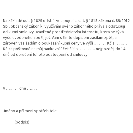
Na základě ust. § 1829 odst. 1 ve spojení s ust. § 1818 zákona č. 89/2012
Sb., občanský zákoník, využívám svého zákonného práva a odstupuji
od kupní smlouvy uzavřené prostřednictvím internetu, která se týká
výše uvedeného zboží, jež Vám s tímto dopisem zasílám zpět, a
zároveň Vás žádám o poukázání kupní ceny ve výši ………. Kč a ………
Kč za poštovné na můj bankovní účet číslo …………. nejpozději do 14
dnů od doručení tohoto odstoupení od smlouvy.
V ………. dne ……….
Jméno a příjmení spotřebitele
(podpis)