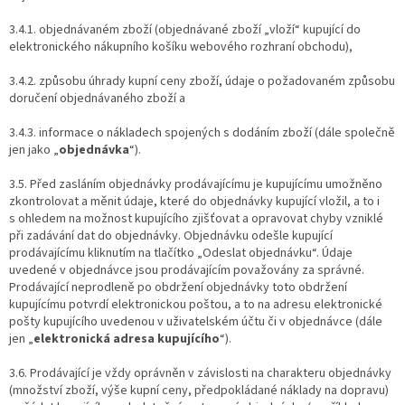
3.4.1. objednávaném zboží (objednávané zboží „vloží“ kupující do
elektronického nákupního košíku webového rozhraní obchodu),
3.4.2. způsobu úhrady kupní ceny zboží, údaje o požadovaném způsobu
doručení objednávaného zboží a
3.4.3. informace o nákladech spojených s dodáním zboží (dále společně
jen jako „
objednávka
“).
3.5. Před zasláním objednávky prodávajícímu je kupujícímu umožněno
zkontrolovat a měnit údaje, které do objednávky kupující vložil, a to i
s ohledem na možnost kupujícího zjišťovat a opravovat chyby vzniklé
při zadávání dat do objednávky. Objednávku odešle kupující
prodávajícímu kliknutím na tlačítko „Odeslat objednávku“. Údaje
uvedené v objednávce jsou prodávajícím považovány za správné.
Prodávající neprodleně po obdržení objednávky toto obdržení
kupujícímu potvrdí elektronickou poštou, a to na adresu elektronické
pošty kupujícího uvedenou v uživatelském účtu či v objednávce (dále
jen „
elektronická adresa kupujícího
“).
3.6. Prodávající je vždy oprávněn v závislosti na charakteru objednávky
(množství zboží, výše kupní ceny, předpokládané náklady na dopravu)