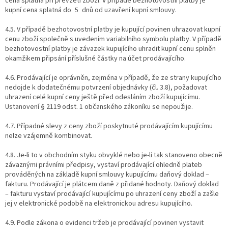
cena splatná při převzetí zboží. V případě bezhotovostní platby je
kupní cena splatná do 5 dnů od uzavření kupní smlouvy.
4.5. V případě bezhotovostní platby je kupující povinen uhrazovat kupní
cenu zboží společně s uvedením variabilního symbolu platby. V případě
bezhotovostní platby je závazek kupujícího uhradit kupní cenu splněn
okamžikem připsání příslušné částky na účet prodávajícího.
4.6. Prodávající je oprávněn, zejména v případě, že ze strany kupujícího
nedojde k dodatečnému potvrzení objednávky (čl. 3.8), požadovat
uhrazení celé kupní ceny ještě před odesláním zboží kupujícímu.
Ustanovení § 2119 odst. 1 občanského zákoníku se nepoužije.
4.7. Případné slevy z ceny zboží poskytnuté prodávajícím kupujícímu
nelze vzájemně kombinovat.
4.8. Je-li to v obchodním styku obvyklé nebo je-li tak stanoveno obecně
závaznými právními předpisy, vystaví prodávající ohledně plateb
prováděných na základě kupní smlouvy kupujícímu daňový doklad –
fakturu. Prodávající je plátcem daně z přidané hodnoty. Daňový doklad
– fakturu vystaví prodávající kupujícímu po uhrazení ceny zboží a zašle
jej v elektronické podobě na elektronickou adresu kupujícího.
4.9. Podle zákona o evidenci tržeb je prodávající povinen vystavit