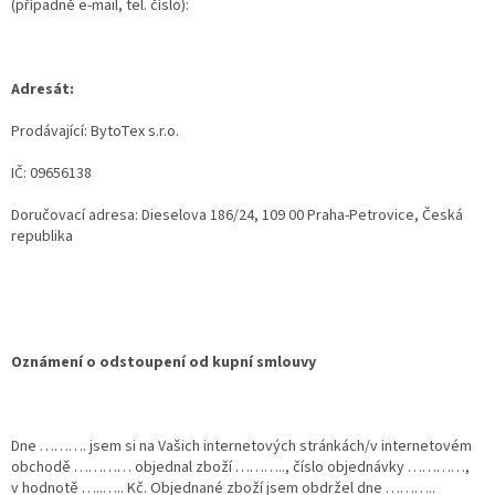
(případně e-mail, tel. číslo):
Adresát:
Prodávající: BytoTex s.r.o.
IČ: 09656138
Doručovací adresa: Dieselova 186/24, 109 00 Praha-Petrovice, Česká
republika
Oznámení o odstoupení od kupní smlouvy
Dne ………. jsem si na Vašich internetových stránkách/v internetovém
obchodě ………… objednal zboží ……….., číslo objednávky …………,
v hodnotě …..….. Kč. Objednané zboží jsem obdržel dne ………..