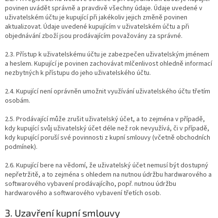
povinen uvádět správně a pravdivě všechny údaje. Údaje uvedené v
uživatelském účtu je kupující při jakékoliv jejich změně povinen
aktualizovat. Údaje uvedené kupujícím v uživatelském účtu a při
objednávání zboží jsou prodávajícím považovány za správné.
2.3. Přístup k uživatelskému účtu je zabezpečen uživatelským jménem
a heslem. Kupující je povinen zachovávat mlčenlivost ohledně informací
nezbytných k přístupu do jeho uživatelského účtu.
2.4. Kupující není oprávněn umožnit využívání uživatelského účtu třetím
osobám.
2.5. Prodávající může zrušit uživatelský účet, a to zejména v případě,
kdy kupující svůj uživatelský účet déle než rok nevyužívá, či v případě,
kdy kupující poruší své povinnosti z kupní smlouvy (včetně obchodních
podmínek).
2.6. Kupující bere na vědomí, že uživatelský účet nemusí být dostupný
nepřetržitě, a to zejména s ohledem na nutnou údržbu hardwarového a
softwarového vybavení prodávajícího, popř. nutnou údržbu
hardwarového a softwarového vybavení třetích osob.
3. Uzavření kupní smlouvy