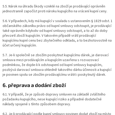
5.5. Nárok na úhradu škody vzniklé na zboží je prodávající oprávněn
jednostranně započíst proti nároku kupujícího na vrácení kupní ceny.
5.6. V případech, kdy má kupující v souladu s ustanovením § 1829 odst. 1
občanského zákoníku právo od kupní smlouvy odstoupit, je prodávající
také oprávněn kdykoliv od kupní smlouvy odstoupit, a to až do doby
převzetí zboží kupujícím. V takovém případě vrátí prodávající
kupujícímu kupní cenu bez zbytečného odkladu, a to bezhotovostně na
účet určený kupujícím.
5.7. Je-li společně se zbožím poskytnut kupujícímu dárek, je darovací
smlouva mezi prodávajícím a kupujícím uzavřena s rozvazovací
podmínkou, že dojde-li k odstoupení od kupní smlouvy kupujícím,
pozbývá darovací smlouva ohledně takového dárku účinnosti a kupující
je povinen spolu se zbožím prodávajícímu vrátit i poskytnutý dárek.
6. přeprava a dodání zboží
6.1. V případě, že je způsob dopravy smluven na základě zvláštního
požadavku kupujícího, nese kupující riziko a případné dodatečné
náklady spojené s tímto způsobem dopravy.
6.2. Je-li prodávající podle kupní smlouvy povinen dodat zboží na místo