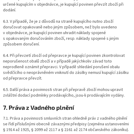
určené kupujícím v objednávce, je kupující povinen převzít zboží při
dodání.
6.3. V případě, že je z důvodů na straně kupujícího nutno zboží
doručovat opakovaně nebo jiným způsobem, než bylo uvedeno
v objednávce, je kupující povinen uhradit náklady spojené
s opakovaným doručováním zboží, resp. náklady spojené s jiným
způsobem doručení.
6.4. Při převzetí zboží od přepravce je kupující povinen zkontrolovat
neporušenost obalů zboží a v případě jakýchkoliv závad toto
neprodleně oznámit přepravci. V případě shledání porušení obalu
svědčícího o neoprávněném vniknutí do zásilky nemusí kupující zásilku
od přepravce převzít.
6.5. Další práva a povinnosti stran při přepravě zboží mohou upravit
zvláštní dodací podmínky prodávajícího, jsou-li prodávajícím vydány.
7. Práva z Vadného plnění
7.1. Práva a povinnosti smluvních stran ohledně práv z vadného plnění
se řídí příslušnými obecně závaznými předpisy (zejména ustanoveními
§ 1914 až 1925, § 2099 až 2117 a § 2161 až 2174 občanského zákoníku).