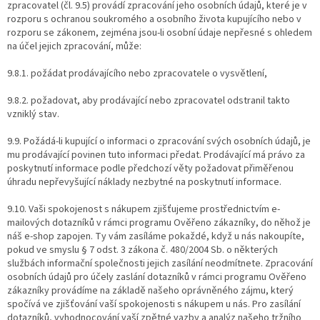
zpracovatel (čl. 9.5) provádí zpracování jeho osobních údajů, které je v
rozporu s ochranou soukromého a osobního života kupujícího nebo v
rozporu se zákonem, zejména jsou-li osobní údaje nepřesné s ohledem
na účel jejich zpracování, může:
9.8.1. požádat prodávajícího nebo zpracovatele o vysvětlení,
9.8.2. požadovat, aby prodávající nebo zpracovatel odstranil takto
vzniklý stav.
9.9. Požádá-li kupující o informaci o zpracování svých osobních údajů, je
mu prodávající povinen tuto informaci předat. Prodávající má právo za
poskytnutí informace podle předchozí věty požadovat přiměřenou
úhradu nepřevyšující náklady nezbytné na poskytnutí informace.
9.10. Vaši spokojenost s nákupem zjišťujeme prostřednictvím e-
mailových dotazníků v rámci programu Ověřeno zákazníky, do něhož je
náš e-shop zapojen. Ty vám zasíláme pokaždé, když u nás nakoupíte,
pokud ve smyslu § 7 odst. 3 zákona č. 480/2004 Sb. o některých
službách informační společnosti jejich zasílání neodmítnete. Zpracování
osobních údajů pro účely zaslání dotazníků v rámci programu Ověřeno
zákazníky provádíme na základě našeho oprávněného zájmu, který
spočívá ve zjišťování vaší spokojenosti s nákupem u nás. Pro zasílání
dotazníků, vyhodnocování vaší zpětné vazby a analýz našeho tržního