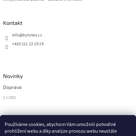
Kontakt
info
@
bytotex.cz
+420 211 22 19 19
Novinky
Doprava
1.1.2022
Nákupní košík
Používáme cookies, abychom Vám umožnili pohodlné
prohlížení webu a díky analýze provozu webu neustále
0
KS /
0 KČ