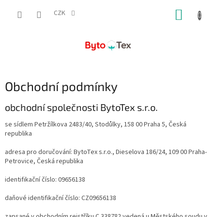
Přejít
NÁKUP
na
CZK
obsah
KOŠÍK
Obchodní podmínky
obchodní společnosti BytoTex s.r.o.
se sídlem Petržílkova 2483/40, Stodůlky, 158 00 Praha 5, Česká
republika
adresa pro doručování: BytoTex s.r.o., Dieselova 186/24, 109 00 Praha-
Petrovice, Česká republika
identifikační číslo: 09656138
daňové identifikační číslo: CZ09656138
zapsané v obchodním rejstříku C 338782 vedená u Městského soudu v