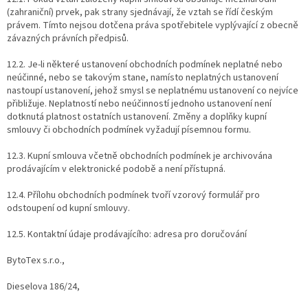
(zahraniční) prvek, pak strany sjednávají, že vztah se řídí českým
právem. Tímto nejsou dotčena práva spotřebitele vyplývající z obecně
závazných právních předpisů.
12.2. Je-li některé ustanovení obchodních podmínek neplatné nebo
neúčinné, nebo se takovým stane, namísto neplatných ustanovení
nastoupí ustanovení, jehož smysl se neplatnému ustanovení co nejvíce
přibližuje. Neplatností nebo neúčinností jednoho ustanovení není
dotknutá platnost ostatních ustanovení. Změny a doplňky kupní
smlouvy či obchodních podmínek vyžadují písemnou formu.
12.3. Kupní smlouva včetně obchodních podmínek je archivována
prodávajícím v elektronické podobě a není přístupná.
12.4. Přílohu obchodních podmínek tvoří vzorový formulář pro
odstoupení od kupní smlouvy.
12.5. Kontaktní údaje prodávajícího: adresa pro doručování
BytoTex s.r.o.,
Dieselova 186/24,