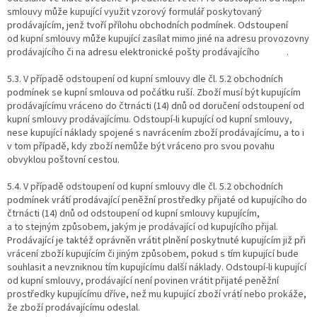
smlouvy může kupující využit vzorový formulář poskytovaný
prodávajícím, jenž tvoří přílohu obchodních podmínek. Odstoupení
od kupní smlouvy může kupující zasílat mimo jiné na adresu provozovny
prodávajícího či na adresu elektronické pošty prodávajícího .
5.3. V případě odstoupení od kupní smlouvy dle čl. 5.2 obchodních
podmínek se kupní smlouva od počátku ruší. Zboží musí být kupujícím
prodávajícímu vráceno do čtrnácti (14) dnů od doručení odstoupení od
kupní smlouvy prodávajícímu. Odstoupí-li kupující od kupní smlouvy,
nese kupující náklady spojené s navrácením zboží prodávajícímu, a to i
v tom případě, kdy zboží nemůže být vráceno pro svou povahu
obvyklou poštovní cestou.
5.4. V případě odstoupení od kupní smlouvy dle čl. 5.2 obchodních
podmínek vrátí prodávající peněžní prostředky přijaté od kupujícího do
čtrnácti (14) dnů od odstoupení od kupní smlouvy kupujícím,
a to stejným způsobem, jakým je prodávající od kupujícího přijal.
Prodávající je taktéž oprávněn vrátit plnění poskytnuté kupujícím již při
vrácení zboží kupujícím či jiným způsobem, pokud s tím kupující bude
souhlasit a nevzniknou tím kupujícímu další náklady. Odstoupí-li kupující
od kupní smlouvy, prodávající není povinen vrátit přijaté peněžní
prostředky kupujícímu dříve, než mu kupující zboží vrátí nebo prokáže,
že zboží prodávajícímu odeslal.