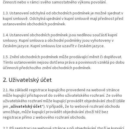
činnosti nebo v rámci svého samostatného výkonu povolání.
1.3. Ustanovení odchylná od obchodních podmínek je možné sjednat v
kupní smlouvě. Odchylná ujednání v kupní smlouvě mají přednost před
ustanoveními obchodních podmínek.
1.4. Ustanovení obchodních podmínek jsou nedílnou součástí kupní
smlouvy. Kupní smlouva a obchodní podmínky jsou vyhotoveny v
českém jazyce. Kupní smlouvu lze uzavřít v českém jazyce.
1.5. Znění obchodních podmínek může prodávající měnit či doplňovat.
Tímto ustanovením nejsou dotčena práva a povinnosti vzniklá po dobu
účinnosti předchozího znění obchodních podmínek.
2. Uživatelský účet
2.1. Na základě registrace kupujícího provedené na webové stránce
může kupující přistupovat do svého uživatelského rozhraní. Ze svého
uživatelského rozhraní může kupující provádět objednávání zboží (dále
jen „
uživatelský účet
“). V případě, že to webové rozhraní obchodu
umožňuje, může kupující provádět objednávání zboží též bez
registrace přímo z webového rozhraní obchodu.
2.2. Při registraci na webové stránce a při objednávání zboží je kupující