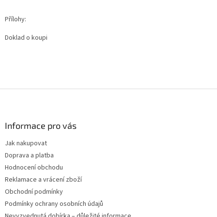
Přílohy:
Doklad o koupi
Z
á
p
a
Informace pro vás
t
Jak nakupovat
í
Doprava a platba
Hodnocení obchodu
Reklamace a vrácení zboží
Obchodní podmínky
Podmínky ochrany osobních údajů
Nevyzvednutá dobírka – důležité informace