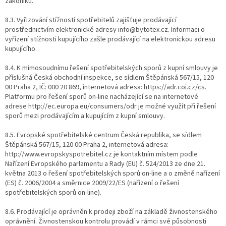
zákoníku.
8.3. Vyřizování stížností spotřebitelů zajišťuje prodávající
prostřednictvím elektronické adresy info@bytotex.cz. Informaci o
vyřízení stížnosti kupujícího zašle prodávající na elektronickou adresu
kupujícího.
8.4. K mimosoudnímu řešení spotřebitelských sporů z kupní smlouvy je
příslušná Česká obchodní inspekce, se sídlem Štěpánská 567/15, 120
00 Praha 2, IČ: 000 20 869, internetová adresa: https://adr.coi.cz/cs.
Platformu pro řešení sporů on-line nacházející se na internetové
adrese http://ec.europa.eu/consumers/odr je možné využít při řešení
sporů mezi prodávajícím a kupujícím z kupní smlouvy.
8.5. Evropské spotřebitelské centrum Česká republika, se sídlem
Štěpánská 567/15, 120 00 Praha 2, internetová adresa:
http://www.evropskyspotrebitel.cz je kontaktním místem podle
Nařízení Evropského parlamentu a Rady (EU) č. 524/2013 ze dne 21.
května 2013 o řešení spotřebitelských sporů on-line a o změně nařízení
(ES) č. 2006/2004 a směrnice 2009/22/ES (nařízení o řešení
spotřebitelských sporů on-line).
8.6. Prodávající je oprávněn k prodeji zboží na základě živnostenského
oprávnění. Živnostenskou kontrolu provádí v rámci své působnosti