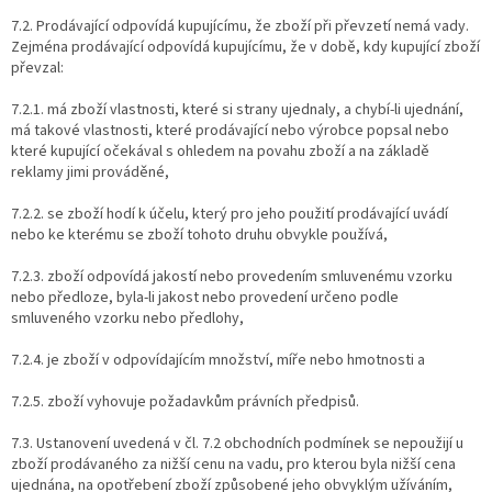
7.2. Prodávající odpovídá kupujícímu, že zboží při převzetí nemá vady.
Zejména prodávající odpovídá kupujícímu, že v době, kdy kupující zboží
převzal:
7.2.1. má zboží vlastnosti, které si strany ujednaly, a chybí-li ujednání,
má takové vlastnosti, které prodávající nebo výrobce popsal nebo
které kupující očekával s ohledem na povahu zboží a na základě
reklamy jimi prováděné,
7.2.2. se zboží hodí k účelu, který pro jeho použití prodávající uvádí
nebo ke kterému se zboží tohoto druhu obvykle používá,
7.2.3. zboží odpovídá jakostí nebo provedením smluvenému vzorku
nebo předloze, byla-li jakost nebo provedení určeno podle
smluveného vzorku nebo předlohy,
7.2.4. je zboží v odpovídajícím množství, míře nebo hmotnosti a
7.2.5. zboží vyhovuje požadavkům právních předpisů.
7.3. Ustanovení uvedená v čl. 7.2 obchodních podmínek se nepoužijí u
zboží prodávaného za nižší cenu na vadu, pro kterou byla nižší cena
ujednána, na opotřebení zboží způsobené jeho obvyklým užíváním,