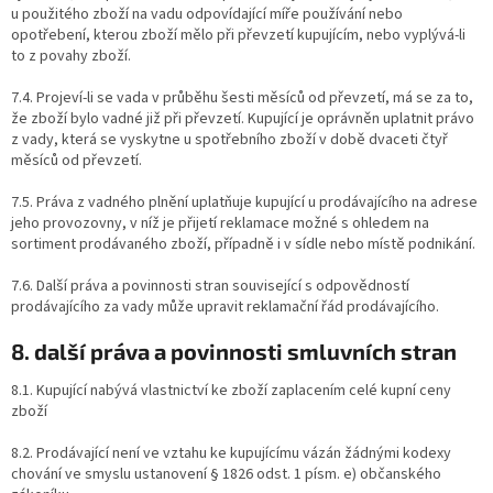
u použitého zboží na vadu odpovídající míře používání nebo
opotřebení, kterou zboží mělo při převzetí kupujícím, nebo vyplývá-li
to z povahy zboží.
7.4. Projeví-li se vada v průběhu šesti měsíců od převzetí, má se za to,
že zboží bylo vadné již při převzetí. Kupující je oprávněn uplatnit právo
z vady, která se vyskytne u spotřebního zboží v době dvaceti čtyř
měsíců od převzetí.
7.5. Práva z vadného plnění uplatňuje kupující u prodávajícího na adrese
jeho provozovny, v níž je přijetí reklamace možné s ohledem na
sortiment prodávaného zboží, případně i v sídle nebo místě podnikání.
7.6. Další práva a povinnosti stran související s odpovědností
prodávajícího za vady může upravit reklamační řád prodávajícího.
8. další práva a povinnosti smluvních stran
8.1. Kupující nabývá vlastnictví ke zboží zaplacením celé kupní ceny
zboží
8.2. Prodávající není ve vztahu ke kupujícímu vázán žádnými kodexy
chování ve smyslu ustanovení § 1826 odst. 1 písm. e) občanského