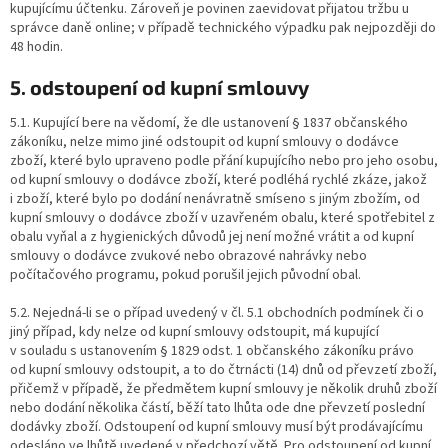
kupujícímu účtenku. Zároveň je povinen zaevidovat přijatou tržbu u
správce daně online; v případě technického výpadku pak nejpozději do
48 hodin.
5. odstoupení od kupní smlouvy
5.1. Kupující bere na vědomí, že dle ustanovení § 1837 občanského
zákoníku, nelze mimo jiné odstoupit od kupní smlouvy o dodávce
zboží, které bylo upraveno podle přání kupujícího nebo pro jeho osobu,
od kupní smlouvy o dodávce zboží, které podléhá rychlé zkáze, jakož
i zboží, které bylo po dodání nenávratně smíseno s jiným zbožím, od
kupní smlouvy o dodávce zboží v uzavřeném obalu, které spotřebitel z
obalu vyňal a z hygienických důvodů jej není možné vrátit a od kupní
smlouvy o dodávce zvukové nebo obrazové nahrávky nebo
počítačového programu, pokud porušil jejich původní obal.
5.2. Nejedná-li se o případ uvedený v čl. 5.1 obchodních podmínek či o
jiný případ, kdy nelze od kupní smlouvy odstoupit, má kupující
v souladu s ustanovením § 1829 odst. 1 občanského zákoníku právo
od kupní smlouvy odstoupit, a to do čtrnácti (14) dnů od převzetí zboží,
přičemž v případě, že předmětem kupní smlouvy je několik druhů zboží
nebo dodání několika částí, běží tato lhůta ode dne převzetí poslední
dodávky zboží. Odstoupení od kupní smlouvy musí být prodávajícímu
odesláno ve lhůtě uvedené v předchozí větě. Pro odstoupení od kupní