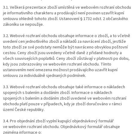
3.1. Veškerá prezentace zboží umístěná ve webovém rozhraní obchodu
je informativního charakteru a prodávající není povinen uzavřít kupní
smlouvu ohledně tohoto zboží. Ustanovení § 1732 odst. 2 občanského
zákoníku se nepoužije.
3.2. Webové rozhraní obchodu obsahuje informace o zboží, a to včetně
uvedení cen jednotlivého zboží a nákladů za navrácení zboží, jestliže
toto zboží ze své podstaty nemůže být navráceno obvyklou poštovní
cestou. Ceny zboží jsou uvedeny včetně daně z přidané hodnoty a
všech souvisejících poplatků. Ceny zboží zůstávají v platnosti po dobu,
kdy jsou zobrazovány ve webovém rozhraní obchodu. Tímto
ustanovením není omezena možnost prodávajícího uzavřít kupní
smlouvu za individuálně sjednaných podmínek.
3.3. Webové rozhraní obchodu obsahuje také informace o nákladech
spojených s balením a dodáním zboží. Informace o nákladech
spojených s balením a dodáním zboží uvedené ve webovém rozhraní
obchodu platí pouze v případech, kdy je zboží doručováno v rámci
území České republiky.
3.4. Pro objednání zboží vyplní kupující objednávkový formulář
ve webovém rozhraní obchodu. Objednávkový formulář obsahuje
zejména informace o: