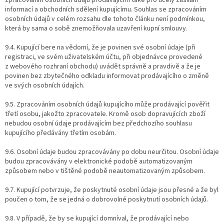
informací a obchodních sdělení kupujícímu. Souhlas se zpracováním
osobních údajů v celém rozsahu dle tohoto článku není podmínkou,
která by sama o sobě znemožňovala uzavření kupní smlouvy.
9.4. Kupující bere na vědomí, že je povinen své osobní údaje (při
registraci, ve svém uživatelském účtu, při objednávce provedené
z webového rozhraní obchodu) uvádět správně a pravdivě a že je
povinen bez zbytečného odkladu informovat prodávajícího o změně
ve svých osobních údajích.
9.5. Zpracováním osobních údajů kupujícího může prodávající pověřit
třetí osobu, jakožto zpracovatele. Kromě osob dopravujících zboží
nebudou osobní údaje prodávajícím bez předchozího souhlasu
kupujícího předávány třetím osobám.
9.6. Osobní údaje budou zpracovávány po dobu neurčitou. Osobní údaje
budou zpracovávány v elektronické podobě automatizovaným
způsobem nebo v tištěné podobě neautomatizovaným způsobem.
9.7. Kupující potvrzuje, že poskytnuté osobní údaje jsou přesné a že byl
poučen o tom, že se jedná o dobrovolné poskytnutí osobních údajů.
9.8. V případě, že by se kupující domníval, že prodávající nebo