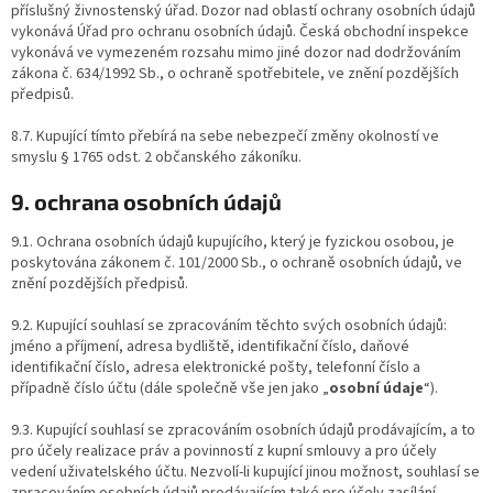
příslušný živnostenský úřad. Dozor nad oblastí ochrany osobních údajů
vykonává Úřad pro ochranu osobních údajů. Česká obchodní inspekce
vykonává ve vymezeném rozsahu mimo jiné dozor nad dodržováním
zákona č. 634/1992 Sb., o ochraně spotřebitele, ve znění pozdějších
předpisů.
8.7. Kupující tímto přebírá na sebe nebezpečí změny okolností ve
smyslu § 1765 odst. 2 občanského zákoníku.
9. ochrana osobních údajů
9.1. Ochrana osobních údajů kupujícího, který je fyzickou osobou, je
poskytována zákonem č. 101/2000 Sb., o ochraně osobních údajů, ve
znění pozdějších předpisů.
9.2. Kupující souhlasí se zpracováním těchto svých osobních údajů:
jméno a příjmení, adresa bydliště, identifikační číslo, daňové
identifikační číslo, adresa elektronické pošty, telefonní číslo a
případně číslo účtu (dále společně vše jen jako „
osobní údaje
“).
9.3. Kupující souhlasí se zpracováním osobních údajů prodávajícím, a to
pro účely realizace práv a povinností z kupní smlouvy a pro účely
vedení uživatelského účtu. Nezvolí-li kupující jinou možnost, souhlasí se
zpracováním osobních údajů prodávajícím také pro účely zasílání