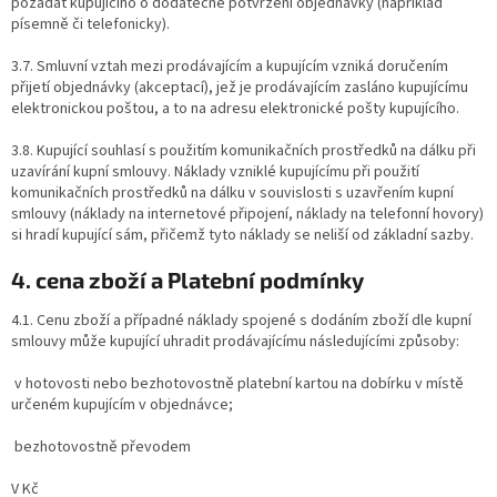
požádat kupujícího o dodatečné potvrzení objednávky (například
písemně či telefonicky).
3.7. Smluvní vztah mezi prodávajícím a kupujícím vzniká doručením
přijetí objednávky (akceptací), jež je prodávajícím zasláno kupujícímu
elektronickou poštou, a to na adresu elektronické pošty kupujícího.
3.8. Kupující souhlasí s použitím komunikačních prostředků na dálku při
uzavírání kupní smlouvy. Náklady vzniklé kupujícímu při použití
komunikačních prostředků na dálku v souvislosti s uzavřením kupní
smlouvy (náklady na internetové připojení, náklady na telefonní hovory)
si hradí kupující sám, přičemž tyto náklady se neliší od základní sazby.
4. cena zboží a Platební podmínky
4.1. Cenu zboží a případné náklady spojené s dodáním zboží dle kupní
smlouvy může kupující uhradit prodávajícímu následujícími způsoby:
v hotovosti nebo bezhotovostně platební kartou na dobírku v místě
určeném kupujícím v objednávce;
bezhotovostně převodem
V Kč