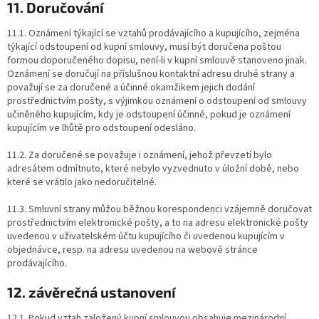
11. Doručování
11.1. Oznámení týkající se vztahů prodávajícího a kupujícího, zejména
týkající odstoupení od kupní smlouvy, musí být doručena poštou
formou doporučeného dopisu, není-li v kupní smlouvě stanoveno jinak.
Oznámení se doručují na příslušnou kontaktní adresu druhé strany a
považují se za doručené a účinné okamžikem jejich dodání
prostřednictvím pošty, s výjimkou oznámení o odstoupení od smlouvy
učiněného kupujícím, kdy je odstoupení účinné, pokud je oznámení
kupujícím ve lhůtě pro odstoupení odesláno.
11.2. Za doručené se považuje i oznámení, jehož převzetí bylo
adresátem odmítnuto, které nebylo vyzvednuto v úložní době, nebo
které se vrátilo jako nedoručitelné.
11.3. Smluvní strany můžou běžnou korespondenci vzájemně doručovat
prostřednictvím elektronické pošty, a to na adresu elektronické pošty
uvedenou v uživatelském účtu kupujícího či uvedenou kupujícím v
objednávce, resp. na adresu uvedenou na webové stránce
prodávajícího.
12. závěrečná ustanovení
12.1. Pokud vztah založený kupní smlouvou obsahuje mezinárodní