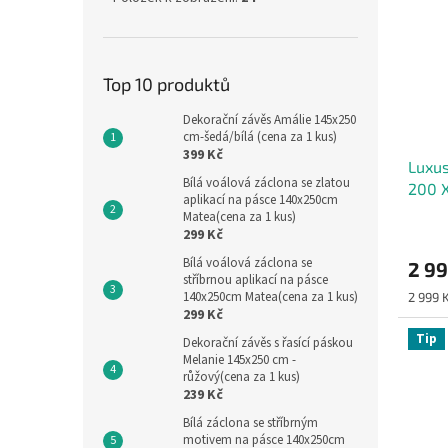
Top 10 produktů
Dekorační závěs Amálie 145x250
cm-šedá/bílá (cena za 1 kus)
399 Kč
Luxus
Bílá voálová záclona se zlatou
200 
aplikací na pásce 140x250cm
Matea(cena za 1 kus)
299 Kč
Bílá voálová záclona se
2 9
stříbrnou aplikací na pásce
140x250cm Matea(cena za 1 kus)
Měrná
2 999 K
299 Kč
cena:
Tip
Dekorační závěs s řasící páskou
Melanie 145x250 cm -
růžový(cena za 1 kus)
239 Kč
Bílá záclona se stříbrným
motivem na pásce 140x250cm