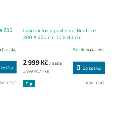
la 200
Luxusní ložní povlečení Beatrice
200 X 220 cm 70 X 80 cm
m
(1 sada)
Skladem
(4 sada)
2 999 Kč
/ sada
 košíku
Do košíku
Měrná
2 999 Kč / 1 ks
cena:
ód:
155-T
Kód:
134T
Tip