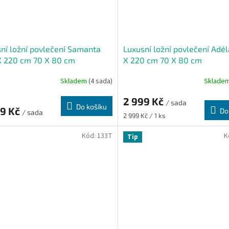
ní ložní povlečení Samanta
Luxusní ložní povlečení Adé
X 220 cm 70 X 80 cm
X 220 cm 70 X 80 cm
Skladem
(4 sada)
Sklade
2 999 Kč
/ sada
Do košíku
99 Kč
Do
/ sada
Měrná
2 999 Kč / 1 ks
cena:
Kód:
133T
K
Tip