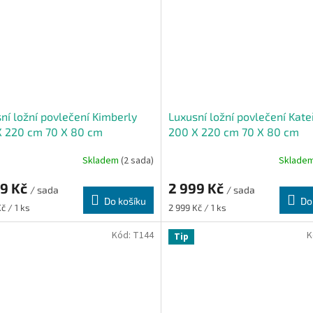
ní ložní povlečení Kimberly
Luxusní ložní povlečení Kate
X 220 cm 70 X 80 cm
200 X 220 cm 70 X 80 cm
Skladem
(2 sada)
Sklade
99 Kč
2 999 Kč
/ sada
/ sada
Do košíku
Do
Měrná
č / 1 ks
2 999 Kč / 1 ks
cena:
Kód:
T144
K
Tip