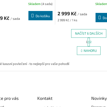
Skladem
(4 sada)
Sklade
2 999 Kč
/ sada
Do košíku
99 Kč
Do
/ sada
Měrná
2 999 Kč / 1 ks
cena:
NAČÍST 6 DALŠÍCH
S
1
2
O
t
r
v
NAHORU
á
l
n
á
k
d
 luxusní povlečení - to nejlepší pro vaše pohodlí
o
a
v
c
á
í
n
p
í
r
v
k
e pro vás
Kontakt
Novinky
y
v
Doprava