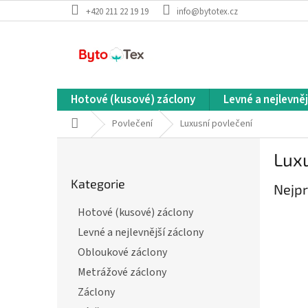
Přejít
+420 211 22 19 19
info@bytotex.cz
na
obsah
Hotové (kusové) záclony
Levné a nejlevněj
Domů
Povlečení
Luxusní povlečení
P
Luxu
o
Přeskočit
s
Kategorie
kategorie
Nejpr
t
r
Hotové (kusové) záclony
a
Levné a nejlevnější záclony
n
n
Obloukové záclony
í
Metrážové záclony
p
Záclony
a