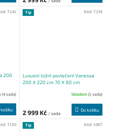
/ sada
Kód:
T141
Kód:
T158
Tip
na 200
Luxusní ložní povlečení Vanessa
200 X 220 cm 70 X 80 cm
m
(4 sada)
Skladem
(1 sada)
 košíku
Do košíku
2 999 Kč
/ sada
Kód:
T150
Kód:
106T
Tip