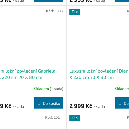
/ sada
/ sada
Kód:
T142
Tip
ní ložní povlečení Gabriela
Luxusní ložní povlečení Dia
X 220 cm 70 X 80 cm
X 220 cm 70 X 80 cm
Skladem
(1 sada)
Sklade
Do košíku
Do
99 Kč
2 999 Kč
/ sada
/ sada
Kód:
151 T
Tip