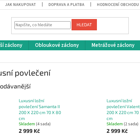
JAK NAKUPOVAT
DOPRAVA A PLATBA
HODNOCENÍ OBCHODU
HLEDAT
ší záclony
Obloukové záclony
Metrážové záclony
sní povlečení
odávanější
Luxusní ložní
Luxusní ložní
povlečení Samanta II
povlečení Valent
200 X 220 cm 70 X 80
200 X 220 cm 70
cm
cm
Skladem
(4 sada)
Skladem
(2 sada)
2 999 Kč
2 999 Kč