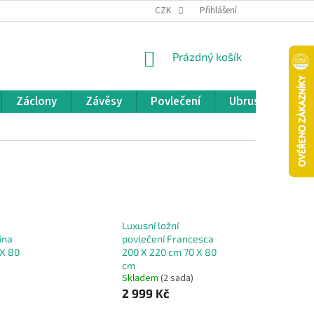
REKLAMACE A VRÁCENÍ ZBOŽÍ
CZK
OBCHODNÍ PODMÍNKY
Přihlášení
POD
NÁKUPNÍ
Prázdný košík
KOŠÍK
Záclony
Závěsy
Povlečení
Ubrusy
Pře
Luxusní ložní
ina
povlečení Francesca
 X 80
200 X 220 cm 70 X 80
cm
Skladem
(2 sada)
2 999 Kč