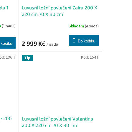
la 1
Luxusní ložní povlečení Zaira 200 X
220 cm 70 X 80 cm
m
(1 sada)
Skladem
(4 sada)
Do košíku
2 999 Kč
 košíku
/ sada
ód:
136 T
Kód:
154T
Tip
ce 200
Luxusní ložní povlečení Valentina
200 X 220 cm 70 X 80 cm