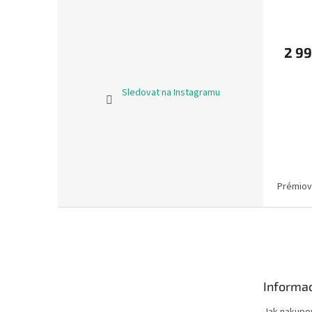
2 9
Sledovat na Instagramu
Prémiové
Z
á
p
a
t
Informac
í