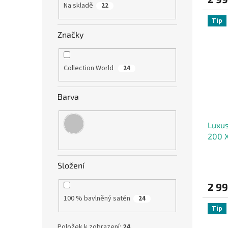
Na skladě
22
Tip
Značky
Collection World
24
Barva
Luxus
200 
Složení
2 9
100 % bavlněný satén
24
Tip
Položek k zobrazení:
24