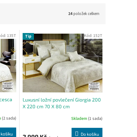
24
položek celkem
Kód:
135T
Kód:
152T
Tip
ncesca
Luxusní ložní povlečení Giorgia 200
X 220 cm 70 X 80 cm
m
(2 sada)
Skladem
(1 sada)
 košíku
Do košíku
2 999 Kč