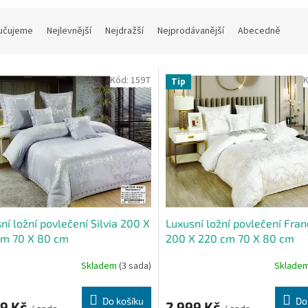
učujeme
Nejlevnější
Nejdražší
Nejprodávanější
Abecedně
Kód:
159T
Tip
ní ložní povlečení Silvia 200 X
Luxusní ložní povlečení Fra
cm 70 X 80 cm
200 X 220 cm 70 X 80 cm
Skladem
(3 sada)
Sklade
Do košíku
Do
99 Kč
2 999 Kč