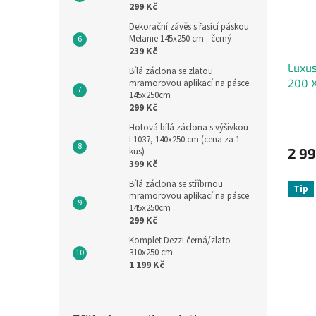
299 Kč
Dekorační závěs s řasící páskou
Melanie 145x250 cm - černý
239 Kč
Luxus
Bílá záclona se zlatou
200 
mramorovou aplikací na pásce
145x250cm
299 Kč
Hotová bílá záclona s výšivkou
L1037, 140x250 cm (cena za 1
2 9
kus)
399 Kč
Bílá záclona se stříbrnou
Tip
mramorovou aplikací na pásce
145x250cm
299 Kč
Komplet Dezzi černá/zlato
310x250 cm
1 199 Kč