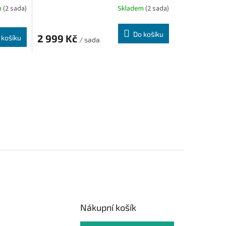
m
(2 sada)
Skladem
(2 sada)
Do košíku
2 999 Kč
 košíku
/ sada
Nákupní košík