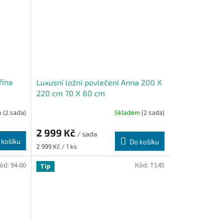
řina
Luxusní ložní povlečení Anna 200 X
220 cm 70 X 80 cm
m
(2 sada)
Skladem
(2 sada)
2 999 Kč
/ sada
 košíku
Do košíku
Měrná
2 999 Kč / 1 ks
cena:
ód:
94-00
Kód:
T145
Tip