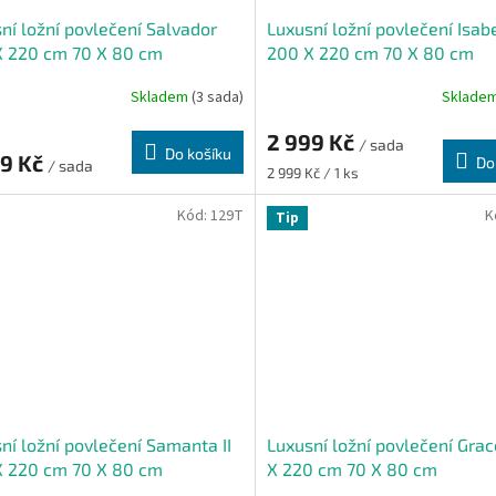
ní ložní povlečení Salvador
Luxusní ložní povlečení Isabe
X 220 cm 70 X 80 cm
200 X 220 cm 70 X 80 cm
Skladem
(3 sada)
Sklade
2 999 Kč
/ sada
Do košíku
99 Kč
Do
/ sada
Měrná
2 999 Kč / 1 ks
cena:
Kód:
129T
K
Tip
ní ložní povlečení Samanta II
Luxusní ložní povlečení Gra
X 220 cm 70 X 80 cm
X 220 cm 70 X 80 cm