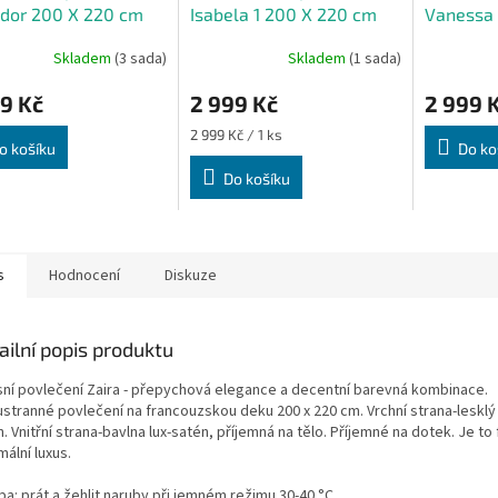
ador 200 X 220 cm
Isabela 1 200 X 220 cm
Vanessa 
 80 cm
70 X 80 cm
X 80 cm
Skladem
(3 sada)
Skladem
(1 sada)
9 Kč
2 999 Kč
2 999 
Měrná
2 999 Kč / 1 ks
o košíku
Do ko
cena:
Do košíku
s
Hodnocení
Diskuze
ailní popis produktu
sní povlečení Zaira - přepychová elegance a decentní barevná kombinace.
stranné povlečení na francouzskou deku 200 x 220 cm. Vrchní strana-leskl
. Vnitřní strana-bavlna lux-satén, příjemná na tělo. Příjemné na dotek. Je to 
ální luxus.
a: prát a žehlit naruby při jemném režimu 30-40 °C