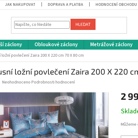
JAK NAKUPOVAT
DOPRAVA A PLATBA
HODNOCENÍ OBCHODU
HLEDAT
ší záclony
Obloukové záclony
Metrážové záclony
í ložní povlečení Zaira 200 X 220 cm 70 X 80 cm
sní ložní povlečení Zaira 200 X 220 
Průměrné
Neohodnoceno
Podrobnosti hodnocení
hodnocení
produktu
2 9
je
0,0
Měrná
Skla
z
cena:
5
hvězdiček.
Můžeme d