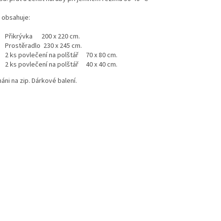
 obsahuje:
Přikrývka 200 x 220 cm.
Prostěradlo 230 x 245 cm.
2 ks povlečení na polštář 70 x 80 cm.
2 ks povlečení na polštář 40 x 40 cm.
áni na zip. Dárkové balení.