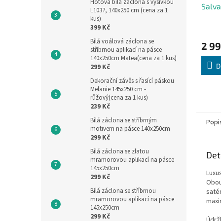
Hotová bílá záclona s výšivkou
Salv
L1037, 140x250 cm (cena za 1
70 X
kus)
399 Kč
Bílá voálová záclona se
2 99
stříbrnou aplikací na pásce
140x250cm Matea(cena za 1 kus)
D
299 Kč
Dekorační závěs s řasící páskou
Melanie 145x250 cm -
růžový(cena za 1 kus)
239 Kč
Bílá záclona se stříbrným
Popi
motivem na pásce 140x250cm
299 Kč
Bílá záclona se zlatou
Det
mramorovou aplikací na pásce
145x250cm
Luxu
299 Kč
Obou
Bílá záclona se stříbrnou
satén
mramorovou aplikací na pásce
maxim
145x250cm
299 Kč
Údržb