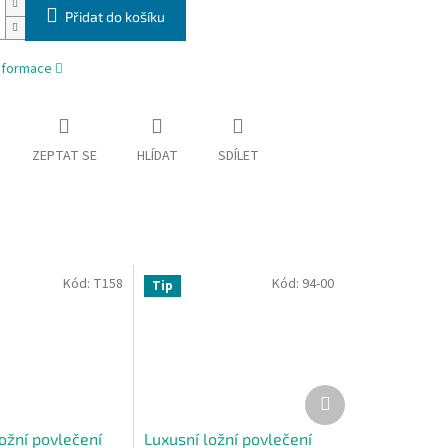
Přidat do košíku
informace
ZEPTAT SE
HLÍDAT
SDÍLET
Kód:
T158
Kód:
94-00
Tip
Další
produkt
ožní povlečení
Luxusní ložní povlečení