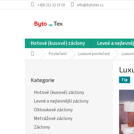
Přejít
+420 211 22 19 19
info@bytotex.cz
na
obsah
Hotové (kusové) záclony
Levné a nejlevněj
Domů
Povlečení
Luxusní povlečení
Luxusn
P
Luxu
o
Přeskočit
s
Kategorie
kategorie
Tip
t
r
Hotové (kusové) záclony
a
Levné a nejlevnější záclony
n
n
Obloukové záclony
í
Metrážové záclony
p
Záclony
a