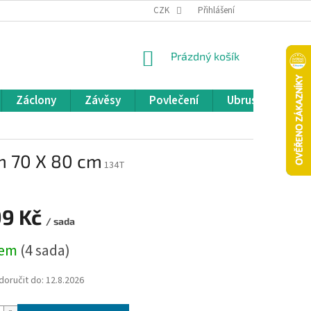
REKLAMACE A VRÁCENÍ ZBOŽÍ
CZK
OBCHODNÍ PODMÍNKY
Přihlášení
POD
NÁKUPNÍ
Prázdný košík
KOŠÍK
Záclony
Závěsy
Povlečení
Ubrusy
Pře
cm 70 X 80 cm
134T
99 Kč
/ sada
dem
(4 sada)
oručit do:
12.8.2026