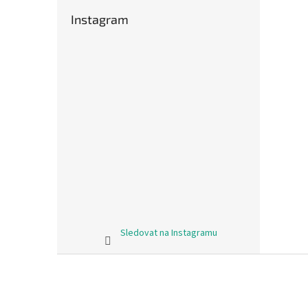
Instagram
Sledovat na Instagramu
Z
á
p
a