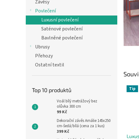
n
Závěsy
e
Povlečení
l
Luxusní povlečení
Saténové povlečení
Bavlněné povlečení
Ubrusy
Přehozy
Ostatní textil
Souvi
Tip
Top 10 produktů
Voál bílý metrážový bez
olůvka 300 cm
99 Kč
Dekorační závěs Amálie 145x250
cm-šedá/bílá (cena za 1 kus)
399 Kč
Luxus