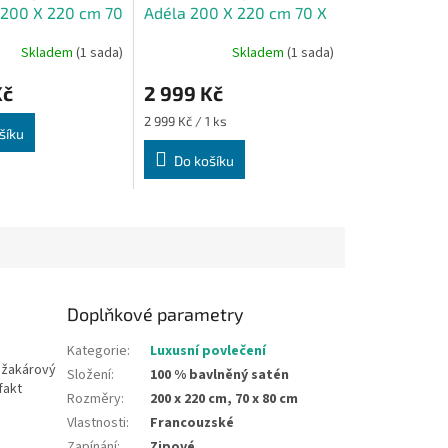
200 X 220 cm 70
Adéla 200 X 220 cm 70 X
80 cm
Skladem
(1 sada)
Skladem
(1 sada)
Kč
2 999 Kč
Měrná
2 999 Kč / 1 ks
šíku
cena:
Do košíku
Doplňkové parametry
Kategorie
:
Luxusní povlečení
ý žakárový
Složení
:
100 % bavlněný satén
fakt
Rozměry
:
200 x 220 cm, 70 x 80 cm
Vlastnosti
:
Francouzské
Zapínání
:
Zipové