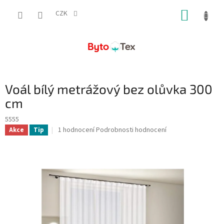
Přejít
NÁKUP
na
CZK
obsah
KOŠÍK
Voál bílý metrážový bez olůvka 300
cm
5555
Průměrné
1 hodnocení
Podrobnosti hodnocení
Akce
Tip
hodnocení
produktu
je
5,0
z
5
hvězdiček.