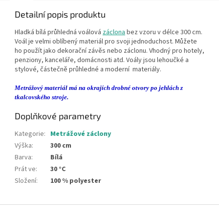
Detailní popis produktu
Hladká bílá průhledná voálová
záclona
bez vzoru v délce 300 cm.
Voál je velmi oblíbený materiál pro svoji jednoduchost. Můžete
ho použít jako dekorační závěs nebo záclonu. Vhodný pro hotely,
penziony, kanceláře, domácnosti atd. Voály jsou lehoučké a
stylové, částečně průhledné a moderní materiály.
Metrážový materiál má na okrajích drobné otvory po jehlách z
tkalcovského stroje.
Doplňkové parametry
Kategorie
:
Metrážové záclony
Výška
:
300 cm
Barva
:
Bílá
Prát ve
:
30 °C
Složení
:
100 % polyester
Z