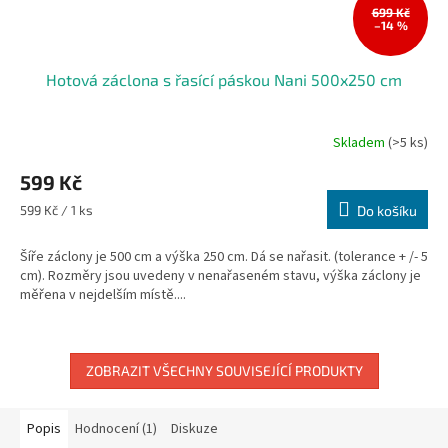
699 Kč
–14 %
Hotová záclona s řasící páskou Nani 500x250 cm
Skladem
(>5 ks)
599 Kč
Měrná
599 Kč / 1 ks
Do košíku
cena:
Šíře záclony je 500 cm a výška 250 cm. Dá se nařasit. (tolerance + /- 5
cm). Rozměry jsou uvedeny v nenařaseném stavu, výška záclony je
měřena v nejdelším místě....
ZOBRAZIT VŠECHNY SOUVISEJÍCÍ PRODUKTY
Popis
Hodnocení (1)
Diskuze