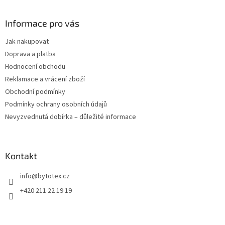
á
p
a
Informace pro vás
t
Jak nakupovat
í
Doprava a platba
Hodnocení obchodu
Reklamace a vrácení zboží
Obchodní podmínky
Podmínky ochrany osobních údajů
Nevyzvednutá dobírka – důležité informace
Kontakt
info
@
bytotex.cz
+420 211 22 19 19