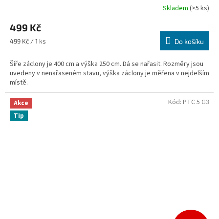
Skladem
(>5 ks)
499 Kč
Měrná
499 Kč / 1 ks
Do košíku
cena:
Šíře záclony je 400 cm a výška 250 cm. Dá se nařasit. Rozměry jsou
uvedeny v nenařaseném stavu, výška záclony je měřena v nejdelším
místě.
Kód:
PTC 5 G3
Akce
Tip