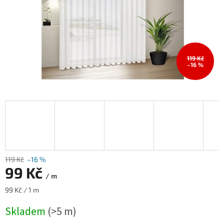
119 Kč
–16 %
119 Kč
–16 %
99 Kč
/ m
Měrná
99 Kč / 1 m
cena:
Skladem
(>5 m)