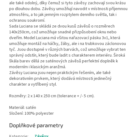
ale také odolný, díky čemuž si tyto závěsy zachovají svou krásu
po dlouhou dobu. Závěsy umožňují navodit v místnosti příjemnou
atmosféru, a to jak jemným rozptylem denního světla, tak i
ochranou soukromí.
Sada Luciana se skládá ze dvou kusů závěsů o rozměrech
140x250cm, což umožňuje snadné přizpůsobení oknu nebo
dveřím. Model Luciana má všitou nařazovací pásku 3v1, která
umožňuje montáž na háčky, žáby, ale i na trubkovou záclonovou
tyč. Jsou dostupné v různých barvách, což umožňuje vybrat ten
správný odstín, který bude ladit s charakterem interiéru. Široká
škála barev dělá ze saténových závěsů perfektní doplněk k
moderním i klasickým aranžmá.
Závěsy Luciana jsou nejen praktickým řešením, ale také
dekorativním prvkem, který dodává místnosti jedinečný
charakter a vytříbený styl.
Rozměry: 2 x 140 x 250 cm (tolerance + /- 5 cm).
Materiál: satén
Složení: 100% polyester
Doplňkové parametry
Kategorie
:
Závěsy