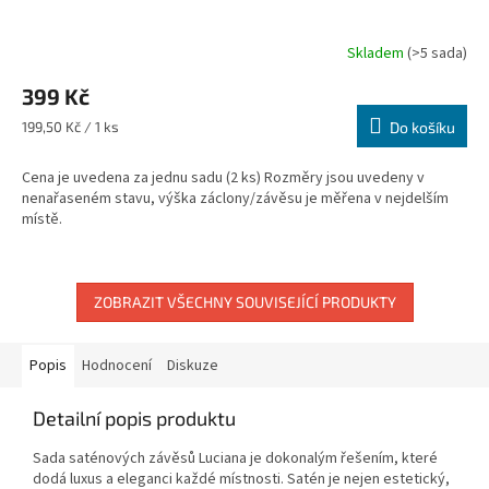
Skladem
(>5 sada)
399 Kč
Měrná
199,50 Kč / 1 ks
Do košíku
cena:
Cena je uvedena za jednu sadu (2 ks) Rozměry jsou uvedeny v
nenařaseném stavu, výška záclony/závěsu je měřena v nejdelším
místě.
ZOBRAZIT VŠECHNY SOUVISEJÍCÍ PRODUKTY
Popis
Hodnocení
Diskuze
Detailní popis produktu
Sada saténových závěsů Luciana je dokonalým řešením, které
dodá luxus a eleganci každé místnosti. Satén je nejen estetický,