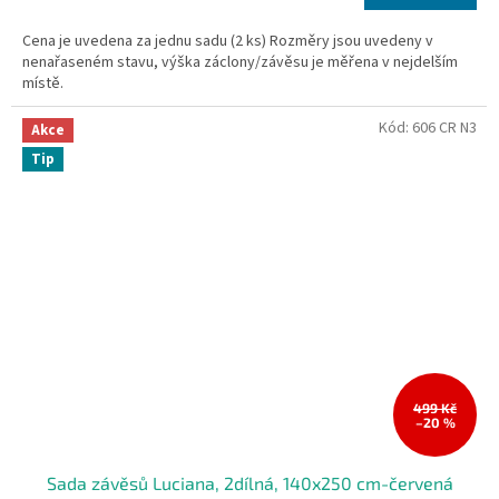
cena:
Cena je uvedena za jednu sadu (2 ks) Rozměry jsou uvedeny v
nenařaseném stavu, výška záclony/závěsu je měřena v nejdelším
místě.
Kód:
606 CR N3
Akce
Tip
499 Kč
–20 %
Sada závěsů Luciana, 2dílná, 140x250 cm-červená