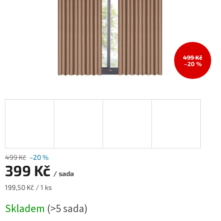
499 Kč
–20 %
499 Kč
–20 %
399 Kč
/ sada
Měrná
199,50 Kč / 1 ks
cena:
Skladem
(>5 sada)