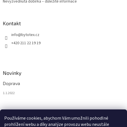
Nevyzvednutá dobírka – důležité informace
Kontakt
info
@
bytotex.cz
+420 211 22 19 19
Novinky
Doprava
1.1.2022
Nákupní košík
Používáme cookies, abychom Vám umožnili pohodlné
prohlížení webu a díky analýze provozu webu neustále
0
KS /
0 KČ