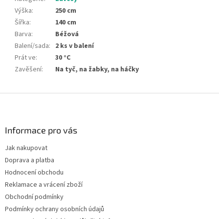
Výška
:
250 cm
Šířka
:
140 cm
Barva
:
Béžová
Balení/sada
:
2 ks v balení
Prát ve
:
30 °C
Zavěšení
:
Na tyč, na žabky, na háčky
Z
á
p
a
Informace pro vás
t
Jak nakupovat
í
Doprava a platba
Hodnocení obchodu
Reklamace a vrácení zboží
Obchodní podmínky
Podmínky ochrany osobních údajů