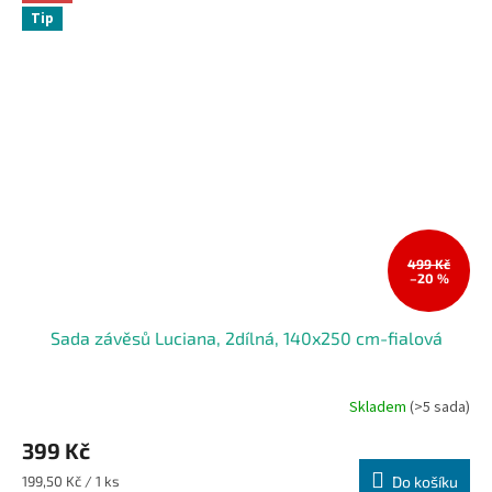
Tip
499 Kč
–20 %
Sada závěsů Luciana, 2dílná, 140x250 cm-fialová
Skladem
(>5 sada)
399 Kč
Měrná
199,50 Kč / 1 ks
Do košíku