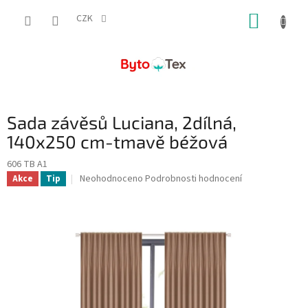
Přejít
NÁKUP
na
CZK
obsah
KOŠÍK
Sada závěsů Luciana, 2dílná,
140x250 cm-tmavě béžová
606 TB A1
Průměrné
Neohodnoceno
Podrobnosti hodnocení
Akce
Tip
hodnocení
produktu
je
0,0
z
5
hvězdiček.