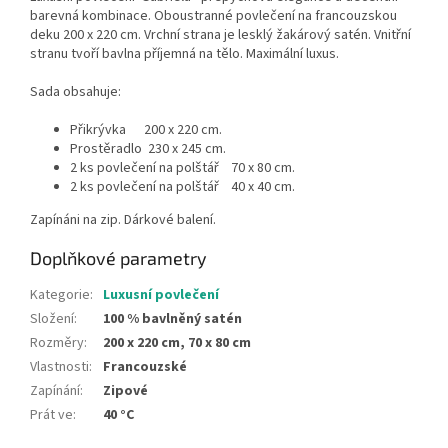
barevná kombinace. Oboustranné povlečení na francouzskou
deku 200 x 220 cm. Vrchní strana je lesklý žakárový satén. Vnitřní
stranu tvoří bavlna příjemná na tělo. Maximální luxus.
Sada obsahuje:
Přikrývka 200 x 220 cm.
Prostěradlo 230 x 245 cm.
2 ks povlečení na polštář 70 x 80 cm.
2 ks povlečení na polštář 40 x 40 cm.
Zapínáni na zip. Dárkové balení.
Doplňkové parametry
Kategorie
:
Luxusní povlečení
Složení
:
100 % bavlněný satén
Rozměry
:
200 x 220 cm, 70 x 80 cm
Vlastnosti
:
Francouzské
Zapínání
:
Zipové
Prát ve
:
40 °C