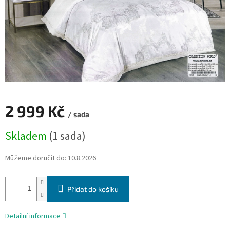
2 999 Kč
/ sada
Měrná
Skladem
(1 sada)
cena:
Můžeme doručit do:
10.8.2026
Přidat do košíku
Detailní informace