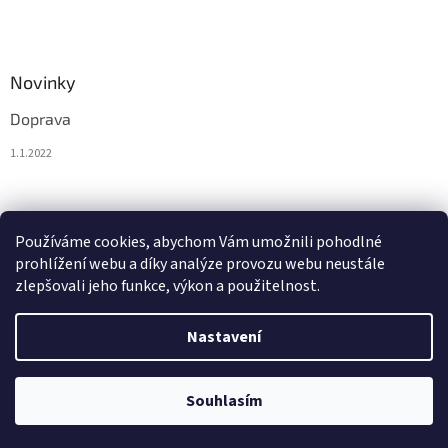
Novinky
Doprava
1.1.2022
Nákupní košík
Používáme cookies, abychom Vám umožnili pohodlné
prohlížení webu a díky analýze provozu webu neustále
0
KS /
0 KČ
zlepšovali jeho funkce, výkon a použitelnost.
Nastavení
Vytvořil Shoptet
Souhlasím
Copyright 2026
BytoTex.cz
. Všechna práva vyhrazena.