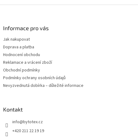
Z
á
p
a
Informace pro vás
t
Jak nakupovat
í
Doprava a platba
Hodnocení obchodu
Reklamace a vrácení zboží
Obchodní podmínky
Podmínky ochrany osobních údajů
Nevyzvednutá dobírka – důležité informace
Kontakt
info
@
bytotex.cz
+420 211 22 19 19