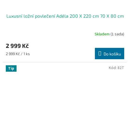
Luxusní ložní povlečení Adéla 200 X 220 cm 70 X 80 cm
Skladem
(1 sada)
2 999 Kč
Měrná
2 999 Kč / 1 ks
Do košíku
cena:
Kód:
82T
Tip