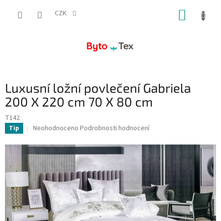
Přejít
NÁKUP
na
CZK
obsah
KOŠÍK
Luxusní ložní povlečení Gabriela
200 X 220 cm 70 X 80 cm
T142
Průměrné
Neohodnoceno
Podrobnosti hodnocení
Tip
hodnocení
produktu
je
0,0
z
5
hvězdiček.