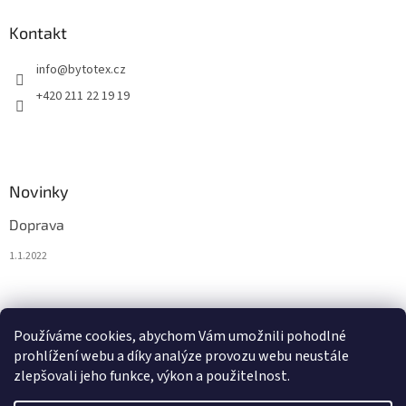
Kontakt
info
@
bytotex.cz
+420 211 22 19 19
Novinky
Doprava
1.1.2022
Nákupní košík
Používáme cookies, abychom Vám umožnili pohodlné
prohlížení webu a díky analýze provozu webu neustále
0
KS /
0 KČ
zlepšovali jeho funkce, výkon a použitelnost.