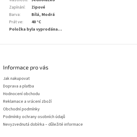
Vlastnosti
:
Jednolůžko
Zapínání
:
Zipové
Barva
:
Bílá, Modrá
Prát ve
:
40 °C
Položka byla vyprodána…
Z
á
p
a
Informace pro vás
t
Jak nakupovat
í
Doprava a platba
Hodnocení obchodu
Reklamace a vrácení zboží
Obchodní podmínky
Podmínky ochrany osobních údajů
Nevyzvednutá dobírka – důležité informace