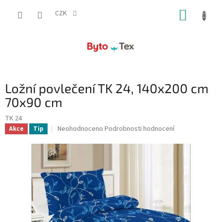
Přejít
NÁKUP
na
CZK
obsah
KOŠÍK
Ložní povlečení TK 24, 140x200 cm
70x90 cm
TK 24
Průměrné
Neohodnoceno
Podrobnosti hodnocení
Akce
Tip
hodnocení
produktu
je
0,0
z
5
hvězdiček.