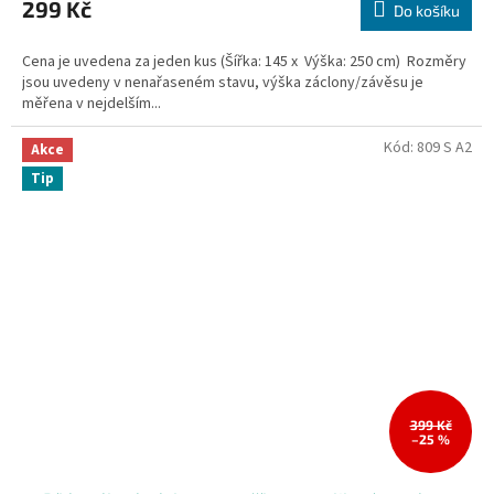
299 Kč
Do košíku
Cena je uvedena za jeden kus (Šířka: 145 x Výška: 250 cm) Rozměry
jsou uvedeny v nenařaseném stavu, výška záclony/závěsu je
měřena v nejdelším...
Kód:
809 S A2
Akce
Tip
399 Kč
–25 %