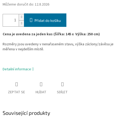
Můžeme doručit do:
12.8.2026
Přidat do košíku
Cena je uvedena za jeden kus
(
Šířka:
145 x
Výška
:
250 cm)
Rozměry jsou uvedeny v nenařaseném stavu, výška záclony/závěsu je
měřena v nejdelším místě.
Detailní informace
ZEPTAT SE
HLÍDAT
SDÍLET
Související produkty