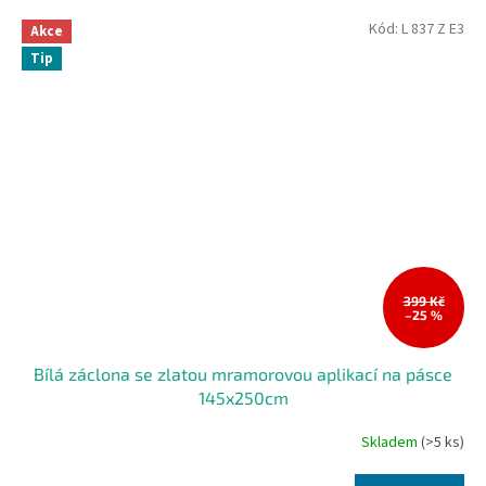
Kód:
L 837 Z E3
Akce
Tip
399 Kč
–25 %
Bílá záclona se zlatou mramorovou aplikací na pásce
145x250cm
Skladem
(>5 ks)