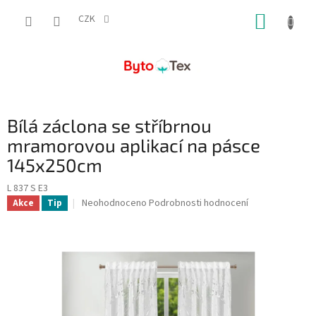
Přejít
NÁKUP
na
CZK
obsah
KOŠÍK
Bílá záclona se stříbrnou
mramorovou aplikací na pásce
145x250cm
L 837 S E3
Průměrné
Neohodnoceno
Podrobnosti hodnocení
Akce
Tip
hodnocení
produktu
je
0,0
z
5
hvězdiček.