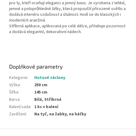
pro ty, kteří oceňují eleganci a jemný luxus. Je vyrobena z lehké,
jemné a poloprůhledné látky, která propouští přirozené světlo a
dodává interiéru vzdušnost a útulnost. Hodí se do klasických i
moderních aranžmá.
Stříbrná aplikace, aplikovaná po celé délce, přitahuje pozornost
a dodává elegantní, dekorativní nádech.
Doplňkové parametry
Kategorie
:
Hotové záclony
Výška
:
250 cm
Šířka
:
145 cm
Barva
:
Bílá, Stříbrná
Balení/sada
:
1 ks v balení
Zavěšení
:
Na tyč, na žabky, na háčky
Z