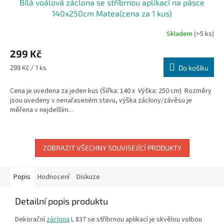
Bílá voálová záclona se stříbrnou aplikací na pásce
140x250cm Matea(cena za 1 kus)
Skladem
(>5 ks)
299 Kč
Měrná
299 Kč / 1 ks
Do košíku
cena:
Cena je uvedena za jeden kus (Šířka: 140 x Výška: 250 cm) Rozměry
jsou uvedeny v nenařaseném stavu, výška záclony/závěsu je
měřena v nejdelším...
ZOBRAZIT VŠECHNY SOUVISEJÍCÍ PRODUKTY
Popis
Hodnocení
Diskuze
Detailní popis produktu
Dekorační
záclona
L 837 se stříbrnou aplikací je skvělou volbou