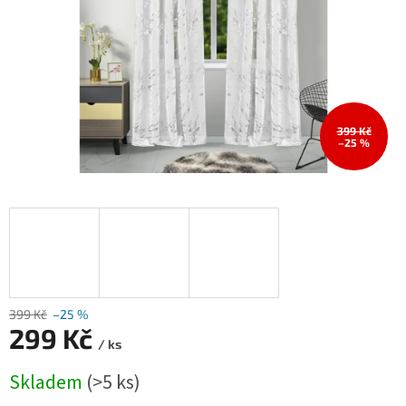
399 Kč
–25 %
399 Kč
–25 %
299 Kč
/ ks
Měrná
Skladem
(>5 ks)
cena: