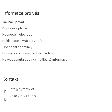
á
p
a
Informace pro vás
t
Jak nakupovat
í
Doprava a platba
Hodnocení obchodu
Reklamace a vrácení zboží
Obchodní podmínky
Podmínky ochrany osobních údajů
Nevyzvednutá dobírka – důležité informace
Kontakt
info
@
bytotex.cz
+420 211 22 19 19