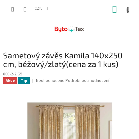
Přejít
NÁKUP
na
CZK
obsah
KOŠÍK
Sametový závěs Kamila 140x250
cm, béžový/zlatý(cena za 1 kus)
808-2-2 G5
Průměrné
Neohodnoceno
Podrobnosti hodnocení
Akce
Tip
hodnocení
produktu
je
0,0
z
5
hvězdiček.