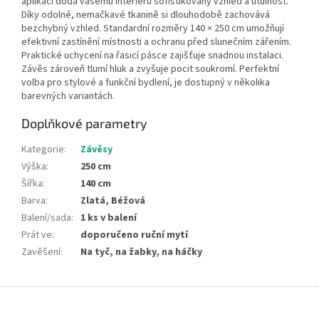
aplikací dodá vašemu interiéru sofistikovaný vzhled a útulnost.
Díky odolné, nemačkavé tkanině si dlouhodobě zachovává
bezchybný vzhled. Standardní rozměry 140 × 250 cm umožňují
efektivní zastínění místnosti a ochranu před slunečním zářením.
Praktické uchycení na řasicí pásce zajišťuje snadnou instalaci.
Závěs zároveň tlumí hluk a zvyšuje pocit soukromí. Perfektní
volba pro stylové a funkční bydlení, je dostupný v několika
barevných variantách.
Doplňkové parametry
Kategorie
:
Závěsy
Výška
:
250 cm
Šířka
:
140 cm
Barva
:
Zlatá, Béžová
Balení/sada
:
1 ks v balení
Prát ve
:
doporučeno ruční mytí
Zavěšení
:
Na tyč, na žabky, na háčky
Z
á