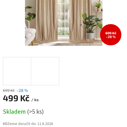
699 Kč
–28 %
699 Kč
–28 %
499 Kč
/ ks
Měrná
Skladem
(>5 ks)
cena:
Můžeme doručit do:
11.8.2026