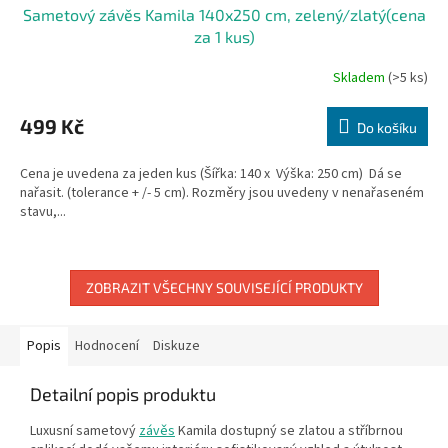
Sametový závěs Kamila 140x250 cm, zelený/zlatý(cena
za 1 kus)
Skladem
(>5 ks)
499 Kč
Do košíku
Cena je uvedena za jeden kus (Šířka: 140 x Výška: 250 cm) Dá se
nařasit. (tolerance + /- 5 cm). Rozměry jsou uvedeny v nenařaseném
stavu,...
ZOBRAZIT VŠECHNY SOUVISEJÍCÍ PRODUKTY
Popis
Hodnocení
Diskuze
Detailní popis produktu
Luxusní sametový
závěs
Kamila dostupný se zlatou a stříbrnou