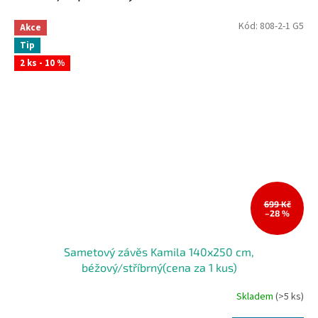
Kód:
808-2-1 G5
Akce
Tip
2 ks - 10 %
699 Kč
–28 %
Sametový závěs Kamila 140x250 cm,
béžový/stříbrný(cena za 1 kus)
Skladem
(>5 ks)