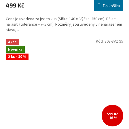
499 Kč
Do košíku
Cena je uvedena za jeden kus (Šířka: 140 x Výška: 250 cm) Dá se
nařasit. (tolerance + /- 5 cm). Rozměry jsou uvedeny v nenařaseném
stavu,...
Kód:
808-3V2 G5
Akce
Novinka
2 ks - 10 %
599 Kč
–16 %