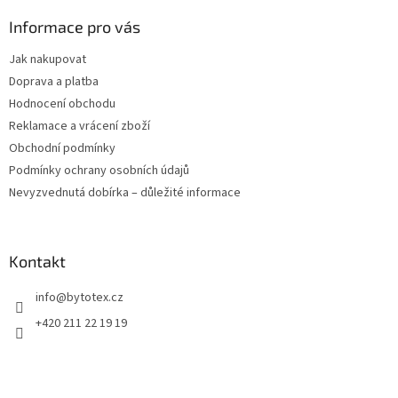
p
a
Informace pro vás
t
Jak nakupovat
í
Doprava a platba
Hodnocení obchodu
Reklamace a vrácení zboží
Obchodní podmínky
Podmínky ochrany osobních údajů
Nevyzvednutá dobírka – důležité informace
Kontakt
info
@
bytotex.cz
+420 211 22 19 19