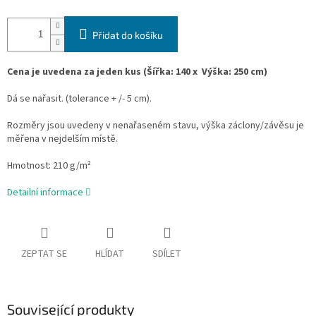
Přidat do košíku
Cena je uvedena za jeden kus
(
Šířka:
140 x
Výška
:
250 cm)
Dá se nařasit. (tolerance + /- 5 cm).
Rozměry jsou uvedeny v nenařaseném stavu, výška záclony/závěsu je
měřena v nejdelším místě.
Hmotnost: 210 g/m²
Detailní informace
ZEPTAT SE
HLÍDAT
SDÍLET
Související produkty