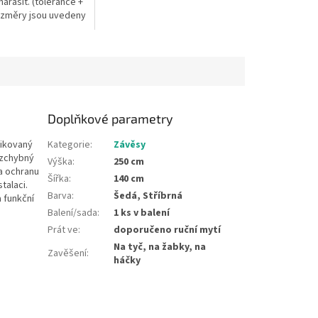
ařasit. (tolerance +
v nenařaseném stavu,...
Rozměry jsou uvedeny
ném stavu,...
Doplňkové parametry
tikovaný
Kategorie
:
Závěsy
ezchybný
Výška
:
250 cm
 a ochranu
Šířka
:
140 cm
talaci.
Barva
:
Šedá, Stříbrná
a funkční
Balení/sada
:
1 ks v balení
Prát ve
:
doporučeno ruční mytí
Na tyč, na žabky, na
Zavěšení
:
háčky