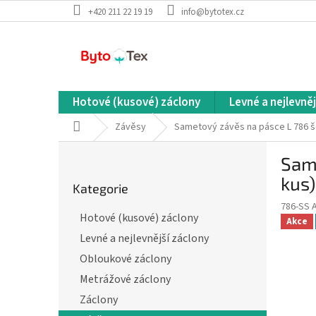
Přejít
+420 211 22 19 19
info@bytotex.cz
na
obsah
Hotové (kusové) záclony
Levné a nejlevněj
Domů
Závěsy
Sametový závěs na pásce L 786 še
P
Same
o
Přeskočit
s
kus)
Kategorie
kategorie
t
786-SS 
r
Hotové (kusové) záclony
Akce
a
Levné a nejlevnější záclony
n
n
Obloukové záclony
í
Metrážové záclony
p
Záclony
a