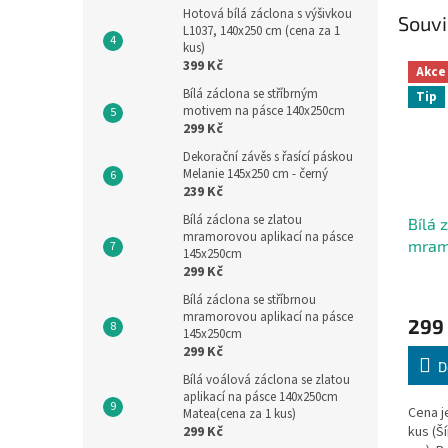
Hotová bílá záclona s výšivkou
Souvi
L1037, 140x250 cm (cena za 1
kus)
399 Kč
Akce
Bílá záclona se stříbrným
Tip
motivem na pásce 140x250cm
299 Kč
Dekorační závěs s řasící páskou
Melanie 145x250 cm - černý
239 Kč
Bílá záclona se zlatou
Bílá 
mramorovou aplikací na pásce
mramo
145x250cm
pásc
299 Kč
Bílá záclona se stříbrnou
mramorovou aplikací na pásce
299
145x250cm
299 Kč
D
Bílá voálová záclona se zlatou
aplikací na pásce 140x250cm
Cena j
Matea(cena za 1 kus)
299 Kč
kus (Š