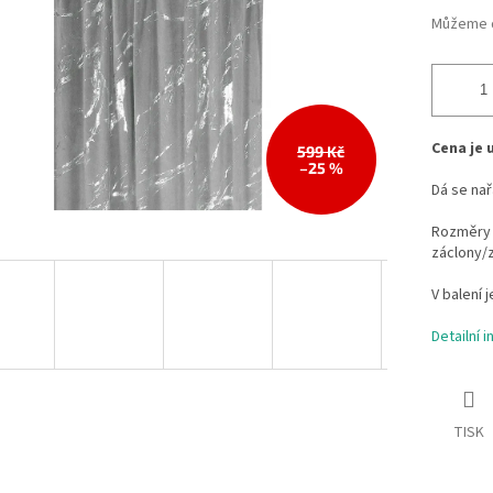
Můžeme d
Cena je 
599 Kč
–25 %
Dá se nařa
Rozměry 
záclony/z
V balení 
Detailní 
TISK