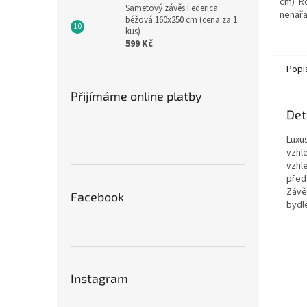
cm) R
Sametový závěs Federica
nenařa
béžová 160x250 cm (cena za 1
záclon
kus)
nejdelš
599 Kč
Popi
Přijímáme online platby
Det
Luxu
vzhl
vzhl
před 
Závěs
Facebook
bydl
Instagram