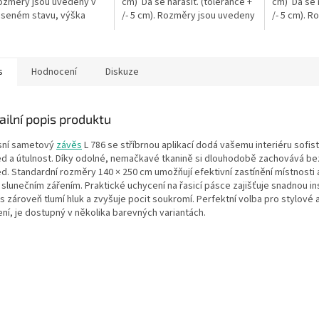
ozměry jsou uvedeny v
cm) Dá se nařasit. (tolerance +
cm) Dá se n
seném stavu, výška
/- 5 cm). Rozměry jsou uvedeny
/- 5 cm). 
y/závěsu je měřena v
v nenařaseném stavu,...
v nenařase
ím...
s
Hodnocení
Diskuze
ailní popis produktu
sní sametový
závěs
L 786 se
stříbrnou
aplikací dodá vašemu interiéru sofis
ed a útulnost. Díky odolné, nemačkavé tkanině si dlouhodobě zachovává b
ed. Standardní rozměry 140 × 250 cm umožňují efektivní zastínění místnosti
slunečním zářením. Praktické uchycení na řasicí pásce zajišťuje snadnou ins
 zároveň tlumí hluk a zvyšuje pocit soukromí. Perfektní volba pro stylové 
ení, je dostupný v několika barevných variantách.