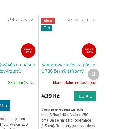
Kód:
786-2A-2 A5
Kód:
786-25B-1 B2
Akce
Tip
599 Kč
599 Kč
–25 %
–26 %
 závěs na pásce
Sametový závěs na pásce
ový/zlatý,
L 786 černý/stříbrný,
Další
produkt
cm(cena za 1
140x250 cm(cena za 1
Skladem
(>5 ks)
Momentálně nedostupné
kus)
439 Kč
DETAIL
šíku
Cena je uvedena za jeden
kus (Šířka: 140 x Výška: 250
edena za jeden
cm) Dá se nařasit. (tolerance +
 140 x Výška: 250
/- 5 cm). Rozměry jsou uvedeny