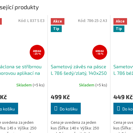
sející produkty
Kód:
L 837 S E3
Kód:
786-25-2 A3
Akce
Akce
Tip
Tip
399 Kč
599 Kč
–25 %
–16 %
záclona se stříbrnou
Sametový závěs na pásce
Sametový
rovou aplikací na
L 786 šedý/zlatý, 140x250
L 786 béž
e 145x250cm
cm (cena za 1 kus)
140x250 
Skladem
(>5 ks)
Skladem
(>5 ks)
kus)
 Kč
499 Kč
449 Kč
o košíku
Do košíku
Do ko
e uvedena za jeden
Cena je uvedena za jeden
Cena je uv
ířka: 145 x Výška: 250
kus (Šířka: 140 x Výška: 250
kus (Šířka: