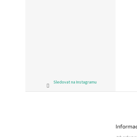
Sledovat na Instagramu
Z
á
p
a
t
Informac
í