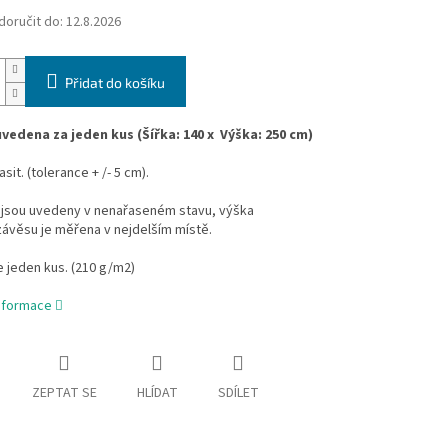
oručit do:
12.8.2026
Přidat do košíku
uvedena za jeden kus
(
Šířka:
140 x
Výška
:
250 cm)
sit. (tolerance + /- 5 cm).
jsou uvedeny v nenařaseném stavu, výška
ávěsu je měřena v nejdelším místě.
je jeden kus.
(210 g/m2)
informace
ZEPTAT SE
HLÍDAT
SDÍLET