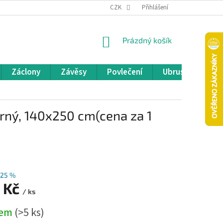
REKLAMACE A VRÁCENÍ ZBOŽÍ
CZK
OBCHODNÍ PODMÍNKY
Přihlášení
POD
NÁKUPNÍ
Prázdný košík
KOŠÍK
Záclony
Závěsy
Povlečení
Ubrusy
Pře
rný, 140x250 cm(cena za 1
25 %
 Kč
/ ks
dem
(>5 ks)