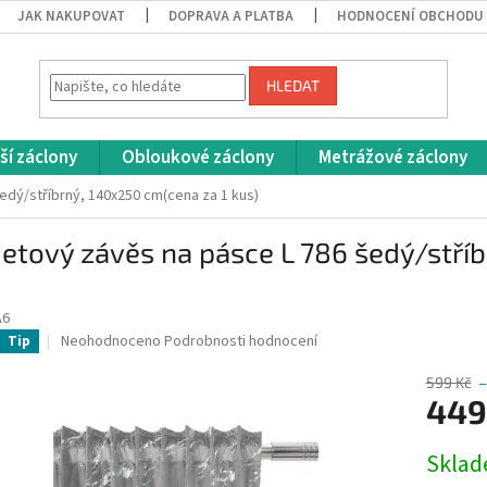
JAK NAKUPOVAT
DOPRAVA A PLATBA
HODNOCENÍ OBCHODU
HLEDAT
ší záclony
Obloukové záclony
Metrážové záclony
dý/stříbrný, 140x250 cm(cena za 1 kus)
tový závěs na pásce L 786 šedý/stříb
A6
Průměrné
Neohodnoceno
Podrobnosti hodnocení
Tip
hodnocení
produktu
599 Kč
–
je
449
0,0
z
Měrná
Skla
5
cena:
hvězdiček.