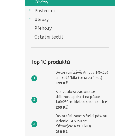
n
Závěsy
e
Povlečení
l
Ubrusy
Přehozy
Ostatní textil
Top 10 produktů
Dekorační závěs Amálie 145x250
cm-šedá/bílá (cena za 1 kus)
399 Kč
Bílá voálová záclona se
stříbrnou aplikací na pásce
140x250cm Matea(cena za 1 kus)
299 Kč
Dekorační závěs s řasící páskou
Melanie 145x250 cm -
růžový(cena za 1 kus)
239 Kč