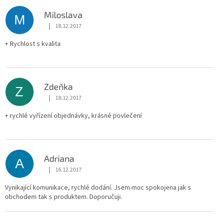
ý
p
Miloslava
M
i
|
18.12.2017
Hodnocení obchodu je 5 z 5 hvězdiček.
s
h
+ Rychlost s kvalita
o
d
n
Zdeňka
o
Z
c
|
18.12.2017
Hodnocení obchodu je 5 z 5 hvězdiček.
e
+ rychlé vyřízení objednávky, krásné povlečení
n
í
Adriana
A
|
16.12.2017
Hodnocení obchodu je 5 z 5 hvězdiček.
Vynikající komunikace, rychlé dodání. Jsem moc spokojena jak s
obchodem tak s produktem. Doporučuji.