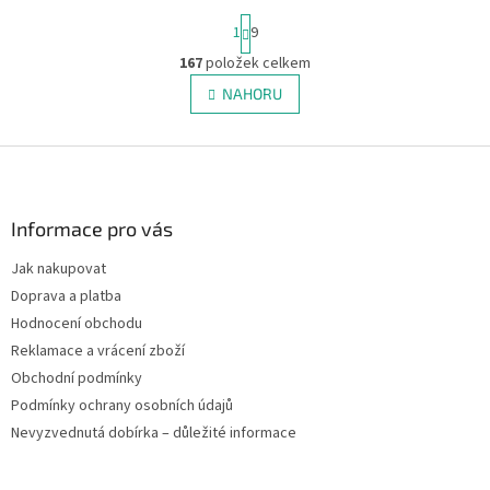
S
1
9
t
r
167
položek celkem
O
á
v
NAHORU
n
l
k
á
o
v
Z
d
á
a
á
n
c
p
í
í
a
Informace pro vás
p
t
r
Jak nakupovat
í
v
Doprava a platba
k
y
Hodnocení obchodu
v
Reklamace a vrácení zboží
ý
Obchodní podmínky
p
i
Podmínky ochrany osobních údajů
s
Nevyzvednutá dobírka – důležité informace
u