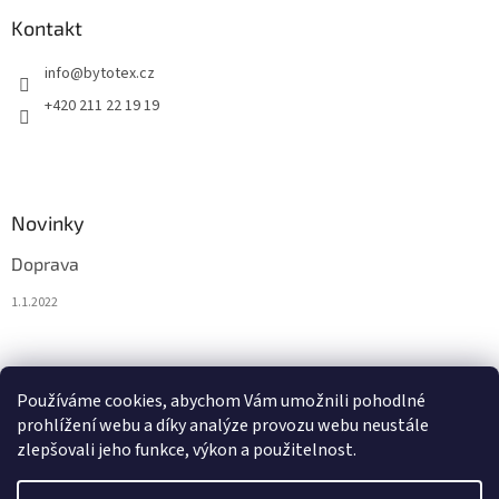
Kontakt
info
@
bytotex.cz
+420 211 22 19 19
Novinky
Doprava
1.1.2022
Nákupní košík
Používáme cookies, abychom Vám umožnili pohodlné
prohlížení webu a díky analýze provozu webu neustále
0
KS /
0 KČ
zlepšovali jeho funkce, výkon a použitelnost.