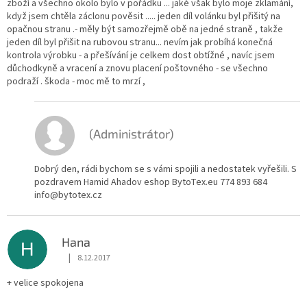
zboží a všechno okolo bylo v pořádku ... jaké však bylo moje zklamání,
když jsem chtěla záclonu pověsit ..... jeden díl volánku byl přišitý na
opačnou stranu .- měly být samozřejmě obě na jedné straně , takže
jeden díl byl přišit na rubovou stranu... nevím jak probíhá konečná
kontrola výrobku - a přešívání je celkem dost obtížné , navíc jsem
důchodkyně a vracení a znovu placení poštovného - se všechno
podraží . škoda - moc mě to mrzí ,
(Administrátor)
Dobrý den, rádi bychom se s vámi spojili a nedostatek vyřešili. S
pozdravem Hamid Ahadov eshop BytoTex.eu 774 893 684
info@bytotex.cz
Hana
H
|
8.12.2017
Hodnocení obchodu je 5 z 5 hvězdiček.
+ velice spokojena