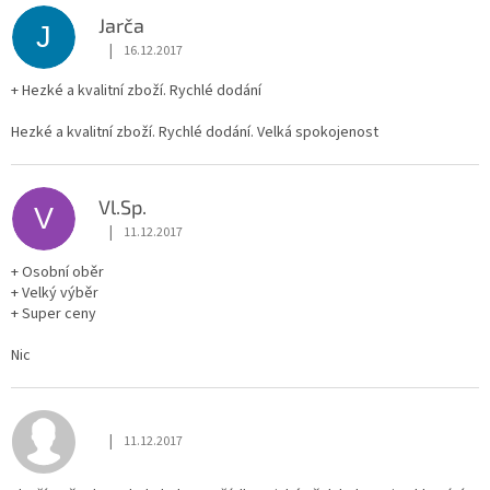
Jarča
J
|
16.12.2017
Hodnocení obchodu je 5 z 5 hvězdiček.
+ Hezké a kvalitní zboží. Rychlé dodání
Hezké a kvalitní zboží. Rychlé dodání. Velká spokojenost
Vl.Sp.
V
|
11.12.2017
Hodnocení obchodu je 5 z 5 hvězdiček.
+ Osobní oběr
+ Velký výběr
+ Super ceny
Nic
|
11.12.2017
Hodnocení obchodu je 1 z 5 hvězdiček.