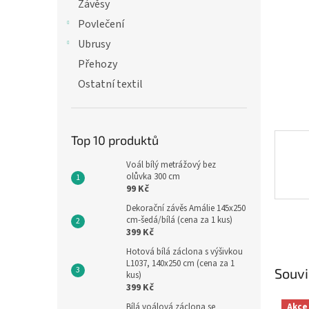
n
Závěsy
e
Povlečení
l
Ubrusy
Přehozy
Ostatní textil
Top 10 produktů
Voál bílý metrážový bez
olůvka 300 cm
99 Kč
Dekorační závěs Amálie 145x250
cm-šedá/bílá (cena za 1 kus)
399 Kč
Hotová bílá záclona s výšivkou
L1037, 140x250 cm (cena za 1
Souvi
kus)
399 Kč
Akce
Bílá voálová záclona se