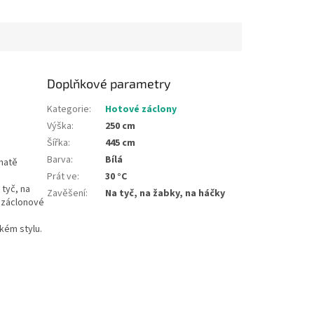
Doplňkové parametry
Kategorie
:
Hotové záclony
Výška
:
250 cm
Šířka
:
445 cm
Barva
:
Bílá
ohatě
Prát ve
:
30 °C
 tyč, na
Zavěšení
:
Na tyč, na žabky, na háčky
y záclonové
kém stylu.