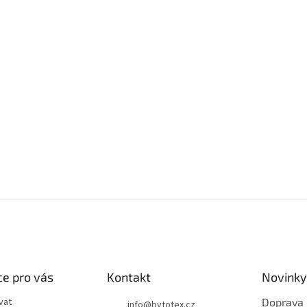
e pro vás
Kontakt
Novinky
vat
Doprava
info
@
bytotex.cz