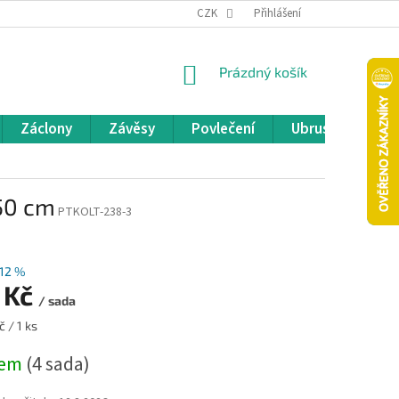
REKLAMACE A VRÁCENÍ ZBOŽÍ
CZK
OBCHODNÍ PODMÍNKY
Přihlášení
POD
NÁKUPNÍ
Prázdný košík
KOŠÍK
Záclony
Závěsy
Povlečení
Ubrusy
Pře
50 cm
PTKOLT-238-3
12 %
 Kč
/ sada
 / 1 ks
dem
(4 sada)