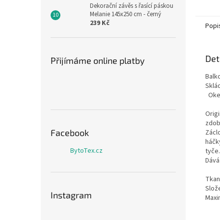
Dekorační závěs s řasící páskou
Melanie 145x250 cm - černý
239 Kč
Popi
Det
Přijímáme online platby
Balk
Sklád
Oken
a b
Origi
zdob
Facebook
Záclo
háčk
BytoTex.cz
tyče.
Dává
Tkani
Slož
Instagram
Maxim