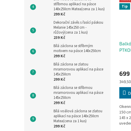
stříbrnou aplikací na pásce
Tip
140x250cm Matea(cena za 1 kus)
299 Kč
Dekorační závěs s řasící páskou
Melanie 145x250 cm -
růžový(cena za 1 kus)
239 Kč
Balk
Bílá záclona se stříbrným
PTKO
motivem na pásce 140x250cm
299 Kč
cm
Bílá záclona se zlatou
mramorovou aplikací na pásce
699
145x250cm
299 Kč
Měrná
349,50
cena:
Bílá záclona se stříbrnou
mramorovou aplikací na pásce
D
145x250cm
299 Kč
Okenní
Bílá voálová záclona se zlatou
150 
aplikací na pásce 140x250cm
145 x 
Matea(cena za 1 kus)
uvede
299 Kč
výška 