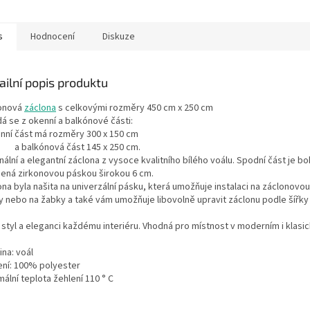
s
Hodnocení
Diskuze
ailní popis produktu
onová
záclona
s celkovými rozměry 450 cm x 250 cm
á se z okenní a balkónové části:
ní část má rozměry 300 x 150 cm
alkónová část 145 x 250 cm.
nální a elegantní záclona z vysoce kvalitního bílého voálu. Spodní část je b
ená zirkonovou páskou širokou 6 cm.
na byla našita na univerzální pásku, která umožňuje instalaci na záclonovou
y nebo na žabky a také vám umožňuje libovolně upravit záclonu podle šířk
 styl a eleganci každému interiéru. Vhodná pro místnost v moderním i klasic
na: voál
ení: 100% polyester
ální teplota žehlení 110 ° C