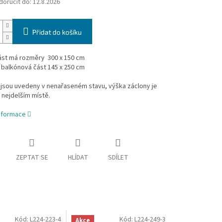
oručit do:
12.8.2026
Přidat do košíku
ást má rozměry 300 x 150 cm
nová část 145 x 250 cm
jsou uvedeny v nenařaseném stavu, výška záclony je
 nejdelším místě.
informace
ZEPTAT SE
HLÍDAT
SDÍLET
Kód:
L224-223-4
Kód:
L224-249-3
Akce