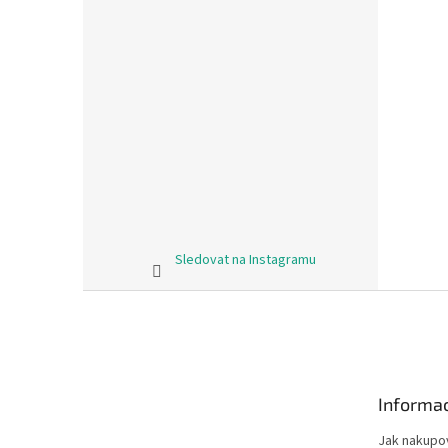
Sledovat na Instagramu
Z
á
p
a
t
Informac
í
Jak nakupo