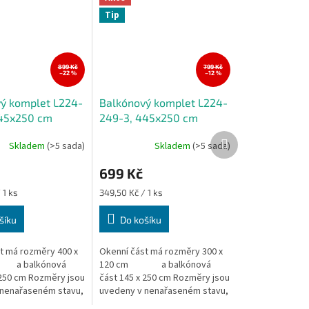
Tip
899 Kč
799 Kč
–22 %
–12 %
ý komplet L224-
Balkónový komplet L224-
545x250 cm
249-3, 445x250 cm
Další
Skladem
(>5 sada)
Skladem
(>5 sada)
produkt
699 Kč
Měrná
 1 ks
349,50 Kč / 1 ks
cena:
šíku
Do košíku
t má rozměry 400 x
Okenní část má rozměry 300 x
a balkónová
120 cm a balkónová
 250 cm Rozměry jsou
část 145 x 250 cm Rozměry jsou
 nenařaseném stavu,
uvedeny v nenařaseném stavu,
ny...
výška záclony...