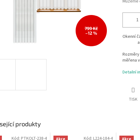
Můžeme d
799 Kč
–12 %
Okenní č
a balkó
Rozměry 
měřena v
Detailní 
TISK
sející produkty
Kód:
PTKOLT-238-4
Kód:
L224-184-4
Akce
Akce