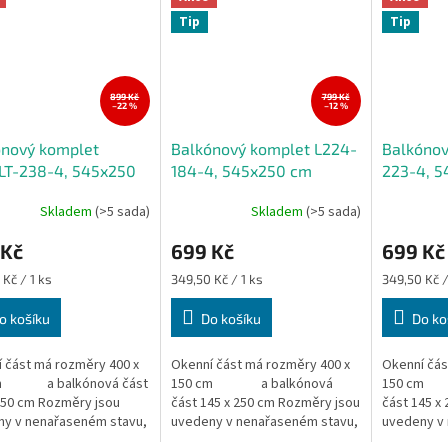
Tip
Tip
899 Kč
799 Kč
–22 %
–12 %
ónový komplet
Balkónový komplet L224-
Balkónov
LT-238-4, 545x250
184-4, 545x250 cm
223-4, 
Skladem
(>5 sada)
Skladem
(>5 sada)
 Kč
699 Kč
699 Kč
Měrná
Měrná
 Kč / 1 ks
349,50 Kč / 1 ks
349,50 Kč /
cena:
cena:
o košíku
Do košíku
Do ko
 část má rozměry 400 x
Okenní část má rozměry 400 x
Okenní čás
cm a balkónová část
150 cm a balkónová
150 cm 
250 cm Rozměry jsou
část 145 x 250 cm Rozměry jsou
část 145 x
ny v nenařaseném stavu,
uvedeny v nenařaseném stavu,
uvedeny v
záclony...
výška záclony...
výška záclo