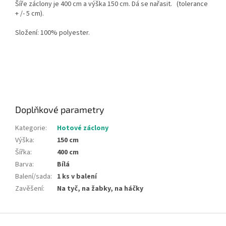
Šíře záclony je 400 cm a výška 150 cm. Dá se nařasit.
(tolerance
+ /- 5 cm).
Složení: 100% polyester.
Doplňkové parametry
Kategorie
:
Hotové záclony
Výška
:
150 cm
Šířka
:
400 cm
Barva
:
Bílá
Balení/sada
:
1 ks v balení
Zavěšení
:
Na tyč, na žabky, na háčky
Z