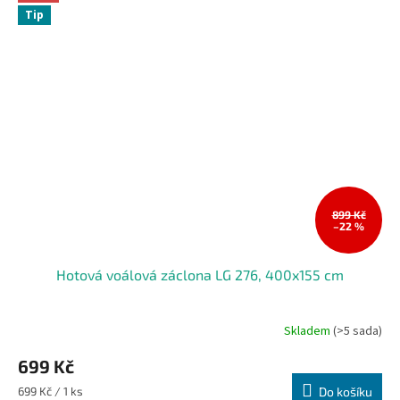
Tip
899 Kč
–22 %
Hotová voálová záclona LG 276, 400x155 cm
Skladem
(>5 sada)
699 Kč
Měrná
699 Kč / 1 ks
Do košíku