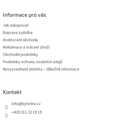
á
p
a
Informace pro vás
t
Jak nakupovat
í
Doprava a platba
Hodnocení obchodu
Reklamace a vrácení zboží
Obchodní podmínky
Podmínky ochrany osobních údajů
Nevyzvednutá dobírka – důležité informace
Kontakt
info
@
bytotex.cz
+420 211 22 19 19