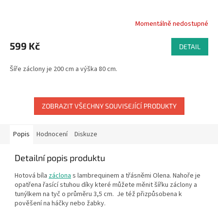
Momentálně nedostupné
599 Kč
DETAIL
Šíře záclony je 200 cm a výška 80 cm.
ZOBRAZIT VŠECHNY SOUVISEJÍCÍ PRODUKTY
Popis
Hodnocení
Diskuze
Detailní popis produktu
Hotová b
íla
záclona
s lambrequinem a třásněmi Olena. Nahoře je
opatřena řasící stuhou díky které můžete měnit šířku záclony a
tunýlkem na tyč o průměru 3,5 cm. Je též přizpůsobena k
pověšení na háčky nebo žabky.