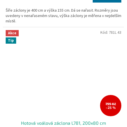
cena:
Šíře záclony je 400 cm a výška 155 cm. Dá se nařasit. Rozměry jsou
uvedeny v nenařaseném stavu, výška záclony je měřena v nejdelším
místě.
Kód:
781L 43
Akce
Tip
799 Kč
–25 %
Hotová voálová záclona L781, 200x80 cm