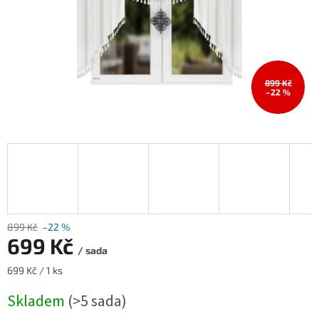
899 Kč
–22 %
899 Kč
–22 %
699 Kč
/ sada
Měrná
699 Kč / 1 ks
cena:
Skladem
(>5 sada)