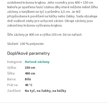
ozdobená krásnou krajkou. Jeho rozměry jsou 400 × 150 cm.
Nahoře je opatřena řasící stuhou díky které můžete měnit šířku
záclony a tunýlkem na tyč o průměru 3,5 cm. Je též
přizpůsobena k pověšení na háčky nebo žabky. Sada obsahuje
dvě voálové stuhy pro uchycení záclon. Okraje záclony jsou
zakončeny krásnou vyšívanou krajkou.
Šíře záclony je 400 cm a výška 150 cm. Dá se nařasit.
Složení:
100 % polyester.
Doplňkové parametry
Kategorie
:
Hotové záclony
Výška
:
150 cm
Šířka
:
400 cm
Barva
:
Bílá
Prát ve
:
40 °C
Zavěšení
:
Na tyč, na žabky, na háčky
Z