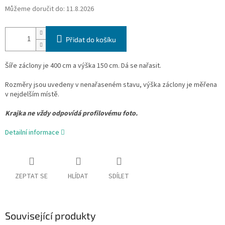
Můžeme doručit do:
11.8.2026
Přidat do košíku
Šíře záclony je 400 cm a výška 150 cm. Dá se nařasit.
Rozměry jsou uvedeny v nenařaseném stavu, výška záclony je měřena
v nejdelším místě.
Krajka ne vždy odpovídá profilovému foto.
Detailní informace
ZEPTAT SE
HLÍDAT
SDÍLET
Související produkty