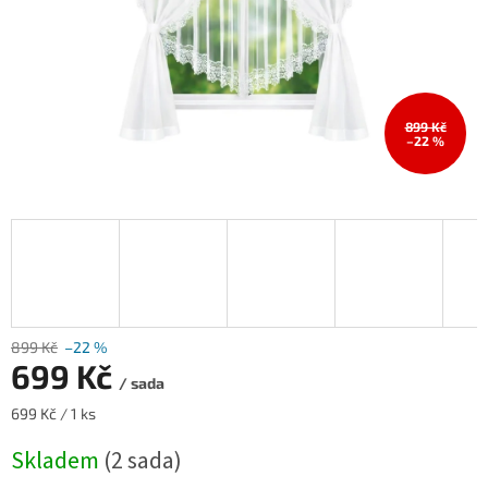
899 Kč
–22 %
899 Kč
–22 %
699 Kč
/ sada
Měrná
699 Kč / 1 ks
cena:
Skladem
(2 sada)