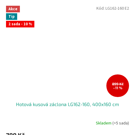
Kód:
LG162-160 E2
Akce
Tip
2 sada - 10 %
899 Kč
–11 %
Hotová kusová záclona LG162-160, 400x160 cm
Skladem
(>5 sada)