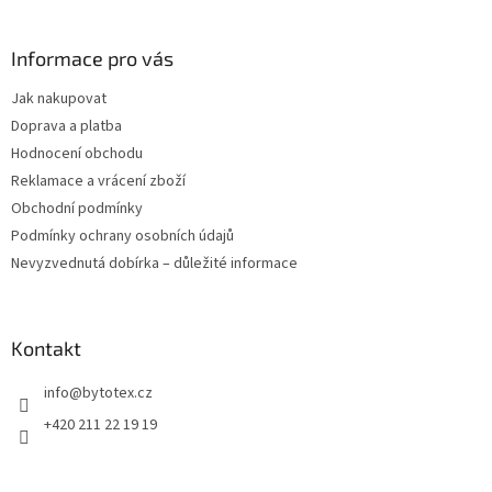
á
p
a
Informace pro vás
t
Jak nakupovat
í
Doprava a platba
Hodnocení obchodu
Reklamace a vrácení zboží
Obchodní podmínky
Podmínky ochrany osobních údajů
Nevyzvednutá dobírka – důležité informace
Kontakt
info
@
bytotex.cz
+420 211 22 19 19