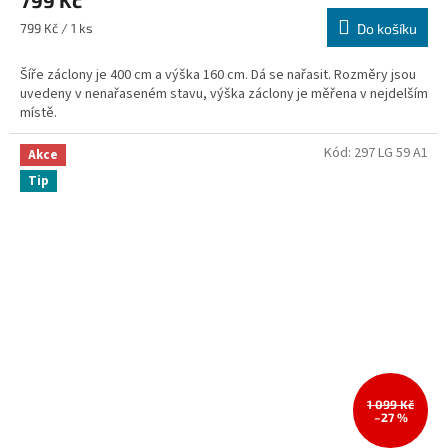
799 Kč
Měrná
799 Kč / 1 ks
Do košíku
cena:
Šíře záclony je 400 cm a výška 160 cm. Dá se nařasit. Rozměry jsou
uvedeny v nenařaseném stavu, výška záclony je měřena v nejdelším
místě.
Kód:
297 LG 59 A1
Akce
Tip
1 099 Kč
–27 %