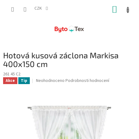
Přejít
NÁKUP
na
CZK
obsah
KOŠÍK
Hotová kusová záclona Markisa
400x150 cm
261 45 C2
Průměrné
Neohodnoceno
Podrobnosti hodnocení
Akce
Tip
hodnocení
produktu
je
0,0
z
5
hvězdiček.