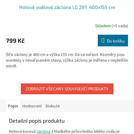
Hotová voálová záclona LG 297, 400x155 cm
Skladem
(>5 sada)
799 Kč
Do košíku
Šíře záclony je 400 cm a výška 155 cm. Dá se nařasit. Rozměry jsou
uvedeny v nenařaseném stavu, výška záclony je měřena v nejdelším
místě.
ZOBRAZIT VŠECHNY SOUVISEJÍCÍ PRODUKTY
Popis
Hodnocení
Diskuze
Detailní popis produktu
Hotová kusová
záclona
z hladkého průsvitného bílého voálu je