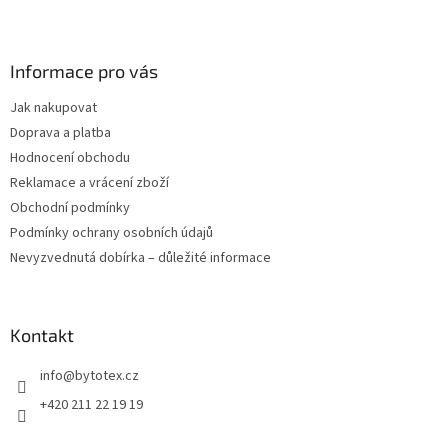
Z
á
p
a
Informace pro vás
t
Jak nakupovat
í
Doprava a platba
Hodnocení obchodu
Reklamace a vrácení zboží
Obchodní podmínky
Podmínky ochrany osobních údajů
Nevyzvednutá dobírka – důležité informace
Kontakt
info
@
bytotex.cz
+420 211 22 19 19