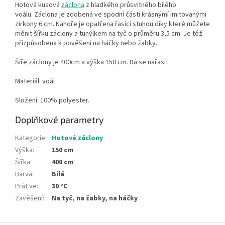
Hotová kusová
záclona
z hladkého průsvitného bílého
voálu
.
Záclona
je zdobená ve spodní části
krásnýmí imitovanými
zirkony
6 cm. Nahoře je opatřena řasící stuhou díky které můžete
měnit šířku záclony a tunýlkem na tyč o průměru 3,5 cm. Je též
přizpůsobena k pověšení na háčky nebo žabky.
Šíře záclony je 400cm a výška 150 cm.
Dá se nařasit.
Materiál: voál
Složení: 100% polyester.
Doplňkové parametry
Kategorie
:
Hotové záclony
Výška
:
150 cm
Šířka
:
400 cm
Barva
:
Bílá
Prát ve
:
30 °C
Zavěšení
:
Na tyč, na žabky, na háčky