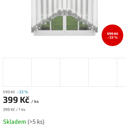
599 Kč
–33 %
599 Kč
–33 %
399 Kč
/ ks
Měrná
399 Kč / 1 ks
cena:
Skladem
(>5 ks)