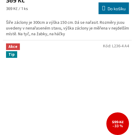
369 Kč
Měrná
369 Kč / 1 ks
Do košíku
cena:
Šíře záclony je 300cm a výška 150 cm. Dá se nařasit. Rozměry jsou
uvedeny v nenařaseném stavu, výška záclony je měřena v nejdelším
místě. Na tyč, na žabky, na háčky
Kód:
L236-4 A4
Akce
Tip
599 Kč
–33 %