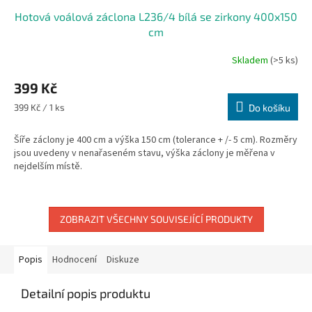
Hotová voálová záclona L236/4 bílá se zirkony 400x150
cm
Skladem
(>5 ks)
399 Kč
Měrná
399 Kč / 1 ks
Do košíku
cena:
Šíře záclony je 400 cm a výška 150 cm (tolerance + /- 5 cm). Rozměry
jsou uvedeny v nenařaseném stavu, výška záclony je měřena v
nejdelším místě.
ZOBRAZIT VŠECHNY SOUVISEJÍCÍ PRODUKTY
Popis
Hodnocení
Diskuze
Detailní popis produktu