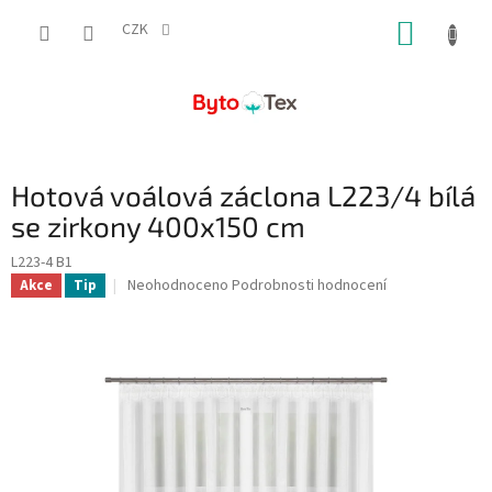
Přejít
NÁKUP
na
CZK
obsah
KOŠÍK
Hotová voálová záclona L223/4 bílá
se zirkony 400x150 cm
L223-4 B1
Průměrné
Neohodnoceno
Podrobnosti hodnocení
Akce
Tip
hodnocení
produktu
je
0,0
z
5
hvězdiček.