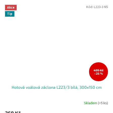
Kód:
L223-3 N5
Akce
Tip
499 Kč
–26 %
Hotová voálová záclona L223/3 bílá, 300x150 cm
Skladem
(>5 ks)