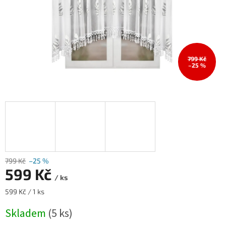
799 Kč
–25 %
799 Kč
–25 %
599 Kč
/ ks
Měrná
599 Kč / 1 ks
cena:
Skladem
(5 ks)