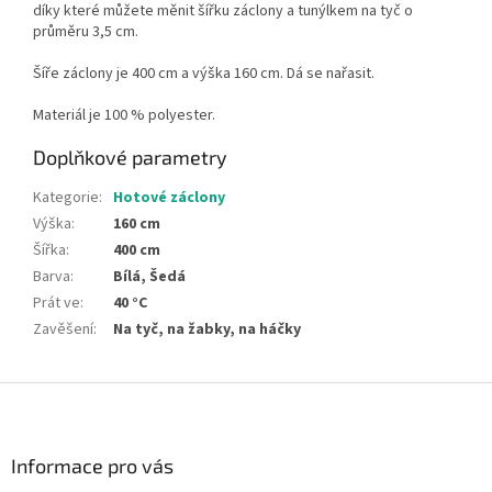
díky které můžete měnit šířku záclony a tunýlkem na tyč o
průměru 3,5 cm.
Šíře záclony je 400 cm a výška 160 cm.
Dá se nařasit.
Materiál je 100 % polyester.
Doplňkové parametry
Kategorie
:
Hotové záclony
Výška
:
160 cm
Šířka
:
400 cm
Barva
:
Bílá, Šedá
Prát ve
:
40 °C
Zavěšení
:
Na tyč, na žabky, na háčky
Z
á
p
a
Informace pro vás
t