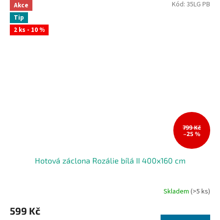
Kód:
35LG PB
Akce
Tip
2 ks - 10 %
799 Kč
–25 %
Hotová záclona Rozálie bílá II 400x160 cm
Skladem
(>5 ks)
599 Kč