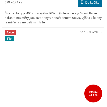
Měrná
599 Kč / 1 ks
Do košíku
cena:
Šíře záclony je 400 cm a výška 160 cm (tolerance + /- 5 cm). Dá se
nařasit. Rozměry jsou uvedeny v nenařaseném stavu, výška záclony
je měřena v nejdelším místě.
Kód:
35LGMB 39
Akce
Tip
799 Kč
–25 %