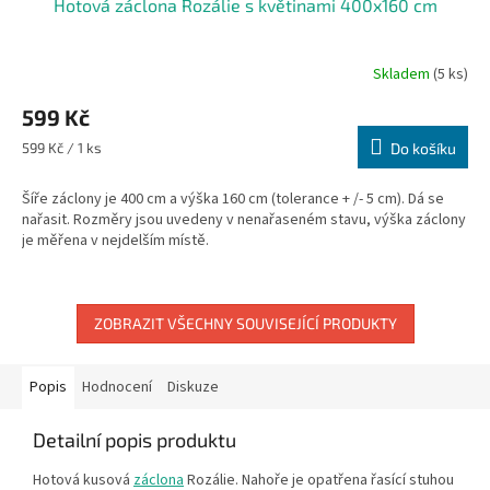
Hotová záclona Rozálie s květinami 400x160 cm
Skladem
(5 ks)
599 Kč
Měrná
599 Kč / 1 ks
Do košíku
cena:
Šíře záclony je 400 cm a výška 160 cm (tolerance + /- 5 cm). Dá se
nařasit. Rozměry jsou uvedeny v nenařaseném stavu, výška záclony
je měřena v nejdelším místě.
ZOBRAZIT VŠECHNY SOUVISEJÍCÍ PRODUKTY
Popis
Hodnocení
Diskuze
Detailní popis produktu
Hotová kusová
záclona
Rozálie. Nahoře je opatřena řasící stuhou