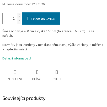
Můžeme doručit do:
12.8.2026
Přidat do košíku
Šíře záclony je 400 cm a výška 160 cm
(tolerance + /- 5 cm). Dá se
nařasit.
Rozměry jsou uvedeny v nenařaseném stavu, výška záclony je měřena
v nejdelším místě.
Detailní informace
ZEPTAT SE
HLÍDAT
SDÍLET
Související produkty