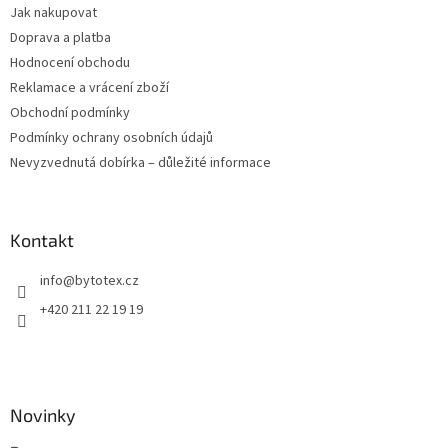
Jak nakupovat
í
Doprava a platba
Hodnocení obchodu
Reklamace a vrácení zboží
Obchodní podmínky
Podmínky ochrany osobních údajů
Nevyzvednutá dobírka – důležité informace
Kontakt
info
@
bytotex.cz
+420 211 22 19 19
Novinky