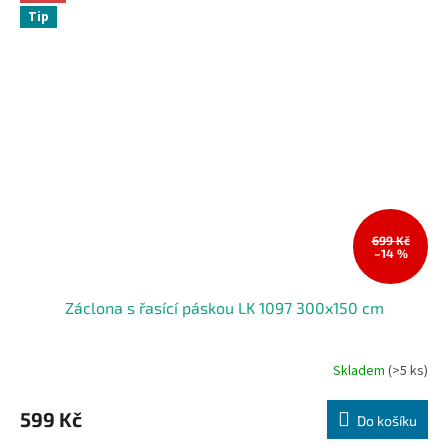
Tip
699 Kč
–14 %
Záclona s řasící páskou LK 1097 300x150 cm
Skladem
(>5 ks)
599 Kč
Do košíku