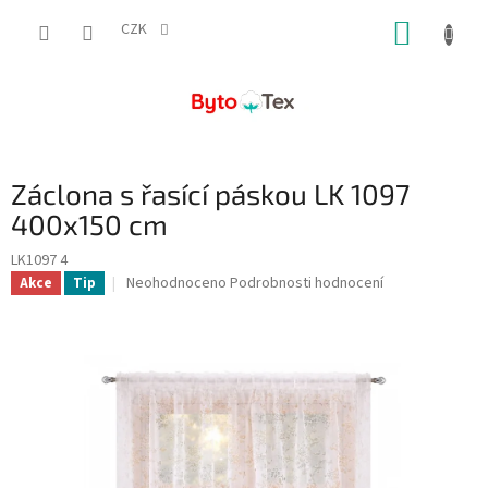
Přejít
NÁKUP
na
CZK
obsah
KOŠÍK
Záclona s řasící páskou LK 1097
400x150 cm
LK1097 4
Průměrné
Neohodnoceno
Podrobnosti hodnocení
Akce
Tip
hodnocení
produktu
je
0,0
z
5
hvězdiček.