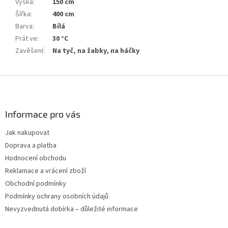
Výška
:
150 cm
Šířka
:
400 cm
Barva
:
Bílá
Prát ve
:
30 °C
Zavěšení
:
Na tyč, na žabky, na háčky
Z
á
p
a
Informace pro vás
t
Jak nakupovat
í
Doprava a platba
Hodnocení obchodu
Reklamace a vrácení zboží
Obchodní podmínky
Podmínky ochrany osobních údajů
Nevyzvednutá dobírka – důležité informace