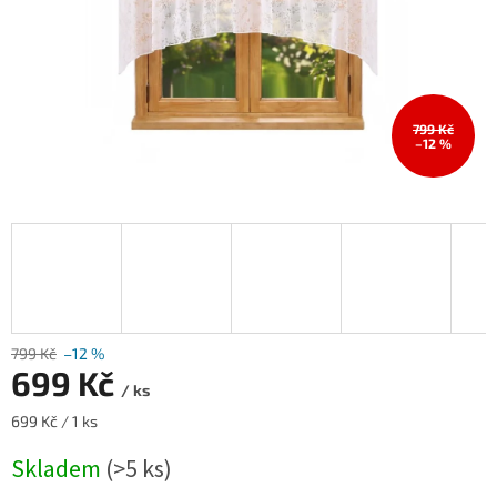
799 Kč
–12 %
799 Kč
–12 %
699 Kč
/ ks
Měrná
699 Kč / 1 ks
cena:
Skladem
(>5 ks)