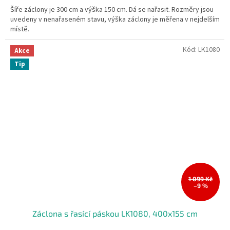
Šíře záclony je 300 cm a výška 150 cm. Dá se nařasit. Rozměry jsou
uvedeny v nenařaseném stavu, výška záclony je měřena v nejdelším
místě.
Kód:
LK1080
Akce
Tip
1 099 Kč
–9 %
Záclona s řasící páskou LK1080, 400x155 cm