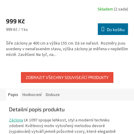
Skladem
(2 sada)
999 Kč
Měrná
999 Kč / 1 ks
Do košíku
cena:
Šíře záclony je 400 cm a výška 155 cm. Dá se nařasit. Rozměry jsou
uvedeny v nenařaseném stavu, výška záclony je měřena v nejdelším
místě. Zavěšení: Na tyč, na...
ZOBRAZIT VŠECHNY SOUVISEJÍCÍ PRODUKTY
Popis
Hodnocení
Diskuze
Detailní popis produktu
Záclona
LK 1097 spojuje lehkost, styl a moderní techniku
zdobení. Květinový motiv vytvořený metodou devoré
(vypalování) vytváří jemně průsvitné vzory, které elegantně