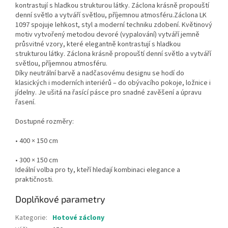
kontrastují s hladkou strukturou látky. Záclona krásně propouští
denní světlo a vytváří světlou, příjemnou atmosféru.Záclona LK
1097 spojuje lehkost, styl a moderní techniku zdobení. Květinový
motiv vytvořený metodou devoré (vypalování) vytváří jemně
průsvitné vzory, které elegantně kontrastují s hladkou
strukturou látky. Záclona krásně propouští denní světlo a vytváří
světlou, příjemnou atmosféru.
Díky neutrální barvě a nadčasovému designu se hodí do
klasických i moderních interiérů – do obývacího pokoje, ložnice i
jídelny. Je ušitá na řasící pásce pro snadné zavěšení a úpravu
řasení.
Dostupné rozměry:
• 400 × 150 cm
• 300 × 150 cm
Ideální volba pro ty, kteří hledají kombinaci elegance a
praktičnosti.
Doplňkové parametry
Kategorie
:
Hotové záclony