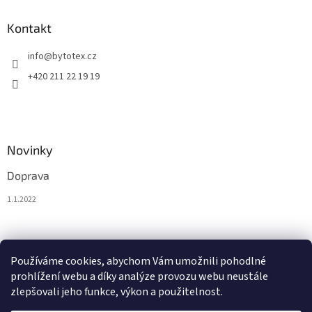
Kontakt
info
@
bytotex.cz
+420 211 22 19 19
Novinky
Doprava
1.1.2022
Nákupní košík
Používáme cookies, abychom Vám umožnili pohodlné
prohlížení webu a díky analýze provozu webu neustále
0
KS /
0 KČ
zlepšovali jeho funkce, výkon a použitelnost.