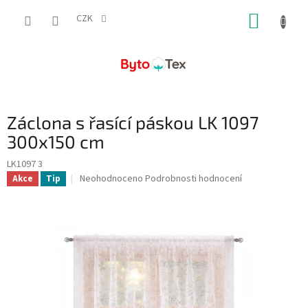
Přejít
NÁKUP
na
CZK
obsah
KOŠÍK
Záclona s řasící páskou LK 1097
300x150 cm
LK1097 3
Průměrné
Neohodnoceno
Podrobnosti hodnocení
Akce
Tip
hodnocení
produktu
je
0,0
z
5
hvězdiček.