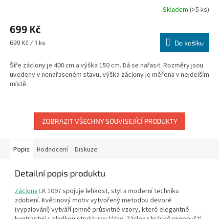
Skladem
(>5 ks)
699 Kč
Měrná
699 Kč / 1 ks
Do košíku
cena:
Šíře záclony je 400 cm a výška 150 cm. Dá se nařasit. Rozměry jsou
uvedeny v nenařaseném stavu, výška záclony je měřena v nejdelším
místě.
ZOBRAZIT VŠECHNY SOUVISEJÍCÍ PRODUKTY
Popis
Hodnocení
Diskuze
Detailní popis produktu
Záclona
LK 1097 spojuje lehkost, styl a moderní techniku
zdobení. Květinový motiv vytvořený metodou devoré
(vypalování) vytváří jemně průsvitné vzory, které elegantně