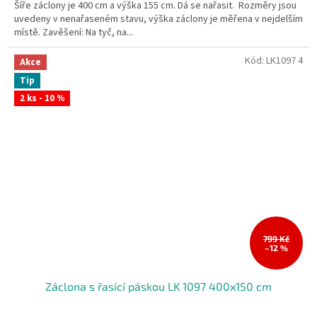
Šíře záclony je 400 cm a výška 155 cm. Dá se nařasit. Rozměry jsou
uvedeny v nenařaseném stavu, výška záclony je měřena v nejdelším
místě. Zavěšení: Na tyč, na...
Kód:
LK1097 4
Akce
Tip
2 ks - 10 %
799 Kč
–12 %
Záclona s řasící páskou LK 1097 400x150 cm