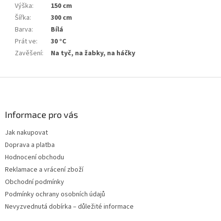
Výška
:
150 cm
Šířka
:
300 cm
Barva
:
Bílá
Prát ve
:
30 °C
Zavěšení
:
Na tyč, na žabky, na háčky
Z
á
p
a
Informace pro vás
t
Jak nakupovat
í
Doprava a platba
Hodnocení obchodu
Reklamace a vrácení zboží
Obchodní podmínky
Podmínky ochrany osobních údajů
Nevyzvednutá dobírka – důležité informace