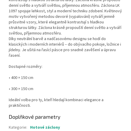
kontrastují s hladkou strukturou látky. Záclona krásně propouští
denní světlo a vytváří světlou, příjemnou atmosféru. Záclona LK
1097 spojuje lehkost, styl a moderní techniku zdobení. Květinový
motiv vytvořený metodou devoré (vypalování) vytváří jemně
průsvitné vzory, které elegantně kontrastují s hladkou
strukturou látky. Záclona krásně propouští denní světlo a vytváří
světlou, příjemnou atmosféru.
Díky neutrální barvě a nadčasovému designu se hodí do
klasických i moderních interiérů – do obývacího pokoje, ložnice i
jídelny. Je ušitá na řasící pásce pro snadné zavěšení a úpravu
řasení.
Dostupné rozměry:
• 400 × 150 cm
• 300 × 150 cm
Ideální volba pro ty, kteří hledají kombinaci elegance a
praktičnosti.
Doplňkové parametry
Kategorie
:
Hotové záclony