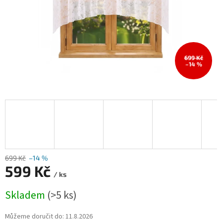
699 Kč
–14 %
699 Kč
–14 %
599 Kč
/ ks
Měrná
Skladem
(>5 ks)
cena:
Můžeme doručit do:
11.8.2026