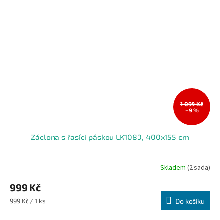
1 099 Kč
–9 %
Záclona s řasící páskou LK1080, 400x155 cm
Skladem
(2 sada)
999 Kč
Měrná
999 Kč / 1 ks
Do košíku
cena: