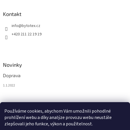
Kontakt
info
@
bytotex.cz
+420 211 22 19 19
Novinky
Doprava
1.1.2022
Nákupní košík
Používáme cookies, abychom Vám umožnili pohodlné
prohlížení webu a díky analýze provozu webu neustále
0
KS /
0 KČ
zlepšovali jeho funkce, výkon a použitelnost.