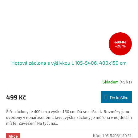
699 Kč
–28 %
Hotová záclona s výšivkou L 105-5406, 400x150 cm
Skladem
(>5 ks)
499 Kč
Do košíku
Šíře záclony je 400 cm a výška 150 cm. Dá se nařasit. Rozměry jsou
uvedeny v nenařaseném stavu, výška záclony je měřena v nejdelším
místě. Zavěšení: Na tyč, na...
Kód:
105-5406/180 E1
Akce