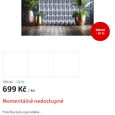
799 Kč
–12 %
799 Kč
–12 %
699 Kč
/ ks
Měrná
Momentálně nedostupné
cena:
Položka byla vyprodána…