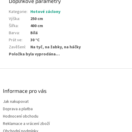
Doplňkové parametry
Kategorie
:
Hotové záclony
Výška
:
250 cm
Šířka
:
400 cm
Barva
:
Bílá
Prát ve
:
30 °C
Zavěšení
:
Na tyč, na žabky, na háčky
Položka byla vyprodána…
Z
á
p
a
Informace pro vás
t
Jak nakupovat
í
Doprava a platba
Hodnocení obchodu
Reklamace a vrácení zboží
Obchodní podmínky