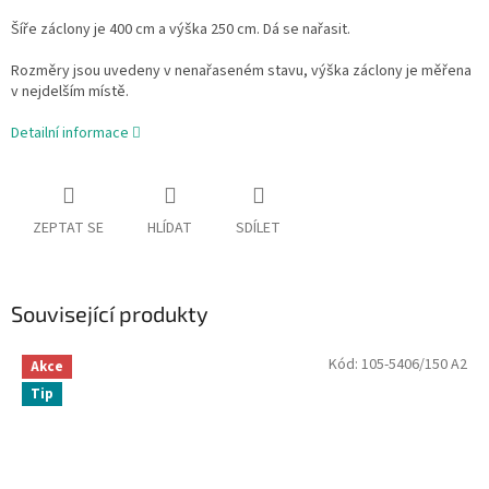
Šíře záclony je 400 cm a výška 250 cm. Dá se nařasit.
Rozměry jsou uvedeny v nenařaseném stavu, výška záclony je měřena
v nejdelším místě.
Detailní informace
ZEPTAT SE
HLÍDAT
SDÍLET
Související produkty
Kód:
105-5406/150 A2
Akce
Tip