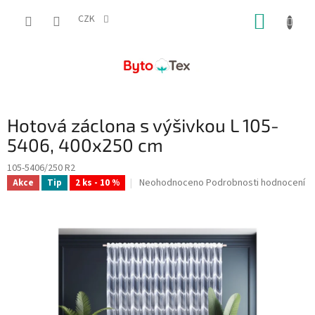
Přejít
NÁKUP
na
CZK
obsah
KOŠÍK
Hotová záclona s výšivkou L 105-
5406, 400x250 cm
105-5406/250 R2
Průměrné
Neohodnoceno
Podrobnosti hodnocení
Akce
Tip
2 ks - 10 %
hodnocení
produktu
je
0,0
z
5
hvězdiček.