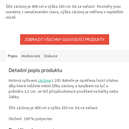
Šíře záclony je 400 cm a výška 180 cm. Dá se nařasit. Rozměry jsou
uvedeny v nenařaseném stavu, výška záclony je měřena v nejdelším
místě.
ZOBRAZIT VŠECHNY SOUVISEJÍCÍ PRODUKTY
Popis
Hodnocení
Diskuze
Detailní popis produktu
Hotová vyšívaná
záclona
L 105. Nahoře je opatřena řasící stuhou
díky které můžete měnit šířku záclony a tunýlkem na tyč o
průměru 3,5 cm. Je též přizpůsobena k pověšení na háčky nebo
žabky.
Šíře záclony je 400 cm a výška 250 cm. Dá se nařasit.
Složení:
100 % polyester.