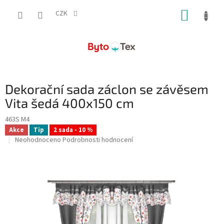
Přejít
NÁKUP
na
CZK
obsah
KOŠÍK
Dekorační sada záclon se závěsem
Vita šedá 400x150 cm
463S M4
Akce
Tip
2 sada - 10 %
Průměrné
Neohodnoceno
Podrobnosti hodnocení
hodnocení
produktu
je
0,0
z
5
hvězdiček.