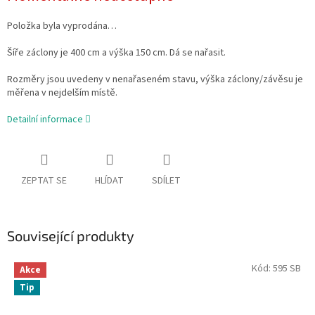
Položka byla vyprodána…
Šíře záclony je 400 cm a výška 150 cm. Dá se nařasit.
Rozměry jsou uvedeny v nenařaseném stavu, výška záclony/závěsu je
měřena v nejdelším místě.
Detailní informace
ZEPTAT SE
HLÍDAT
SDÍLET
Související produkty
Kód:
595 SB
Akce
Tip