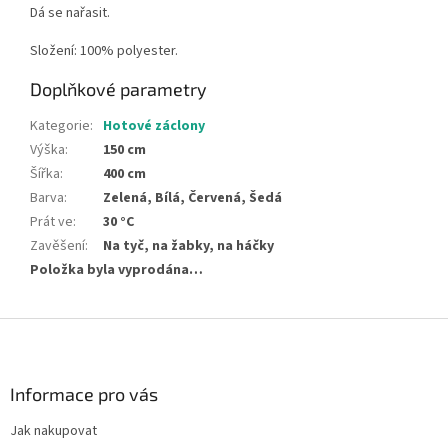
Dá se nařasit.
Složení: 100% polyester.
Doplňkové parametry
Kategorie
:
Hotové záclony
Výška
:
150 cm
Šířka
:
400 cm
Barva
:
Zelená, Bílá, Červená, Šedá
Prát ve
:
30 °C
Zavěšení
:
Na tyč, na žabky, na háčky
Položka byla vyprodána…
Z
á
p
a
Informace pro vás
t
Jak nakupovat
í