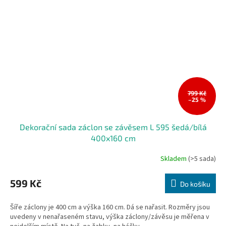
799 Kč
–25 %
Dekorační sada záclon se závěsem L 595 šedá/bílá
400x160 cm
Skladem
(>5 sada)
599 Kč
Do košíku
Šíře záclony je 400 cm a výška 160 cm. Dá se nařasit. Rozměry jsou
uvedeny v nenařaseném stavu, výška záclony/závěsu je měřena v