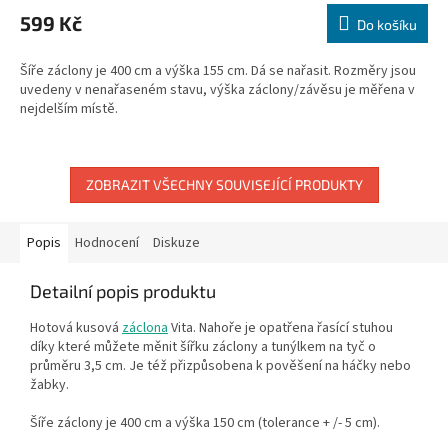
599 Kč
Do košíku
Šíře záclony je 400 cm a výška 155 cm. Dá se nařasit. Rozměry jsou
uvedeny v nenařaseném stavu, výška záclony/závěsu je měřena v
nejdelším místě.
ZOBRAZIT VŠECHNY SOUVISEJÍCÍ PRODUKTY
Popis
Hodnocení
Diskuze
Detailní popis produktu
Hotová kusová
záclona
Vita. Nahoře je opatřena řasící stuhou
díky které můžete měnit šířku záclony a tunýlkem na tyč o
průměru 3,5 cm. Je též přizpůsobena k pověšení na háčky nebo
žabky.
Šíře záclony je 400 cm a výška 150 cm (tolerance + /- 5 cm).