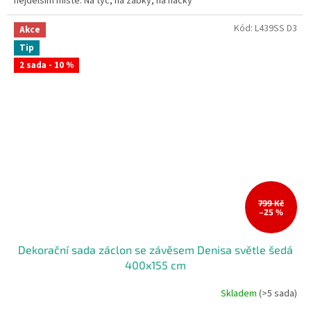
nejdelším místě. Na tyč, na žabky, na háčky
Kód:
L439SS D3
Akce
Tip
2 sada - 10 %
799 Kč
–25 %
Dekorační sada záclon se závěsem Denisa světle šedá
400x155 cm
Skladem
(>5 sada)