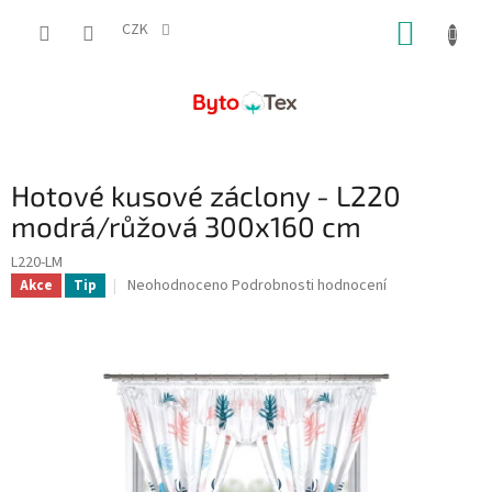
Přejít
NÁKUP
na
CZK
obsah
KOŠÍK
Hotové kusové záclony - L220
modrá/růžová 300x160 cm
L220-LM
Průměrné
Neohodnoceno
Podrobnosti hodnocení
Akce
Tip
hodnocení
produktu
je
0,0
z
5
hvězdiček.