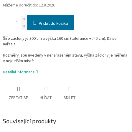
Můžeme doručit do:
12.8.2026
Přidat do košíku
Šíře záclony je 300 cm a výška 160 cm
(tolerance + /- 5 cm).
Dá se
nařasit.
Rozměry jsou uvedeny v nenařaseném stavu, výška záclony je měřena
v nejdelším místě
Detailní informace
ZEPTAT SE
HLÍDAT
SDÍLET
Související produkty