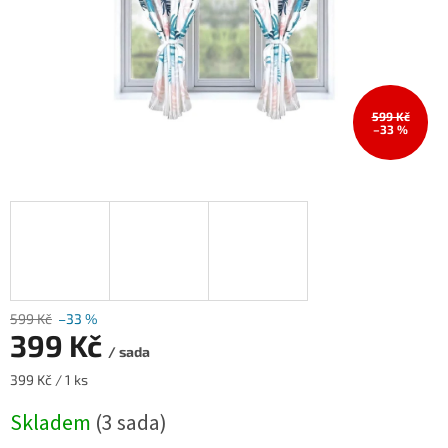
599 Kč
–33 %
599 Kč
–33 %
399 Kč
/ sada
Měrná
399 Kč / 1 ks
cena:
Skladem
(3 sada)