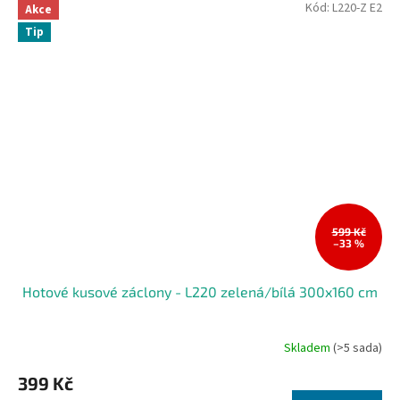
Kód:
L220-Z E2
Akce
Tip
599 Kč
–33 %
Hotové kusové záclony - L220 zelená/bílá 300x160 cm
Skladem
(>5 sada)
399 Kč