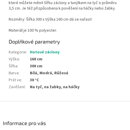
které můžete měnit šířku záclony a tunýlkem na tyč o průměru
3,5 cm. Je též přizpůsobena k pověšení na háčky nebo žabky.
Rozměry: Šířka 300 x Výška 160 cm dá se nařasit
Materiál je 100 % polyester.
Doplňkové parametry
Kategorie
:
Hotové záclony
Výška
:
160 cm
Šířka
:
300 cm
Barva
:
Bílá, Modrá, Růžová
Prát ve
:
30 °C
Zavěšení
:
Na tyč, na žabky, na háčky
Z
á
p
a
Informace pro vás
t