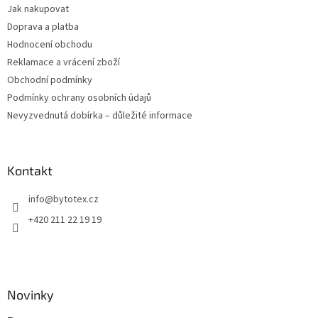
Jak nakupovat
í
Doprava a platba
Hodnocení obchodu
Reklamace a vrácení zboží
Obchodní podmínky
Podmínky ochrany osobních údajů
Nevyzvednutá dobírka – důležité informace
Kontakt
info
@
bytotex.cz
+420 211 22 19 19
Novinky