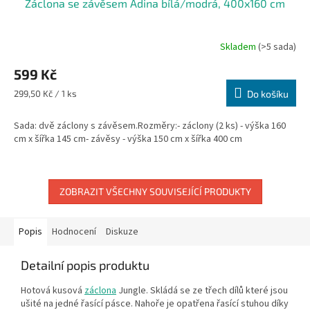
Záclona se závěsem Adina bílá/modrá, 400x160 cm
Skladem
(>5 sada)
599 Kč
Měrná
299,50 Kč / 1 ks
Do košíku
cena:
Sada: dvě záclony s závěsem.Rozměry:- záclony (2 ks) - výška 160
cm x šířka 145 cm- závěsy - výška 150 cm x šířka 400 cm
ZOBRAZIT VŠECHNY SOUVISEJÍCÍ PRODUKTY
Popis
Hodnocení
Diskuze
Detailní popis produktu
Hotová kusová
záclona
Jungle. Skládá se ze třech dílů které jsou
ušité na jedné řasící pásce. Nahoře je opatřena řasící stuhou díky