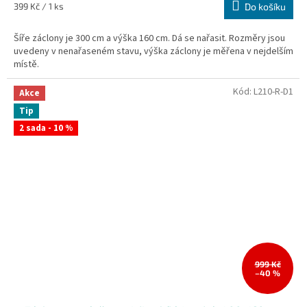
Měrná
399 Kč / 1 ks
Do košíku
cena:
Šíře záclony je 300 cm a výška 160 cm. Dá se nařasit. Rozměry jsou
uvedeny v nenařaseném stavu, výška záclony je měřena v nejdelším
místě.
Kód:
L210-R-D1
Akce
Tip
2 sada - 10 %
999 Kč
–40 %