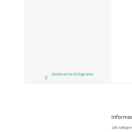
Sledovat na Instagramu
Z
á
p
a
t
Informac
í
Jak nakupo