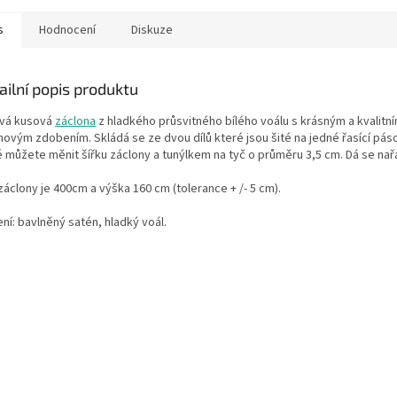
s
Hodnocení
Diskuze
ailní popis produktu
vá kusová
záclona
z hladkého průsvitného bílého voálu
s krásným a kvalitn
novým zdobením.
Skládá se ze dvou dílů které jsou šité na jedné řasící pás
é můžete měnit šířku záclony a tunýlkem na tyč o průměru 3,5 cm. Dá se nařa
záclony je 400cm a výška 160 cm (tolerance + /- 5 cm).
ní: bavlněný satén, hladký voál.