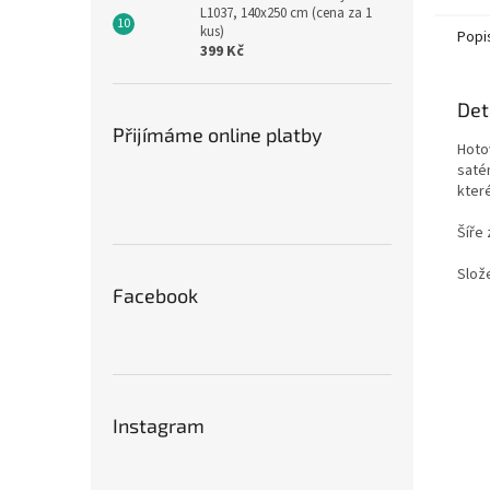
L1037, 140x250 cm (cena za 1
kus)
Popi
399 Kč
Det
Přijímáme online platby
Hoto
saté
kter
Šíře 
Slože
Facebook
Instagram