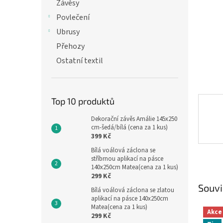
n
Závěsy
e
Povlečení
l
Ubrusy
Přehozy
Ostatní textil
Top 10 produktů
Dekorační závěs Amálie 145x250
cm-šedá/bílá (cena za 1 kus)
399 Kč
Bílá voálová záclona se
stříbrnou aplikací na pásce
140x250cm Matea(cena za 1 kus)
299 Kč
Souvi
Bílá voálová záclona se zlatou
aplikací na pásce 140x250cm
Matea(cena za 1 kus)
Akce
299 Kč