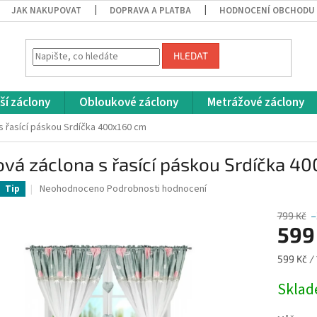
JAK NAKUPOVAT
DOPRAVA A PLATBA
HODNOCENÍ OBCHODU
HLEDAT
ší záclony
Obloukové záclony
Metrážové záclony
s řasící páskou Srdíčka 400x160 cm
vá záclona s řasící páskou Srdíčka 4
Průměrné
Neohodnoceno
Podrobnosti hodnocení
Tip
hodnocení
produktu
799 Kč
–
je
599
0,0
z
Měrná
599 Kč / 
5
cena:
hvězdiček.
Skla