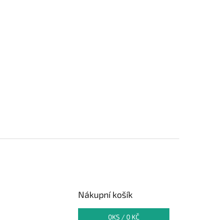
Nákupní košík
0
KS /
0 KČ