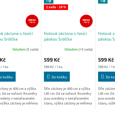
Tip
Tip
2 sada - 10 %
699 Kč
699 Kč
–14 %
–14 %
á záclona s řasící
Hotová záclona s řasící
Hotová zá
u Srdíčka
páskou Srdíčka
páskou S
/růžová 400x145 cm
bílá/béžová 400x145 cm
400x145
Skladem
(5 sada)
Skladem
(>5 sada)
 Kč
599 Kč
599 Kč
Měrná
Měrná
/ 1 ks
599 Kč / 1 ks
599 Kč / 1 
cena:
cena:
o košíku
Do košíku
Do ko
áclony je 400 cm a výška
Šíře záclony je 400 cm a výška
Šíře záclon
. Dá se nařasit. Rozměry
145 cm. Dá se nařasit. Rozměry
145 cm. Dá
uvedeny v nenařaseném
jsou uvedeny v nenařaseném
jsou uved
 výška záclony je měřena
stavu, výška záclony je měřena
stavu, výš
elším místě.
v nejdelším místě.
v nejdelším