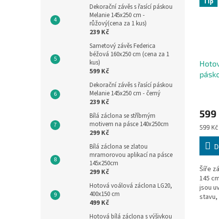
Tip
Dekorační závěs s řasící páskou
Melanie 145x250 cm -
růžový(cena za 1 kus)
239 Kč
Sametový závěs Federica
béžová 160x250 cm (cena za 1
kus)
Hotov
599 Kč
pásko
bílá
Dekorační závěs s řasící páskou
Melanie 145x250 cm - černý
239 Kč
599
Bílá záclona se stříbrným
motivem na pásce 140x250cm
Měrná
599 Kč 
299 Kč
cena:
Bílá záclona se zlatou
D
mramorovou aplikací na pásce
145x250cm
Šíře z
299 Kč
145 cm
Hotová voálová záclona LG20,
jsou 
400x150 cm
stavu,
499 Kč
v nejd
Hotová bílá záclona s výšivkou