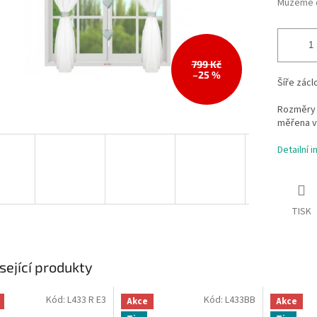
Můžeme d
799 Kč
–25 %
Šíře zácl
Rozměry 
měřena v
Detailní 
TISK
sející produkty
Kód:
L433 R E3
Kód:
L433BB
Akce
Akce