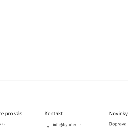
e pro vás
Kontakt
Novinky
vat
Doprava
info
@
bytotex.cz