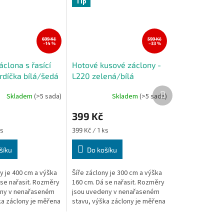
Tip
699 Kč
599 Kč
–14 %
–33 %
clona s řasící
Hotové kusové záclony -
rdíčka bílá/šedá
L220 zelená/bílá
 cm
300x160 cm
Další
Skladem
(>5 sada)
Skladem
(>5 sada)
produkt
399 Kč
Měrná
ks
399 Kč / 1 ks
cena:
šíku
Do košíku
y je 400 cm a výška
Šíře záclony je 300 cm a výška
 se nařasit. Rozměry
160 cm. Dá se nařasit. Rozměry
eny v nenařaseném
jsou uvedeny v nenařaseném
ka záclony je měřena
stavu, výška záclony je měřena
 místě.
v nejdelším místě.