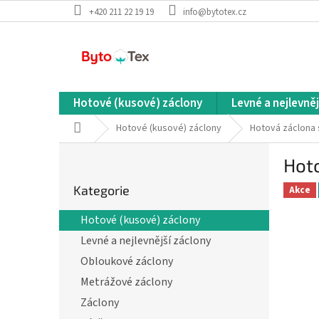
Přejít
+420 211 22 19 19
info@bytotex.cz
na
obsah
Hotové (kusové) záclony
Levné a nejlevněj
Domů
Hotové (kusové) záclony
Hotová záclona 
P
Hoto
o
Přeskočit
s
Kategorie
kategorie
Akce
t
r
Hotové (kusové) záclony
a
Levné a nejlevnější záclony
n
n
Obloukové záclony
í
Metrážové záclony
p
Záclony
a