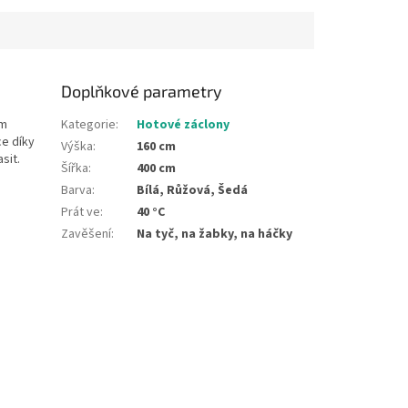
Doplňkové parametry
ím
Kategorie
:
Hotové záclony
ce díky
Výška
:
160 cm
sit.
Šířka
:
400 cm
Barva
:
Bílá, Růžová, Šedá
Prát ve
:
40 °C
Zavěšení
:
Na tyč, na žabky, na háčky