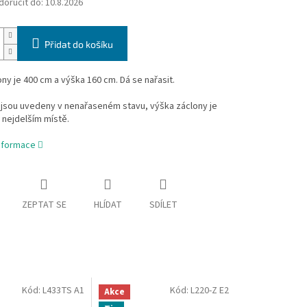
oručit do:
10.8.2026
Přidat do košíku
ony je 400 cm a výška 160 cm.
Dá se nařasit.
jsou uvedeny v nenařaseném stavu, výška záclony je
 nejdelším místě.
informace
ZEPTAT SE
HLÍDAT
SDÍLET
Kód:
L433TS A1
Kód:
L220-Z E2
Akce