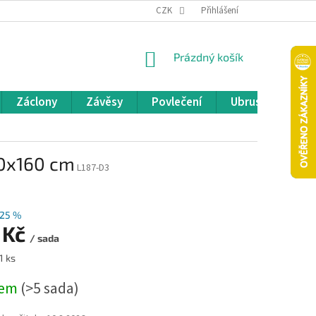
REKLAMACE A VRÁCENÍ ZBOŽÍ
CZK
OBCHODNÍ PODMÍNKY
Přihlášení
POD
NÁKUPNÍ
Prázdný košík
KOŠÍK
Záclony
Závěsy
Povlečení
Ubrusy
Pře
00x160 cm
L187-D3
25 %
 Kč
/ sada
1 ks
dem
(>5 sada)