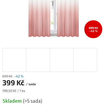
699 Kč
–42 %
699 Kč
–42 %
399 Kč
/ sada
Měrná
199,50 Kč / 1 ks
cena:
Skladem
(>5 sada)