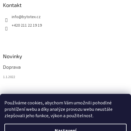
Kontakt
info
@
bytotex.cz
+420 211 22 19 19
Novinky
Doprava
1.1.2022
Nákupní košík
Používáme cookies, abychom Vám umožnili pohodlné
prohlížení webu a díky analýze provozu webu neustále
0
KS /
0 KČ
zlepšovali jeho funkce, výkon a použitelnost.
Nastavení