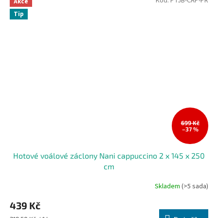
Kód:
PTJB-CAP-PR
Akce
Tip
699 Kč
–37 %
Hotové voálové záclony Nani cappuccino 2 x 145 x 250
cm
Skladem
(>5 sada)
439 Kč