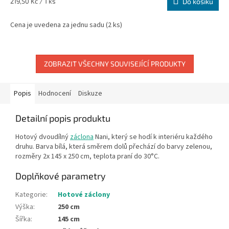
Měrná
219,50 Kč / 1 ks
Do košíku
cena:
Cena je uvedena za jednu sadu (2 ks)
ZOBRAZIT VŠECHNY SOUVISEJÍCÍ PRODUKTY
Popis
Hodnocení
Diskuze
Detailní popis produktu
Hotový dvoudílný
záclona
Nani, který se hodí k interiéru každého
druhu. Barva bílá, která směrem dolů přechází do barvy zelenou,
rozměry 2x 145 x 250 cm, teplota praní do 30°C.
Doplňkové parametry
Kategorie
:
Hotové záclony
Výška
:
250 cm
Šířka
:
145 cm