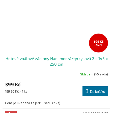
699 Kč
–42 %
Hotové voálové záclony Nani modrá/tyrkysová 2 x 145 x
250 cm
Skladem
(>5 sada)
Průměrné
hodnocení
399 Kč
produktu
je
Měrná
199,50 Kč / 1 ks
Do košíku
5,0
cena:
z
Cena je uvedena za jednu sadu (2 ks)
5
hvězdiček.