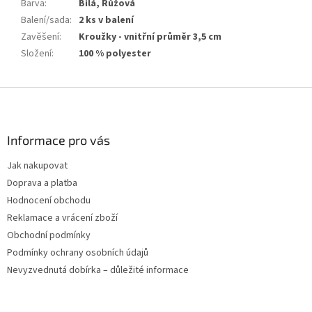
Barva
:
Bílá, Růžová
Balení/sada
:
2 ks v balení
Zavěšení
:
Kroužky - vnitřní průměr 3,5 cm
Složení
:
100 % polyester
Z
á
p
a
Informace pro vás
t
Jak nakupovat
í
Doprava a platba
Hodnocení obchodu
Reklamace a vrácení zboží
Obchodní podmínky
Podmínky ochrany osobních údajů
Nevyzvednutá dobírka – důležité informace