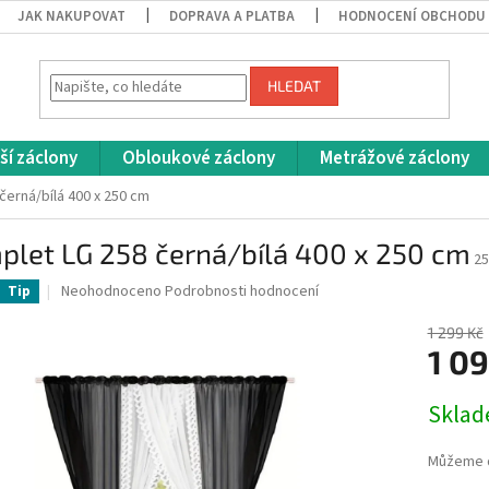
JAK NAKUPOVAT
DOPRAVA A PLATBA
HODNOCENÍ OBCHODU
HLEDAT
ší záclony
Obloukové záclony
Metrážové záclony
černá/bílá 400 x 250 cm
plet LG 258 černá/bílá 400 x 250 cm
25
Průměrné
Neohodnoceno
Podrobnosti hodnocení
Tip
hodnocení
produktu
1 299 Kč
je
1 0
0,0
z
Měrná
Skla
5
cena:
hvězdiček.
Můžeme d