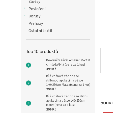
n
Závěsy
e
Povlečení
l
Ubrusy
Přehozy
Ostatní textil
Top 10 produktů
Dekorační závěs Amálie 145x250
cm-šedá/bílá (cena za 1 kus)
399 Kč
Bílá voálová záclona se
stříbrnou aplikací na pásce
140x250cm Matea(cena za 1 kus)
299 Kč
Bílá voálová záclona se zlatou
aplikací na pásce 140x250cm
Souvi
Matea(cena za 1 kus)
299 Kč