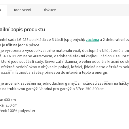
..
místě....
místě....
s
Hodnocení
Diskuze
ailní popis produktu
ntní sada LG 258 se skládá ze 3 částí (spojených):
záclona
a 2 dekorativní z
 je ušit na jedné pásce.
 je vyrobena z vysoce kvalitního materiálu voál, dostupná v bílé, černé a 
ě, 400x160cm nebo 400x250cm, ozdobená efektní krajkou. Záclonu lze upra
 které jsou součástí sady. Univerzální tkanina je velmi odolná a krásně se sk
 efektně ozdobí okno v obývacím pokoji, ložnici, jídelně nebo dětském pokoj
rozzáří místnost a závěsy přinesou do interiéru teplo a energii.
 je určena k zavěšení na jednoduchou garnýž s možností zavěšení na háčk
o na trubkovou garnýž. Vhodná pro garnýž o šířce 250-300 cm.
ka: 400 cm
ška: 250 cm
ožení: 100% polyester