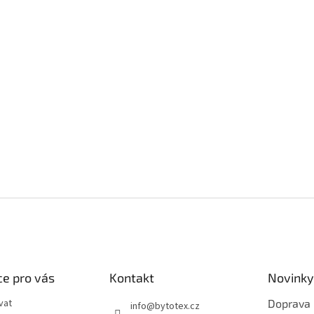
e pro vás
Kontakt
Novinky
vat
Doprava
info
@
bytotex.cz