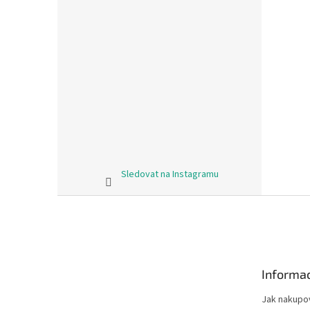
Sledovat na Instagramu
Z
á
p
a
t
Informac
í
Jak nakupo