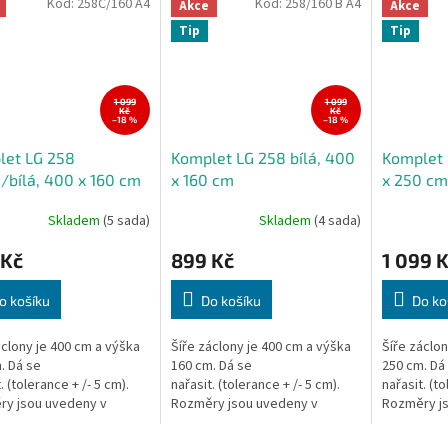
Kód:
258C/160 A4
Kód:
258/160 B A4
Akce
Akce
Tip
Tip
1 099
1 099
Kč
Kč
–18 %
–18 %
let LG 258
Komplet LG 258 bílá, 400
Komplet 
/bílá, 400 x 160 cm
x 160 cm
x 250 cm
Skladem
(5 sada)
Skladem
(4 sada)
 Kč
899 Kč
1 099 
o košíku
Do košíku
Do ko
áclony je 400 cm a výška
Šíře záclony je 400 cm a výška
Šíře záclon
. Dá se
160 cm. Dá se
250 cm. Dá
. (tolerance + /- 5 cm).
nařasit. (tolerance + /- 5 cm).
nařasit. (to
ry jsou uvedeny v
Rozměry jsou uvedeny v
Rozměry j
seném stavu, výška
nenařaseném stavu, výška
nenařasen
y je měřena v nejdelším
záclony je měřena v nejdelším
záclony je