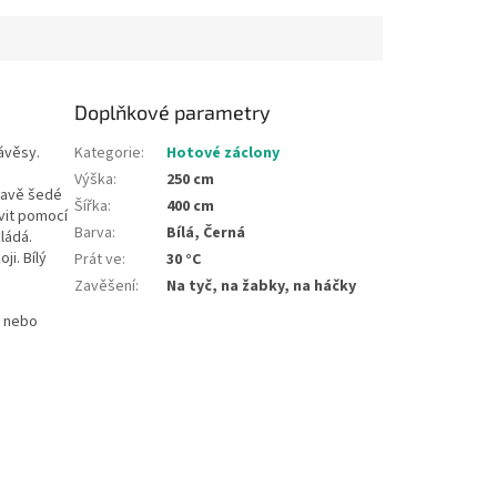
místě....
Doplňkové parametry
ávěsy.
Kategorie
:
Hotové záclony
Výška
:
250 cm
tmavě šedé
Šířka
:
400 cm
vit pomocí
Barva
:
Bílá, Černá
ládá.
i. Bílý
Prát ve
:
30 °C
Zavěšení
:
Na tyč, na žabky, na háčky
y nebo