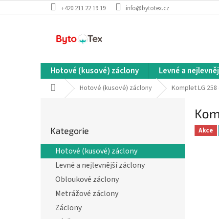
Přejít
+420 211 22 19 19
info@bytotex.cz
na
obsah
Hotové (kusové) záclony
Levné a nejlevněj
Domů
Hotové (kusové) záclony
Komplet LG 258 
P
Kom
o
Přeskočit
s
Kategorie
kategorie
Akce
t
r
Hotové (kusové) záclony
a
Levné a nejlevnější záclony
n
n
Obloukové záclony
í
Metrážové záclony
p
Záclony
a