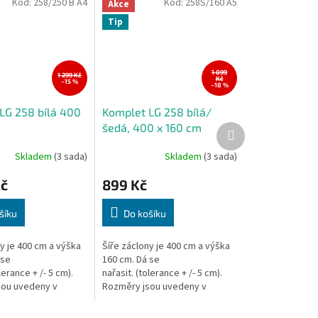
Kód:
258/250 B A4
Kód:
258S/160 A5
Akce
Tip
1 099
1 299 Kč
Kč
–15 %
–18 %
LG 258 bílá 400
Komplet LG 258 bílá/
šedá, 400 x 160 cm
Další
produkt
Skladem
(3 sada)
Skladem
(3 sada)
Kč
899 Kč
šíku
Do košíku
y je 400 cm a výška
Šíře záclony je 400 cm a výška
 se
160 cm. Dá se
lerance + /- 5 cm).
nařasit. (tolerance + /- 5 cm).
sou uvedeny v
Rozměry jsou uvedeny v
ém stavu, výška
nenařaseném stavu, výška
 měřena v nejdelším
záclony je měřena v nejdelším