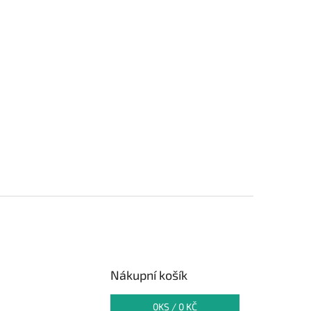
Nákupní košík
0
KS /
0 KČ