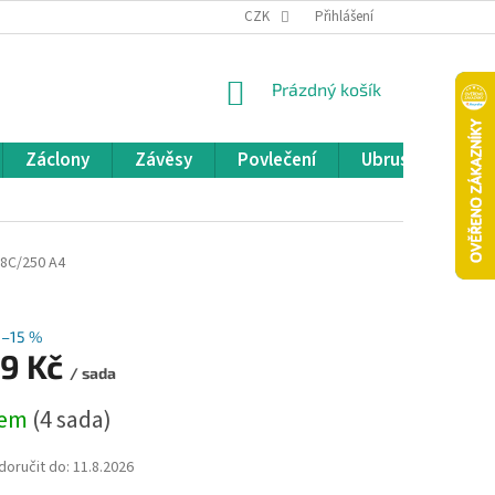
REKLAMACE A VRÁCENÍ ZBOŽÍ
CZK
OBCHODNÍ PODMÍNKY
Přihlášení
POD
NÁKUPNÍ
Prázdný košík
KOŠÍK
Záclony
Závěsy
Povlečení
Ubrusy
Pře
8C/250 A4
–15 %
99 Kč
/ sada
dem
(4 sada)
oručit do:
11.8.2026