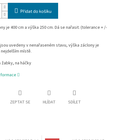
Přidat do košíku
ony je 400 cm a výška 250 cm.
Dá se nařasit. (tolerance + /-
jsou uvedeny v nenařaseném stavu, výška záclony je
 nejdelším místě.
a žabky, na háčky
informace
ZEPTAT SE
HLÍDAT
SDÍLET