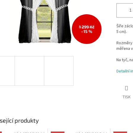
Šíře zácl
1 299 Kč
–15 %
5 cm).
Rozměry 
měřena v
Na tyč, n
Detailní 
TISK
sející produkty