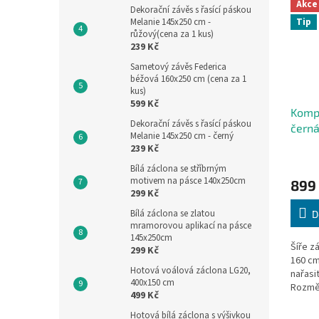
Akce
Dekorační závěs s řasící páskou
Tip
Melanie 145x250 cm -
růžový(cena za 1 kus)
239 Kč
Sametový závěs Federica
béžová 160x250 cm (cena za 1
kus)
599 Kč
Komp
Dekorační závěs s řasící páskou
černá
Melanie 145x250 cm - černý
239 Kč
Bílá záclona se stříbrným
motivem na pásce 140x250cm
899
299 Kč
Bílá záclona se zlatou
D
mramorovou aplikací na pásce
145x250cm
Šíře z
299 Kč
160 cm
Hotová voálová záclona LG20,
nařasit
400x150 cm
Rozmě
499 Kč
nenařa
záclon
Hotová bílá záclona s výšivkou