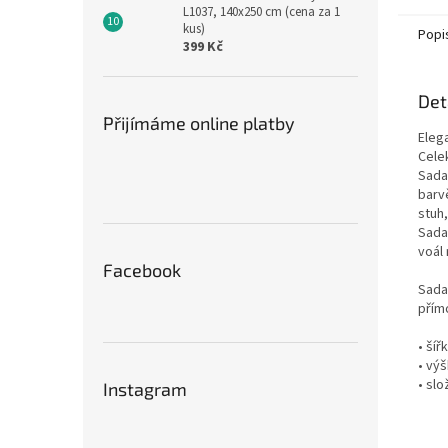
L1037, 140x250 cm (cena za 1
místě..
kus)
Popi
399 Kč
Det
Přijímáme online platby
Elega
Celek
Sada
barv
stuh,
Sada
voál 
Facebook
Sada
přím
• šíř
• vý
• sl
Instagram