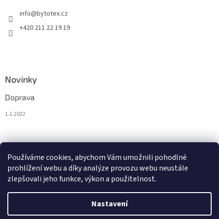
info
@
bytotex.cz
+420 211 22 19 19
Novinky
Doprava
1.1.2022
Nákupní košík
Používáme cookies, abychom Vám umožnili pohodlné
prohlížení webu a díky analýze provozu webu neustále
0
KS /
0 KČ
zlepšovali jeho funkce, výkon a použitelnost.
Nastavení
Vytvořil Shoptet