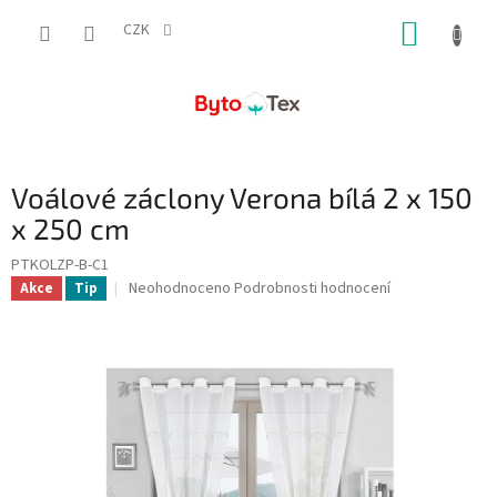
Přejít
NÁKUP
na
CZK
obsah
KOŠÍK
Voálové záclony Verona bílá 2 x 150
x 250 cm
PTKOLZP-B-C1
Průměrné
Neohodnoceno
Podrobnosti hodnocení
Akce
Tip
hodnocení
produktu
je
0,0
z
5
hvězdiček.