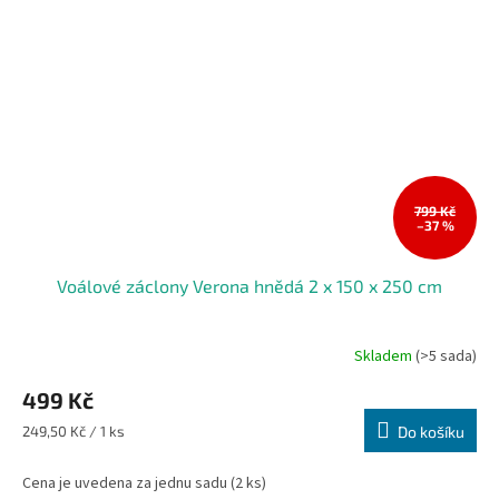
799 Kč
–37 %
Voálové záclony Verona hnědá 2 x 150 x 250 cm
Skladem
(>5 sada)
499 Kč
Měrná
249,50 Kč / 1 ks
Do košíku
cena:
Cena je uvedena za jednu sadu (2 ks)