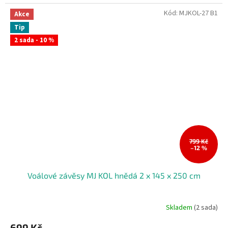
Kód:
MJKOL-27 B1
Akce
Tip
2 sada - 10 %
799 Kč
–12 %
Voálové závěsy MJ KOL hnědá 2 x 145 x 250 cm
Skladem
(2 sada)
699 Kč