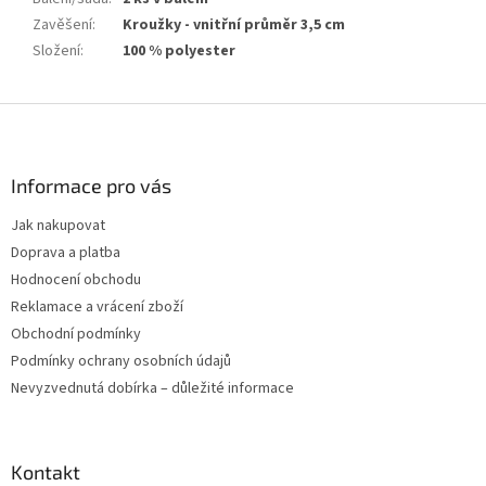
Zavěšení
:
Kroužky - vnitřní průměr 3,5 cm
Složení
:
100 % polyester
Z
á
p
a
Informace pro vás
t
Jak nakupovat
í
Doprava a platba
Hodnocení obchodu
Reklamace a vrácení zboží
Obchodní podmínky
Podmínky ochrany osobních údajů
Nevyzvednutá dobírka – důležité informace
Kontakt