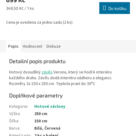
Měrná
349,50 Kč / 1 ks
Do košíku
cena:
Cena je uvedena za jednu sadu (2 ks)
Popis
Hodnocení
Diskuze
Detailní popis produktu
Hotový dvoudílný
závěs
Verona, který se hodí k interiéru
každého druhu. Závěs dodá interiéru nádheru a eleganci.
Rozměry 2x 150 x 250 cm. Teplota praní do 30°C
Doplňkové parametry
Kategorie
:
Hotové záclony
Výška
:
250 cm
Šířka
:
150 cm
Barva
:
Bílá, Červená
Balení/sada
:
2 ks v balení