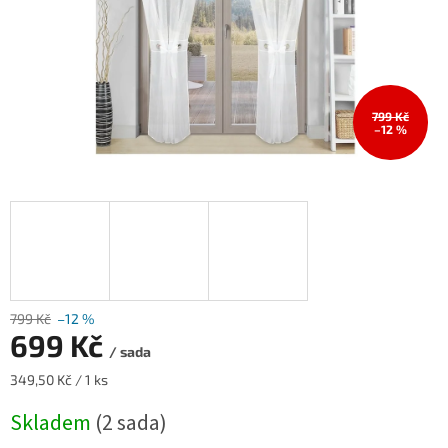
799 Kč
–12 %
799 Kč
–12 %
699 Kč
/ sada
Měrná
349,50 Kč / 1 ks
cena:
Skladem
(2 sada)