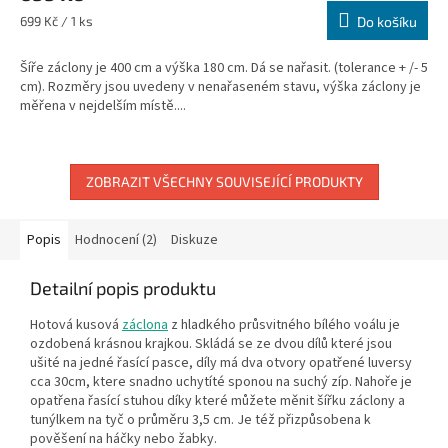
Měrná
699 Kč / 1 ks
Do košíku
cena:
Šíře záclony je 400 cm a výška 180 cm. Dá se nařasit. (tolerance + /- 5
cm). Rozměry jsou uvedeny v nenařaseném stavu, výška záclony je
měřena v nejdelším místě....
ZOBRAZIT VŠECHNY SOUVISEJÍCÍ PRODUKTY
Popis
Hodnocení (2)
Diskuze
Detailní popis produktu
Hotová kusová
záclona
z hladkého průsvitného bílého voálu je
ozdobená krásnou krajkou
. Skládá se ze dvou dílů které jsou
ušité na jedné řasící pasce, díly má dva otvory opatřené luversy
cca 30cm, ktere snadno uchytíté sponou na suchý zíp. Nahoře je
opatřena řasící stuhou díky které můžete měnit šířku záclony a
tunýlkem na tyč o průměru 3,5 cm. Je též přizpůsobena k
pověšení na háčky nebo žabky.