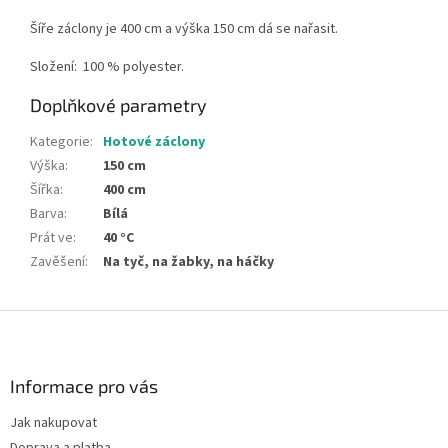
Šíře záclony je 400 cm a výška 150 cm dá se nařasit.
Složení:
100 % polyester.
Doplňkové parametry
Kategorie
:
Hotové záclony
Výška
:
150 cm
Šířka
:
400 cm
Barva
:
Bílá
Prát ve
:
40 °C
Zavěšení
:
Na tyč, na žabky, na háčky
Z
á
p
a
Informace pro vás
t
Jak nakupovat
í