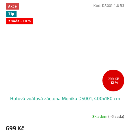
hvězdiček.
Kód:
DS001-1.8 B3
Akce
Tip
2 sada - 10 %
799 Kč
–12 %
Hotová voálová záclona Monika DS001, 400x180 cm
Skladem
(>5 sada)
699 Kč