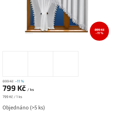
899 Kč
–11 %
899 Kč
–11 %
799 Kč
/ ks
Měrná
799 Kč / 1 ks
cena:
Objednáno
(>5 ks)