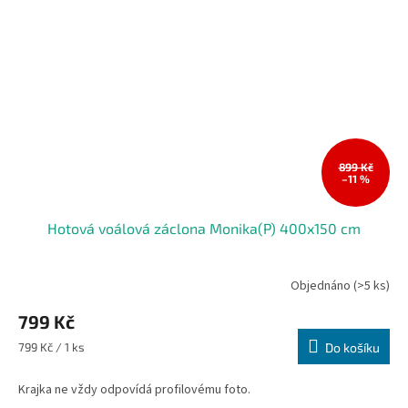
899 Kč
–11 %
Hotová voálová záclona Monika(P) 400x150 cm
Objednáno
(>5 ks)
Průměrné
hodnocení
799 Kč
produktu
je
Měrná
799 Kč / 1 ks
Do košíku
5,0
cena:
z
Krajka ne vždy odpovídá profilovému foto.
5