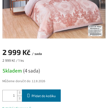
2 999 Kč
/ sada
Měrná
2 999 Kč / 1 ks
cena:
Skladem
(4 sada)
Můžeme doručit do:
12.8.2026
Přidat do košíku