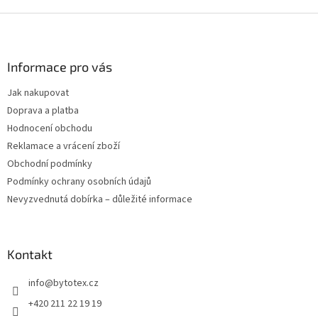
Z
á
p
a
Informace pro vás
t
Jak nakupovat
í
Doprava a platba
Hodnocení obchodu
Reklamace a vrácení zboží
Obchodní podmínky
Podmínky ochrany osobních údajů
Nevyzvednutá dobírka – důležité informace
Kontakt
info
@
bytotex.cz
+420 211 22 19 19