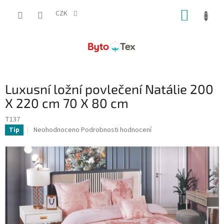
Přejít
NÁKUP
na
CZK
obsah
KOŠÍK
Luxusní ložní povlečení Natálie 200
X 220 cm 70 X 80 cm
T137
Průměrné
Neohodnoceno
Podrobnosti hodnocení
Tip
hodnocení
produktu
je
0,0
z
5
hvězdiček.