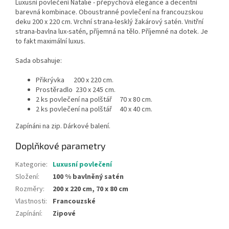
Luxusní povlečení Natalie - přepychová elegance a decentní
barevná kombinace. Oboustranné povlečení na francouzskou
deku 200 x 220 cm. Vrchní strana-lesklý žakárový satén. Vnitřní
strana-bavlna lux-satén, příjemná na tělo. Příjemné na dotek. Je
to fakt maximální luxus.
Sada obsahuje:
Přikrývka 200 x 220 cm.
Prostěradlo 230 x 245 cm.
2 ks povlečení na polštář 70 x 80 cm.
2 ks povlečení na polštář 40 x 40 cm.
Zapínáni na zip. Dárkové balení.
Doplňkové parametry
Kategorie
:
Luxusní povlečení
Složení
:
100 % bavlněný satén
Rozměry
:
200 x 220 cm, 70 x 80 cm
Vlastnosti
:
Francouzské
Zapínání
:
Zipové