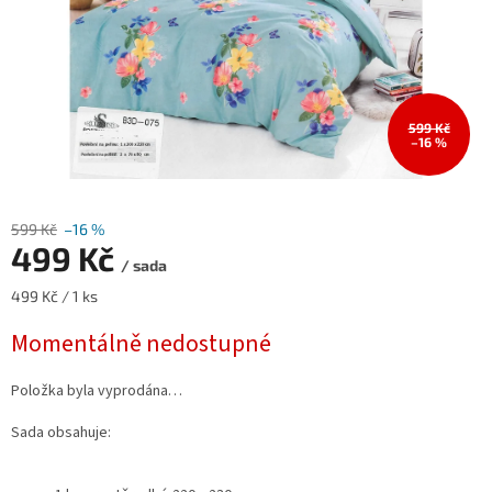
599 Kč
–16 %
599 Kč
–16 %
499 Kč
/ sada
Měrná
499 Kč / 1 ks
cena:
Momentálně nedostupné
Položka byla vyprodána…
Sada obsahuje: