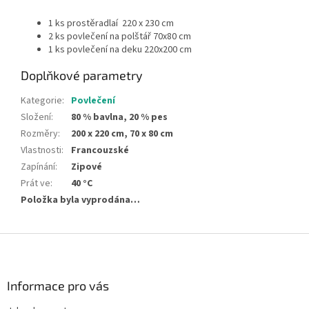
1 ks prostěradlaí 220 x 230 cm
2 ks povlečení na polštář 70x80 cm
1 ks povlečení na deku 220x200 cm
Doplňkové parametry
Kategorie
:
Povlečení
Složení
:
80 % bavlna, 20 % pes
Rozměry
:
200 x 220 cm, 70 x 80 cm
Vlastnosti
:
Francouzské
Zapínání
:
Zipové
Prát ve
:
40 °C
Položka byla vyprodána…
Z
á
p
a
Informace pro vás
t