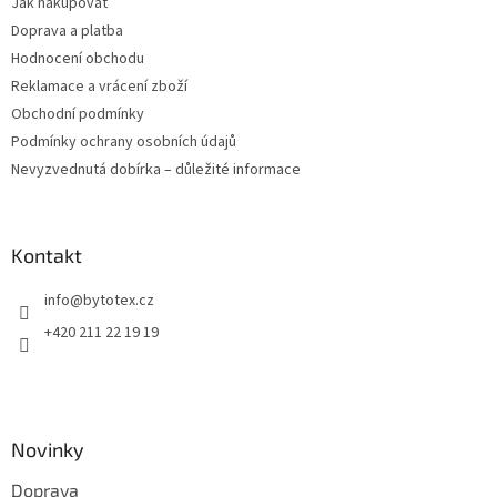
Jak nakupovat
í
Doprava a platba
Hodnocení obchodu
Reklamace a vrácení zboží
Obchodní podmínky
Podmínky ochrany osobních údajů
Nevyzvednutá dobírka – důležité informace
Kontakt
info
@
bytotex.cz
+420 211 22 19 19
Novinky
Doprava