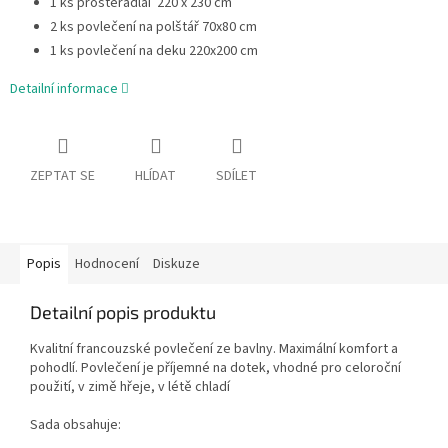
1 ks prostěradlaí 220 x 230 cm
2 ks povlečení na polštář 70x80 cm
1 ks povlečení na deku 220x200 cm
Detailní informace
ZEPTAT SE
HLÍDAT
SDÍLET
Popis
Hodnocení
Diskuze
Detailní popis produktu
Kvalitní francouzské povlečení ze bavlny. Maximální komfort a
pohodlí. Povlečení je příjemné na dotek, vhodné pro celoroční
použití, v zimě hřeje, v létě chladí
Sada obsahuje: