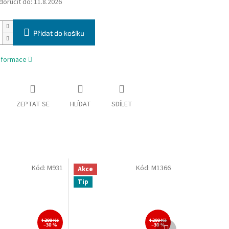
oručit do:
11.8.2026
Přidat do košíku
informace
ZEPTAT SE
HLÍDAT
SDÍLET
Kód:
M931
Kód:
M1366
Akce
Tip
1 299 Kč
1 299 Kč
Další
–30 %
–30 %