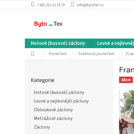
Přejít
+420 211 22 19 19
info@bytotex.cz
na
obsah
Hotové (kusové) záclony
Levné a nejlevněj
Domů
Povlečení
Saténové povlečení
Fran
P
Fra
o
Přeskočit
s
Kategorie
kategorie
Akce
t
r
Hotové (kusové) záclony
a
Levné a nejlevnější záclony
n
n
Obloukové záclony
í
Metrážové záclony
p
Záclony
a