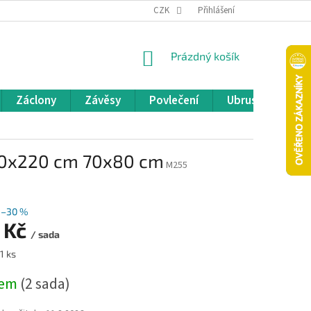
REKLAMACE A VRÁCENÍ ZBOŽÍ
CZK
OBCHODNÍ PODMÍNKY
Přihlášení
POD
NÁKUPNÍ
Prázdný košík
KOŠÍK
Záclony
Závěsy
Povlečení
Ubrusy
Pře
200x220 cm 70x80 cm
M255
–30 %
 Kč
/ sada
1 ks
dem
(2 sada)