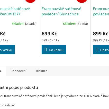
couzské saténové
Francouzské saténové
Francouz
čení M 1277
povlečení Slunečnice
povlečení
220 cm 70x80 cm
200x220 cm 70x80 cm
200x220
Skladem
(2 sada)
Skladem
(2 sada)
 Kč
899 Kč
899 Kč
Měrná
Měrná
/ 1 ks
899 Kč / 1 ks
899 Kč / 1 
cena:
cena:
o košíku
Do košíku
Do ko
s
Hodnocení
Diskuze
ailní popis produktu
sní francouzské saténové povlečení Elena je vyrobeno ze 100% hladké bavl
 obsahuje: