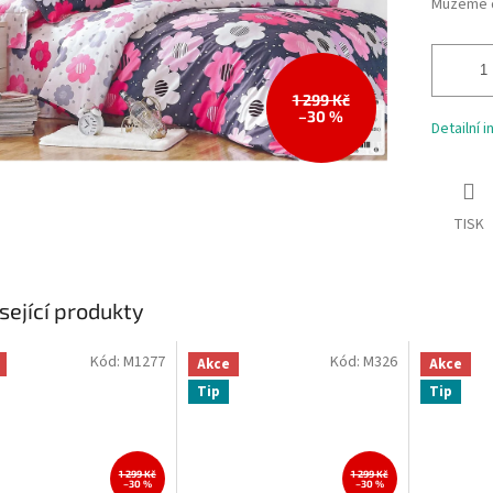
Můžeme d
1 299 Kč
–30 %
Detailní 
TISK
sející produkty
Kód:
M1277
Kód:
M326
Akce
Akce
Tip
Tip
1 299 Kč
1 299 Kč
–30 %
–30 %