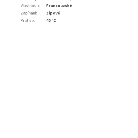
Vlastnosti
:
Francouzské
Zapínání
:
Zipové
Prát ve
:
40 °C