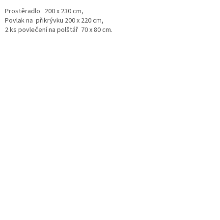
Prostěradlo 200 x 230 cm,
Povlak na přikrývku 200 x 220 cm,
2 ks povlečení na polštář 70 x 80 cm.