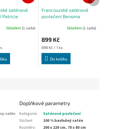
produkt
ské saténové
Francouzské saténové
 Patricie
povlečení Benoma
 cm 70x80 cm
200x220 cm 70x80 cm
Skladem
(1 sada)
Skladem
(1 sada)
899 Kč
Měrná
ks
899 Kč / 1 ks
cena:
šíku
Do košíku
Doplňkové parametry
ny-satén.
Kategorie
:
Saténové povlečení
Složení
:
100 % bavlněný satén
Rozměry
:
200 x 220 cm, 70 x 80 cm