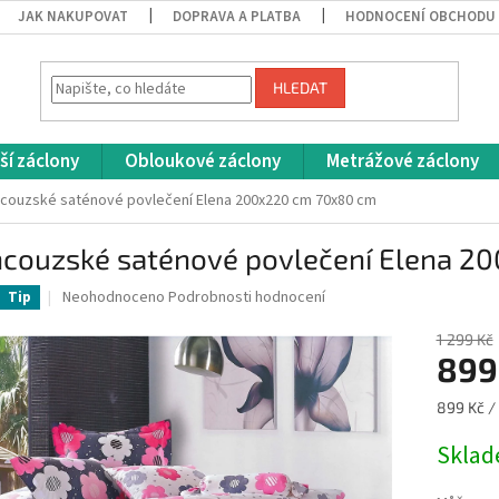
JAK NAKUPOVAT
DOPRAVA A PLATBA
HODNOCENÍ OBCHODU
HLEDAT
ší záclony
Obloukové záclony
Metrážové záclony
couzské saténové povlečení Elena 200x220 cm 70x80 cm
ncouzské saténové povlečení Elena 
Průměrné
Neohodnoceno
Podrobnosti hodnocení
Tip
hodnocení
produktu
1 299 Kč
je
899
0,0
z
Měrná
899 Kč / 
5
cena:
hvězdiček.
Skla