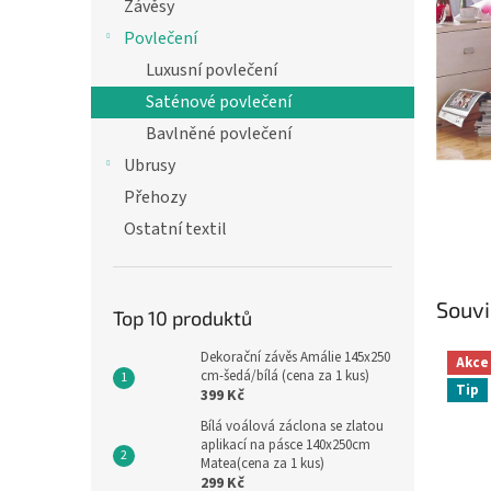
n
Závěsy
e
Povlečení
l
Luxusní povlečení
Saténové povlečení
Bavlněné povlečení
Ubrusy
Přehozy
Ostatní textil
Souvi
Top 10 produktů
Dekorační závěs Amálie 145x250
Akce
cm-šedá/bílá (cena za 1 kus)
Tip
399 Kč
Bílá voálová záclona se zlatou
aplikací na pásce 140x250cm
Matea(cena za 1 kus)
299 Kč