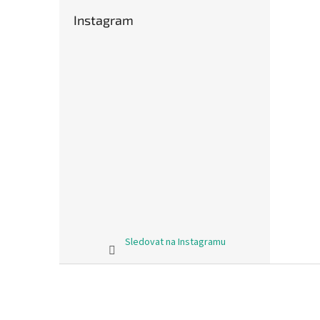
Instagram
Sledovat na Instagramu
Z
á
p
a