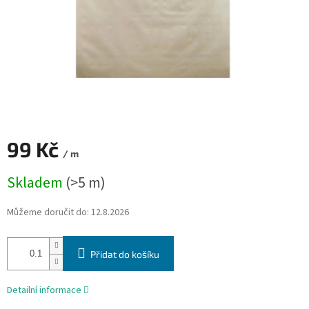
99 Kč
/ m
Měrná
Skladem
(>5 m)
cena:
Můžeme doručit do:
12.8.2026
Přidat do košíku
Detailní informace