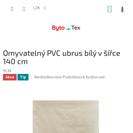
Přejít
NÁKUP
na
CZK
obsah
KOŠÍK
Omyvatelný PVC ubrus bílý v šířce
140 cm
9138
Průměrné
Neohodnoceno
Podrobnosti hodnocení
Akce
Tip
hodnocení
produktu
je
0,0
z
5
hvězdiček.