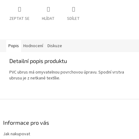
ZEPTAT SE
HLÍDAT
SDÍLET
Popis
Hodnocení
Diskuze
Detailní popis produktu
PVC ubrus má omyvatelnou povrchovou úpravu. Spodní vrstva
ubrusu je z netkané textílie.
Z
á
p
a
Informace pro vás
t
Jak nakupovat
í