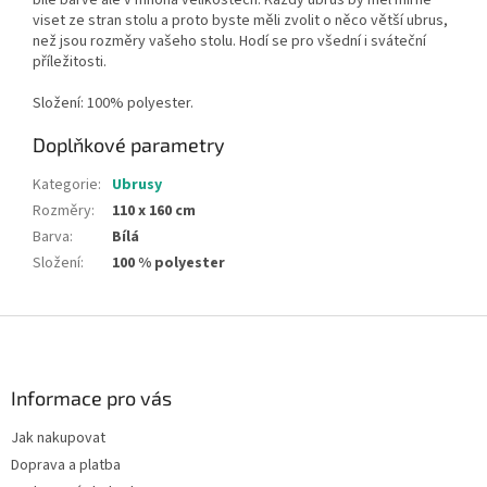
bílé barvě ale v mnoha velikostech. Každý ubrus by měl mírně
viset ze stran stolu a proto byste měli zvolit o něco větší ubrus,
než jsou rozměry vašeho stolu. Hodí se pro všední i sváteční
příležitosti.
Složení: 100% polyester.
Doplňkové parametry
Kategorie
:
Ubrusy
Rozměry
:
110 x 160 cm
Barva
:
Bílá
Složení
:
100 % polyester
Z
á
p
a
Informace pro vás
t
Jak nakupovat
í
Doprava a platba