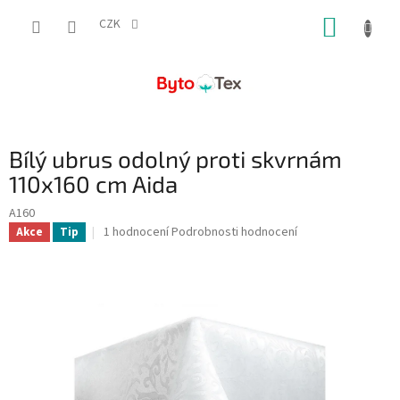
Přejít
NÁKUP
na
CZK
obsah
KOŠÍK
Bílý ubrus odolný proti skvrnám
110x160 cm Aida
A160
Průměrné
1 hodnocení
Podrobnosti hodnocení
Akce
Tip
hodnocení
produktu
je
5,0
z
5
hvězdiček.