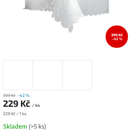
399 Kč
–42 %
399 Kč
–42 %
229 Kč
/ ks
Měrná
229 Kč / 1 ks
cena:
Skladem
(>5 ks)