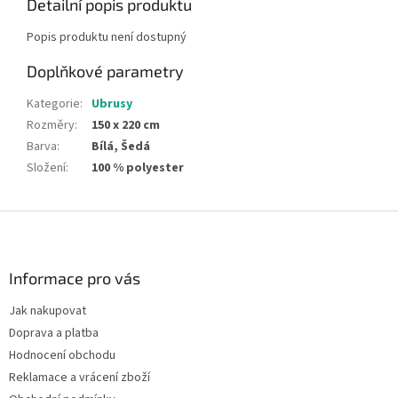
Detailní popis produktu
Popis produktu není dostupný
Doplňkové parametry
Kategorie
:
Ubrusy
Rozměry
:
150 x 220 cm
Barva
:
Bílá, Šedá
Složení
:
100 % polyester
Z
á
p
a
Informace pro vás
t
Jak nakupovat
í
Doprava a platba
Hodnocení obchodu
Reklamace a vrácení zboží