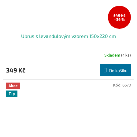
549 Kč
–36 %
Ubrus s levandulovým vzorem 150x220 cm
Skladem
(4 ks)
349 Kč
Do košíku
Kód:
6673
Akce
Tip