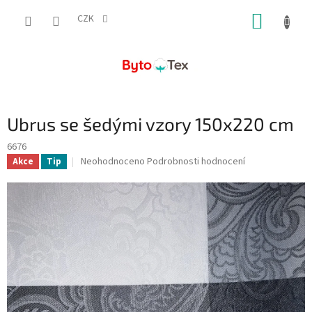
Přejít
NÁKUP
na
CZK
obsah
KOŠÍK
Ubrus se šedými vzory 150x220 cm
6676
Průměrné
Neohodnoceno
Podrobnosti hodnocení
Akce
Tip
hodnocení
produktu
je
0,0
z
5
hvězdiček.