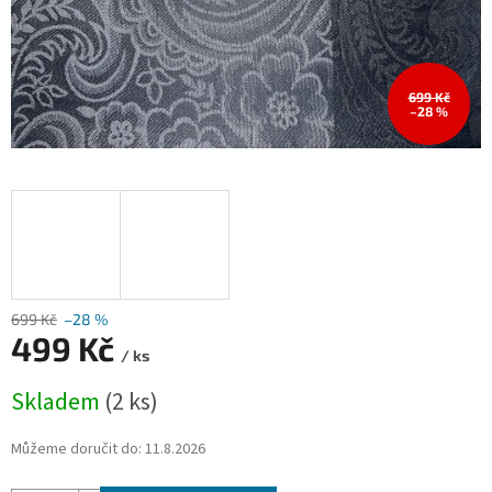
699 Kč
–28 %
699 Kč
–28 %
499 Kč
/ ks
Měrná
Skladem
(2 ks)
cena:
Můžeme doručit do:
11.8.2026