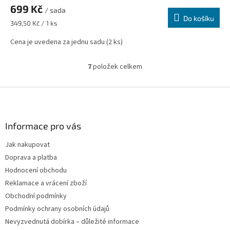
699 Kč
/ sada
Do košíku
Měrná
349,50 Kč / 1 ks
cena:
Cena je uvedena za jednu sadu (2 ks)
7
položek celkem
O
v
l
Z
á
á
d
p
a
a
Informace pro vás
c
t
í
Jak nakupovat
í
p
Doprava a platba
r
v
Hodnocení obchodu
k
Reklamace a vrácení zboží
y
Obchodní podmínky
v
ý
Podmínky ochrany osobních údajů
p
Nevyzvednutá dobírka – důležité informace
i