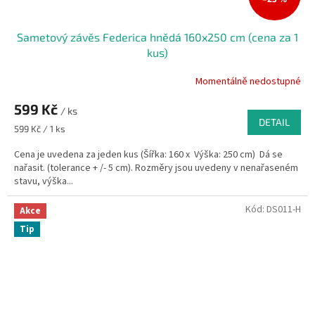
Sametový závěs Federica hnědá 160x250 cm (cena za 1
kus)
Momentálně nedostupné
599 Kč
/ ks
DETAIL
Měrná
599 Kč / 1 ks
cena:
Cena je uvedena za jeden kus (Šířka: 160 x Výška: 250 cm) Dá se
nařasit. (tolerance + /- 5 cm). Rozměry jsou uvedeny v nenařaseném
stavu, výška...
Kód:
DS011-H
Akce
Tip