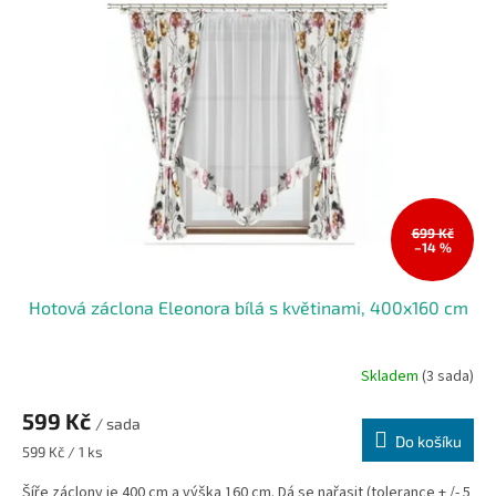
699 Kč
–14 %
Hotová záclona Eleonora bílá s květinami, 400x160 cm
Skladem
(3 sada)
599 Kč
/ sada
Do košíku
Měrná
599 Kč / 1 ks
cena:
Šíře záclony je 400 cm a výška 160 cm. Dá se nařasit (tolerance + /- 5