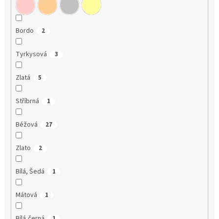
Bordo
2
Tyrkysová
3
Zlatá
5
Stříbrná
1
Béžová
27
Zlato
2
Bílá, Šedá
1
Mátová
1
Bílá,černá
1