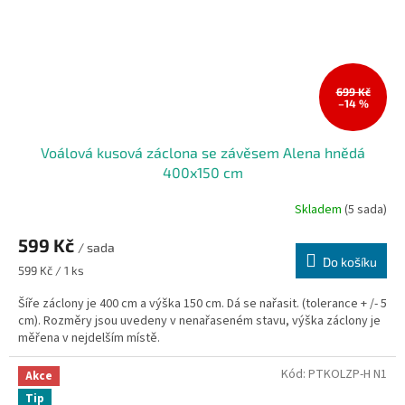
699 Kč
–14 %
Voálová kusová záclona se závěsem Alena hnědá
400x150 cm
Skladem
(5 sada)
Průměrné
hodnocení
599 Kč
produktu
/ sada
je
Do košíku
Měrná
599 Kč / 1 ks
5,0
cena:
z
Šíře záclony je 400 cm a výška 150 cm. Dá se nařasit. (tolerance + /- 5
5
cm). Rozměry jsou uvedeny v nenařaseném stavu, výška záclony je
hvězdiček.
měřena v nejdelším místě.
Kód:
PTKOLZP-H N1
Akce
Tip