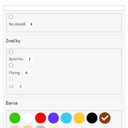
k
t
ů
Na skladě
6
Značky
BytoTex
1
Fliying
6
LiS
0
Barva