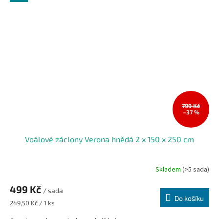
799 Kč
–37 %
Voálové záclony Verona hnědá 2 x 150 x 250 cm
Skladem
(>5 sada)
499 Kč
/ sada
Do košíku
Měrná
249,50 Kč / 1 ks
cena: