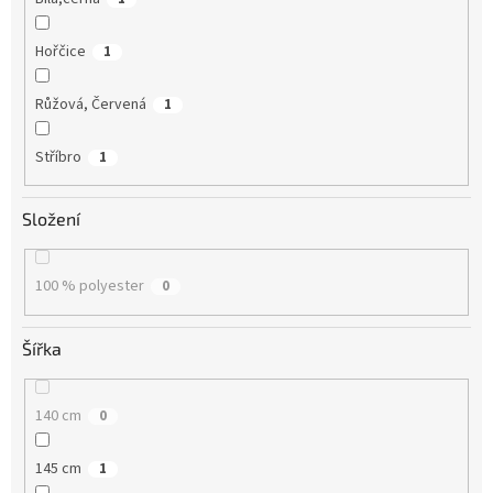
Hořčice
1
Růžová, Červená
1
Stříbro
1
Složení
100 % polyester
0
Šířka
140 cm
0
145 cm
1