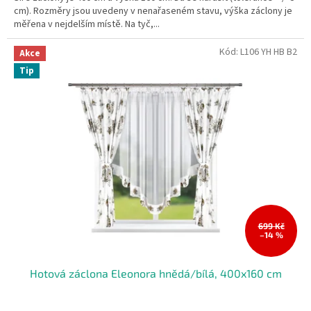
cm). Rozměry jsou uvedeny v nenařaseném stavu, výška záclony je
měřena v nejdelším místě. Na tyč,...
Kód:
L106 YH HB B2
Akce
Tip
699 Kč
–14 %
Hotová záclona Eleonora hnědá/bílá, 400x160 cm