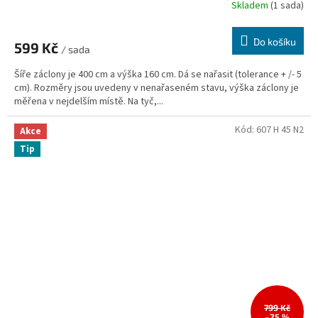
Skladem
(1 sada)
Do košíku
599 Kč
/ sada
Šíře záclony je 400 cm a výška 160 cm. Dá se nařasit (tolerance + /- 5
cm). Rozměry jsou uvedeny v nenařaseném stavu, výška záclony je
měřena v nejdelším místě. Na tyč,...
Kód:
607 H 45 N2
Akce
Tip
799 Kč
–25 %