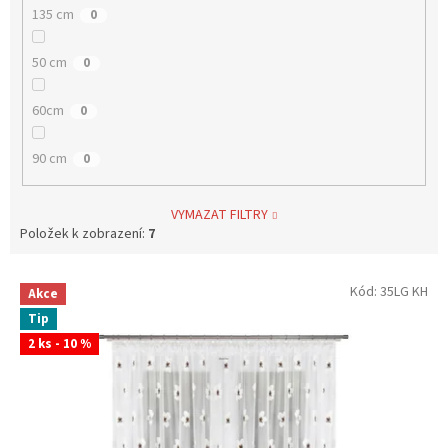
135 cm
0
50 cm
0
60cm
0
90 cm
0
VYMAZAT FILTRY
Položek k zobrazení:
7
V
Kód:
35LG KH
Akce
ý
Tip
p
2 ks - 10 %
i
s
p
r
o