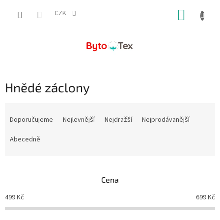
Přejít
NÁKUP
na
CZK
obsah
KOŠÍK
Hnědé záclony
Ř
a
Doporučujeme
Nejlevnější
Nejdražší
Nejprodávanější
z
e
Abecedně
n
í
p
Cena
r
o
499
Kč
699
Kč
d
u