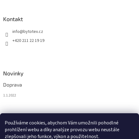
s
u
Kontakt
info
@
bytotex.cz
+420 211 22 19 19
Novinky
Doprava
1.1.2022
Nákupní košík
Používáme cookies, abychom Vám umožnili pohodlné
prohlížení webu a díky analýze provozu webu neustále
0
KS /
0 KČ
zlepšovali jeho funkce, výkon a použitelnost.