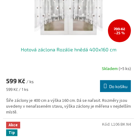
d
u
k
t
ů
799 Kč
–25 %
Hotová záclona Rozálie hnědá 400x160 cm
Skladem
(>5 ks)
599 Kč
/ ks
Do košíku
Měrná
599 Kč / 1 ks
cena:
Šíře záclony je 400 cm a výška 160 cm. Dá se nařasit. Rozměry jsou
uvedeny v nenařaseném stavu, výška záclony je měřena v nejdelším
místě.
Kód:
L106 BK N4
Akce
Tip