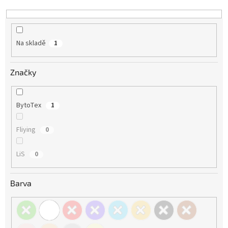
k
t
ů
Na skladě
1
Značky
BytoTex
1
Fliying
0
LiS
0
Barva