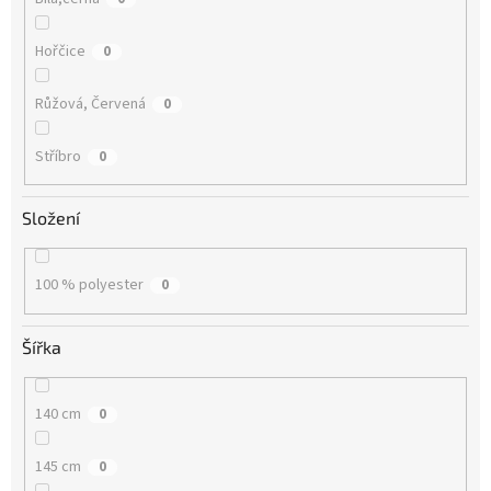
Hořčice
0
Růžová, Červená
0
Stříbro
0
Složení
100 % polyester
0
Šířka
140 cm
0
145 cm
0