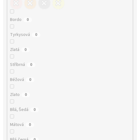
Bordo
0
Tyrkysová
0
Zlatá
0
Stříbrná
0
Béžová
0
Zlato
0
Bílá, Šedá
0
Mátová
0
Bílá,černá
0