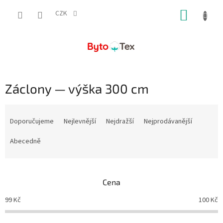
Přejít
NÁKUP
na
CZK
obsah
KOŠÍK
Záclony — výška 300 cm
Ř
a
Doporučujeme
Nejlevnější
Nejdražší
Nejprodávanější
z
e
Abecedně
n
í
p
Cena
r
o
99
Kč
100
Kč
d
u