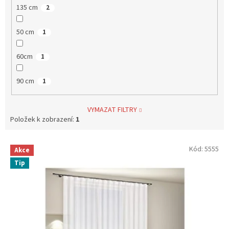
135 cm
2
50 cm
1
60cm
1
90 cm
1
VYMAZAT FILTRY
Položek k zobrazení:
1
V
Kód:
5555
Akce
ý
Tip
p
i
s
p
r
o