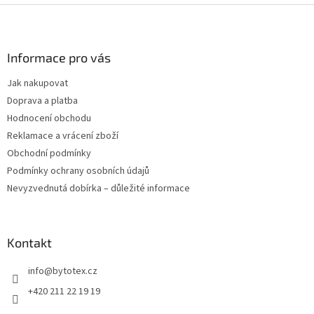
l
Z
á
á
d
p
a
a
Informace pro vás
c
t
í
Jak nakupovat
í
p
Doprava a platba
r
v
Hodnocení obchodu
k
Reklamace a vrácení zboží
y
Obchodní podmínky
v
ý
Podmínky ochrany osobních údajů
p
Nevyzvednutá dobírka – důležité informace
i
s
u
Kontakt
info
@
bytotex.cz
+420 211 22 19 19