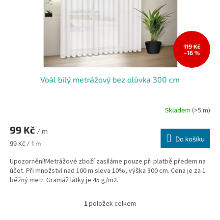
d
u
k
t
ů
119 Kč
–16 %
Voál bílý metrážový bez olůvka 300 cm
Skladem
(>5 m)
Průměrné
hodnocení
99 Kč
produktu
/ m
je
Do košíku
Měrná
99 Kč / 1 m
5,0
cena:
z
Upozornění!Metrážové zboží zasíláme pouze při platbě předem na
5
účet. Při množství nad 100 m sleva 10%, výška 300 cm. Cena je za 1
hvězdiček.
běžný metr. Gramáž látky je 45 g/m2.
1
položek celkem
O
v