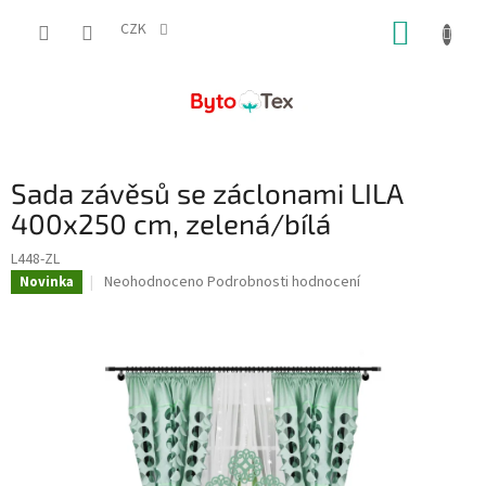
Přejít
NÁKUP
na
CZK
obsah
KOŠÍK
Sada závěsů se záclonami LILA
400x250 cm, zelená/bílá
L448-ZL
Průměrné
Neohodnoceno
Podrobnosti hodnocení
Novinka
hodnocení
produktu
je
0,0
z
5
hvězdiček.