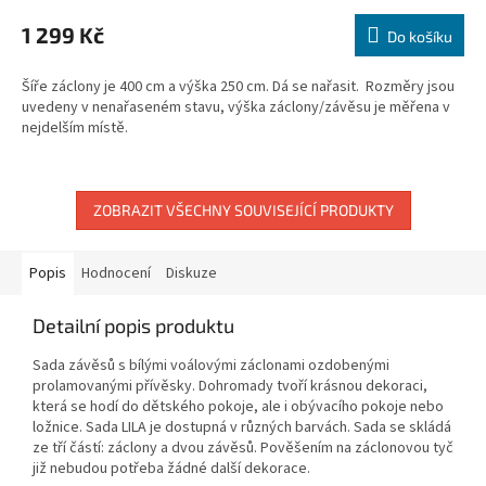
1 299 Kč
Do košíku
Šíře záclony je 400 cm a výška 250 cm. Dá se nařasit. Rozměry jsou
uvedeny v nenařaseném stavu, výška záclony/závěsu je měřena v
nejdelším místě.
ZOBRAZIT VŠECHNY SOUVISEJÍCÍ PRODUKTY
Popis
Hodnocení
Diskuze
Detailní popis produktu
Sada závěsů s bílými voálovými záclonami ozdobenými
prolamovanými přívěsky. Dohromady tvoří krásnou dekoraci,
která se hodí do dětského pokoje, ale i obývacího pokoje nebo
ložnice. Sada LILA je dostupná v různých barvách. Sada se skládá
ze tří částí: záclony a dvou závěsů. Pověšením na záclonovou tyč
již nebudou potřeba žádné další dekorace.