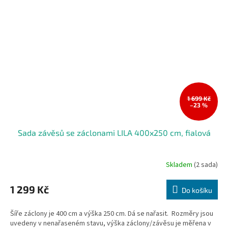
1 699 Kč
–23 %
Sada závěsů se záclonami LILA 400x250 cm, fialová
Skladem
(2 sada)
1 299 Kč
Do košíku
Šíře záclony je 400 cm a výška 250 cm. Dá se nařasit. Rozměry jsou
uvedeny v nenařaseném stavu, výška záclony/závěsu je měřena v