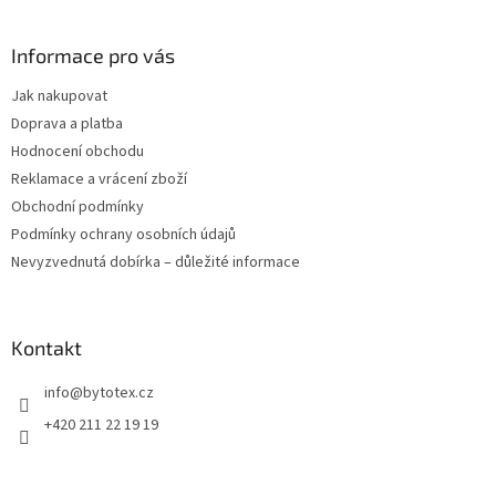
á
p
a
Informace pro vás
t
Jak nakupovat
í
Doprava a platba
Hodnocení obchodu
Reklamace a vrácení zboží
Obchodní podmínky
Podmínky ochrany osobních údajů
Nevyzvednutá dobírka – důležité informace
Kontakt
info
@
bytotex.cz
+420 211 22 19 19