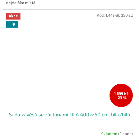
nejdelším místě.
Kód:
L448-BL 250 E2
Akce
Tip
1 699 Kč
–23 %
Sada závěsů se záclonami LILA 400x250 cm, bílá/bílá
Skladem
(3 sada)