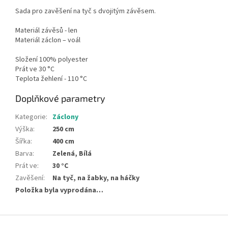
Sada pro zavěšení na tyč s dvojitým závěsem.
Materiál závěsů - len
Materiál záclon – voál
Složení 100% polyester
Prát ve 30 °C
Teplota žehlení - 110 °C
Doplňkové parametry
Kategorie
:
Záclony
Výška
:
250 cm
Šířka
:
400 cm
Barva
:
Zelená, Bílá
Prát ve
:
30 °C
Zavěšení
:
Na tyč, na žabky, na háčky
Položka byla vyprodána…
Z