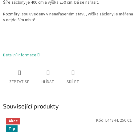
Šíře záclony je 400 cm a výška 250 cm. Dá se nařasit.
Rozměry jsou uvedeny v nenařaseném stavu, výška záclony je měřena
v nejdelším místě.
Detailní informace
ZEPTAT SE
HLÍDAT
SDÍLET
Související produkty
Kód:
L448-FL 250 C1
Akce
Tip