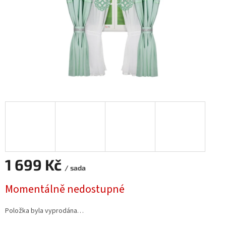
1 699 Kč
/ sada
Měrná
Momentálně nedostupné
cena:
Položka byla vyprodána…