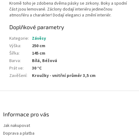
Kromě toho je zdobena dvěma pásky se zirkony. Boky a spodní
část jsou lemované. Záclony dodají interiéru jedinečnou
atmosféru a charakter! Dodají eleganci a změní interiér.
Doplňkové parametry
Kategorie
:
Závěsy
Výška
:
250 cm
Šířka
:
145 cm
Barva
:
Bílá, Béžová
Prát ve
:
30 °C
Zavěšení
:
Kroužky - vnitřní průměr 3,5 cm
Z
á
p
a
Informace pro vás
t
Jak nakupovat
í
Doprava a platba