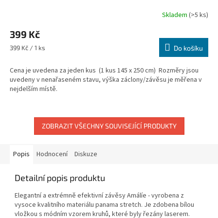
Skladem
(>5 ks)
399 Kč
Měrná
399 Kč / 1 ks
Do košíku
cena:
Cena je uvedena za jeden kus (1 kus 145 x 250 cm) Rozměry jsou
uvedeny v nenařaseném stavu, výška záclony/závěsu je měřena v
nejdelším místě.
ZOBRAZIT VŠECHNY SOUVISEJÍCÍ PRODUKTY
Popis
Hodnocení
Diskuze
Detailní popis produktu
Elegantní a extrémně efektivní závěsy Amálíe - vyrobena z
vysoce kvalitního materiálu panama stretch. Je zdobena bílou
vložkou s módním vzorem kruhů, které byly řezány laserem.