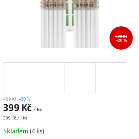
499 Kč
–20 %
499 Kč
–20 %
399 Kč
/ ks
Měrná
399 Kč / 1 ks
cena:
Skladem
(4 ks)