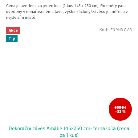
Cena je uvedena za jeden kus (1 kus 145 x 250 cm) Rozměry jsou
uvedeny v nenařaseném stavu, výška záclony/závěsu je měřena v
nejdelším místě.
Kód:
LEN YH3 C A3
Akce
Tip
599 Kč
–33 %
Dekorační závěs Amálie 145x250 cm-černá/bílá (cena
za 1 kus)