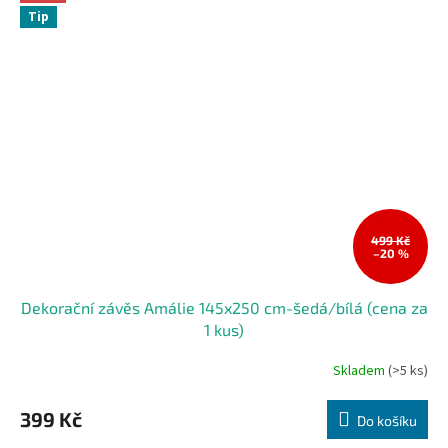
Tip
499 Kč
–20 %
Dekorační závěs Amálie 145x250 cm-šedá/bílá (cena za
1 kus)
Skladem
(>5 ks)
399 Kč
Do košíku