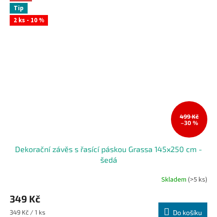
Tip
2 ks - 10 %
499 Kč
–30 %
Dekorační závěs s řasící páskou Grassa 145x250 cm -
šedá
Skladem
(>5 ks)
349 Kč
Měrná
349 Kč / 1 ks
Do košíku