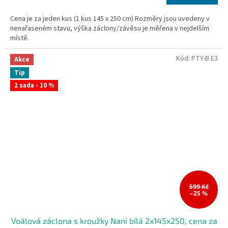
cena:
Cena je za jeden kus (1 kus 145 x 250 cm) Rozměry jsou uvedeny v
nenařaseném stavu, výška záclony/závěsu je měřena v nejdelším
místě.
Kód:
PTY-B E3
Akce
Tip
2 sada - 10 %
599 Kč
–25 %
Voálová záclona s kroužky Nani bílá 2x145x250, cena za