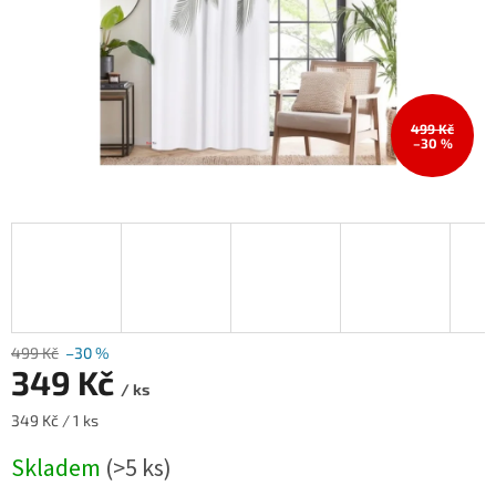
499 Kč
–30 %
499 Kč
–30 %
349 Kč
/ ks
Měrná
349 Kč / 1 ks
cena:
Skladem
(>5 ks)