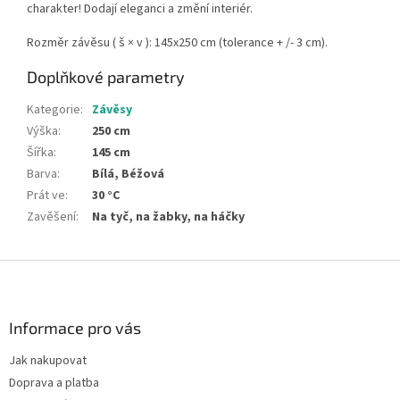
charakter! Dodají eleganci a změní interiér.
Rozměr závěsu ( š × v ): 145x250 cm (tolerance + /- 3 cm).
Doplňkové parametry
Kategorie
:
Závěsy
Výška
:
250 cm
Šířka
:
145 cm
Barva
:
Bílá, Béžová
Prát ve
:
30 °C
Zavěšení
:
Na tyč, na žabky, na háčky
Z
á
p
a
Informace pro vás
t
Jak nakupovat
í
Doprava a platba