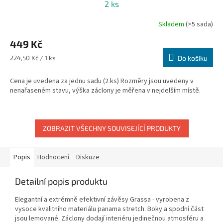
2 ks
Skladem
(>5 sada)
449 Kč
Měrná
224,50 Kč / 1 ks
Do košíku
cena:
Cena je uvedena za jednu sadu (2 ks) Rozměry jsou uvedeny v
nenařaseném stavu, výška záclony je měřena v nejdelším místě.
ZOBRAZIT VŠECHNY SOUVISEJÍCÍ PRODUKTY
Popis
Hodnocení
Diskuze
Detailní popis produktu
Elegantní a extrémně efektivní závěsy Grassa - vyrobena z
vysoce kvalitního materiálu panama stretch. Boky a spodní část
jsou lemované. Záclony dodají interiéru jedinečnou atmosféru a