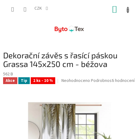
Přejít
NÁKUP
na
CZK
obsah
KOŠÍK
Dekorační závěs s řasící páskou
Grassa 145x250 cm - béžova
562 B
Průměrné
Neohodnoceno
Podrobnosti hodnocení
Akce
Tip
2 ks - 10 %
hodnocení
produktu
je
0,0
z
5
hvězdiček.