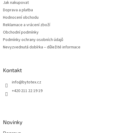
Jak nakupovat
í
Doprava a platba
Hodnocení obchodu
Reklamace a vrácení zboží
Obchodní podmínky
Podmínky ochrany osobních údajů
Nevyzvednutá dobírka – důležité informace
Kontakt
info
@
bytotex.cz
+420 211 22 19 19
Novinky
Doprava