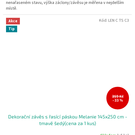
nenařaseném stavu, výška záclony/závěsu je měřena v nejdelším
místě.
Kód:
LEN C TS C3
Akce
Tip
359 Kč
–33 %
Dekorační závěs s řasící páskou Melanie 145x250 cm -
tmavě šedý(cena za 1 kus)