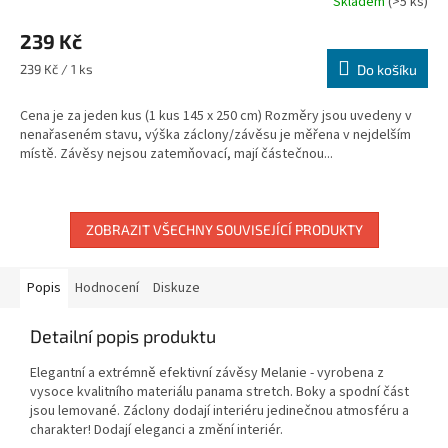
Skladem
(>5 ks)
239 Kč
Měrná
239 Kč / 1 ks
Do košíku
cena:
Cena je za jeden kus (1 kus 145 x 250 cm) Rozměry jsou uvedeny v
nenařaseném stavu, výška záclony/závěsu je měřena v nejdelším
místě. Závěsy nejsou zatemňovací, mají částečnou...
ZOBRAZIT VŠECHNY SOUVISEJÍCÍ PRODUKTY
Popis
Hodnocení
Diskuze
Detailní popis produktu
Elegantní a extrémně efektivní závěsy Melanie - vyrobena z
vysoce kvalitního materiálu panama stretch. Boky a spodní část
jsou lemované. Záclony dodají interiéru jedinečnou atmosféru a
charakter! Dodají eleganci a změní interiér.