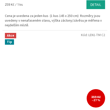
Měrná
259 Kč / 1 ks
DETAIL
cena:
Cena je uvedena za jeden kus (1 kus 145 x 250 cm) Rozměry jsou
uvedeny v nenařaseném stavu, výška záclony/závěsu je měřena v
nejdelším místě.
Kód:
LEN1-TM C2
Akce
Tip
359 Kč
–27 %