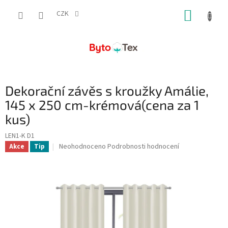
Přejít
NÁKUP
na
CZK
obsah
KOŠÍK
Dekorační závěs s kroužky Amálie,
145 x 250 cm-krémová(cena za 1
kus)
LEN1-K D1
Průměrné
Neohodnoceno
Podrobnosti hodnocení
Akce
Tip
hodnocení
produktu
je
0,0
z
5
hvězdiček.