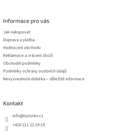
Z
á
p
a
Informace pro vás
t
Jak nakupovat
í
Doprava a platba
Hodnocení obchodu
Reklamace a vrácení zboží
Obchodní podmínky
Podmínky ochrany osobních údajů
Nevyzvednutá dobírka – důležité informace
Kontakt
info
@
bytotex.cz
+420 211 22 19 19