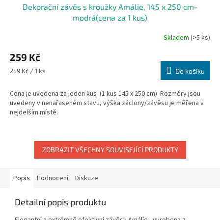
Dekorační závěs s kroužky Amálie, 145 x 250 cm-
modrá(cena za 1 kus)
Skladem
(>5 ks)
259 Kč
Měrná
259 Kč / 1 ks
Do košíku
cena:
Cena je uvedena za jeden kus (1 kus 145 x 250 cm) Rozměry jsou
uvedeny v nenařaseném stavu, výška záclony/závěsu je měřena v
nejdelším místě.
ZOBRAZIT VŠECHNY SOUVISEJÍCÍ PRODUKTY
Popis
Hodnocení
Diskuze
Detailní popis produktu