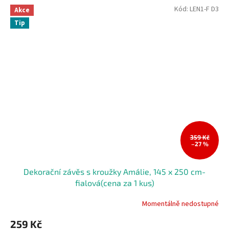
Kód:
LEN1-F D3
Akce
Tip
359 Kč
–27 %
Dekorační závěs s kroužky Amálie, 145 x 250 cm-
fialová(cena za 1 kus)
Momentálně nedostupné
259 Kč