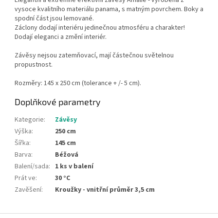
Elegantní a extrémně efektivní závěsy Amálíe - vyrobena z
vysoce kvalitního materiálu panama, s matným povrchem. Boky a
spodní část jsou lemované.
Záclony dodají interiéru jedinečnou atmosféru a charakter!
Dodají eleganci a změní interiér.
Závěsy nejsou zatemňovací, mají částečnou světelnou
propustnost.
Rozměry: 145 x 250 cm (tolerance + /- 5 cm).
Doplňkové parametry
Kategorie
:
Závěsy
Výška
:
250 cm
Šířka
:
145 cm
Barva
:
Béžová
Balení/sada
:
1 ks v balení
Prát ve
:
30 °C
Zavěšení
:
Kroužky - vnitřní průměr 3,5 cm