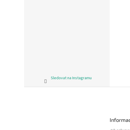
Sledovat na Instagramu
Z
á
p
a
t
Informac
í