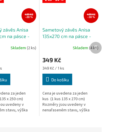
499 Kč
499 Kč
–20 %
–30 %
 závěs Anisa
Sametový závěs Anisa
cm na pásce -
135x270 cm na pásce -
á
růžový
Další
Skladem
(2 ks)
Skladem
(4 ks)
produkt
349 Kč
Měrná
ks
349 Kč / 1 ks
cena:
šíku
Do košíku
edena za jeden
Cena je uvedena za jeden
 135 x 250 cm)
kus (1 kus 135 x 270 cm)
sou uvedeny v
Rozměry jsou uvedeny v
ém stavu, výška
nenařaseném stavu, výška
věsu je měřena v
záclony/závěsu je měřena v
místě.
nejdelším místě.