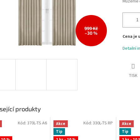
Můžeme d
999 Kč
–30 %
Cena je 
Detailní 
TISK
sející produkty
Kód:
370L-TS A6
Kód:
330L-TS RP
Akce
Akce
Tip
Tip
- 10 %
2 ks - 10 %
2 ks - 10 