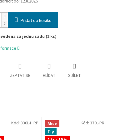
oručit do:
12.8.2026
Přidat do košíku
uvedena za jednu sadu (2 ks)
informace
ZEPTAT SE
HLÍDAT
SDÍLET
Kód:
330L-H RP
Kód:
370L-PR
Akce
Tip
%
2 ks - 10 %