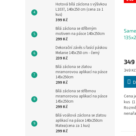
Hotová bílá záclona s výšivkou
L1037, 140x250 cm (cena za 1
kus)
399 Kč
Bílá záclona se stříbrným
Same
motivem na pásce 140x250cm
135x2
299 Kč
šedá
Dekorační závěs s řasící páskou
Melanie 145x250 cm - černý
239 Kč
349
Bílá záclona se zlatou
Měrná
349 Kč 
mramorovou aplikací na pásce
cena:
145x250cm
D
299 Kč
Bílá záclona se stříbrnou
Cena j
mramorovou aplikací na pásce
145x250cm
kus (1
299 Kč
Rozmě
nenařa
Bílá voálová záclona se zlatou
záclon
aplikací na pásce 140x250cm
nejdel
Matea(cena za 1 kus)
299 Kč