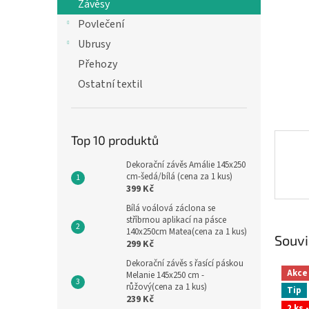
n
Závěsy
e
Povlečení
l
Ubrusy
Přehozy
Ostatní textil
Top 10 produktů
Dekorační závěs Amálie 145x250
cm-šedá/bílá (cena za 1 kus)
399 Kč
Bílá voálová záclona se
stříbrnou aplikací na pásce
140x250cm Matea(cena za 1 kus)
Souvi
299 Kč
Dekorační závěs s řasící páskou
Akce
Melanie 145x250 cm -
růžový(cena za 1 kus)
Tip
239 Kč
2 ks 