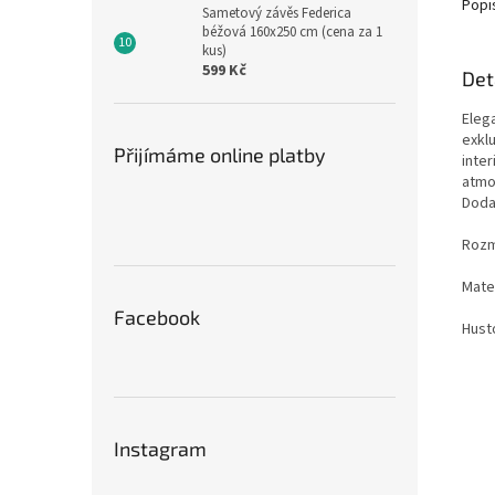
Popi
Sametový závěs Federica
béžová 160x250 cm (cena za 1
kus)
599 Kč
Det
Eleg
exkl
Přijímáme online platby
inte
atmo
Dodaj
Rozmě
Mate
Facebook
Hust
Instagram