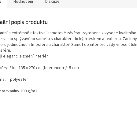
s
Hodnocení
Diskuze
ailní popis produktu
antní a extrémně efektivní sametové závěsy - vyrobena z vysoce kvalitního
uzivního splývavého sametu s charakteristickým leskem a texturou. Záclony
riéru jedinečnou atmosféru a charakter! Samet do interiéru vždy vnese útul
sféru.
í eleganci a změní interiér.
ry: 2 ks- 135 x 270 cm (tolerance + /- 5 cm)
riál: polyester
ota tkaniny 290 g/m2