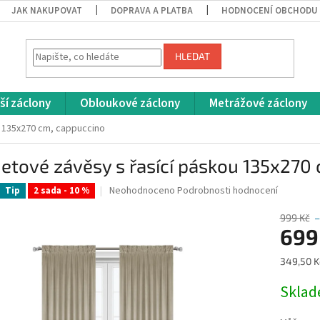
JAK NAKUPOVAT
DOPRAVA A PLATBA
HODNOCENÍ OBCHODU
HLEDAT
ší záclony
Obloukové záclony
Metrážové záclony
 135x270 cm, cappuccino
tové závěsy s řasící páskou 135x270
Průměrné
Neohodnoceno
Podrobnosti hodnocení
Tip
2 sada - 10 %
hodnocení
produktu
999 Kč
–
je
699
0,0
z
Měrná
349,50 Kč
5
cena:
hvězdiček.
Skla