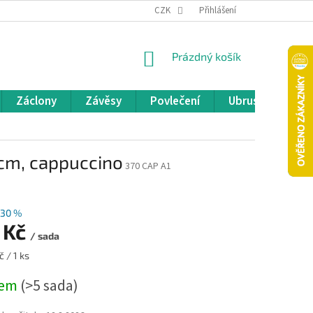
REKLAMACE A VRÁCENÍ ZBOŽÍ
CZK
OBCHODNÍ PODMÍNKY
Přihlášení
POD
NÁKUPNÍ
Prázdný košík
KOŠÍK
Záclony
Závěsy
Povlečení
Ubrusy
Pře
 cm, cappuccino
370 CAP A1
30 %
 Kč
/ sada
 / 1 ks
dem
(>5 sada)