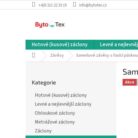
Přejít
+420 211 22 19 19
info@bytotex.cz
na
obsah
Hotové (kusové) záclony
Levné a nejlevněj
Domů
Závěsy
Sametové závěsy s řasící páskou
P
Same
o
Přeskočit
s
Kategorie
kategorie
Akce
t
r
Hotové (kusové) záclony
a
Levné a nejlevnější záclony
n
n
Obloukové záclony
í
Metrážové záclony
p
Záclony
a