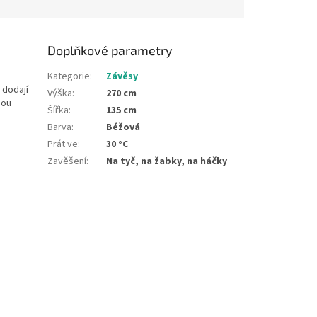
Doplňkové parametry
Kategorie
:
Závěsy
 dodají
Výška
:
270 cm
nou
Šířka
:
135 cm
Barva
:
Béžová
Prát ve
:
30 °C
Zavěšení
:
Na tyč, na žabky, na háčky