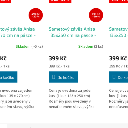
499 Kč
499 Kč
–30 %
–20 %
tový závěs Anisa
Sametový závěs Anisa
Sametový
70 cm na pásce -
135x250 cm na pásce -
135x250 
šedá
hořčicov
Skladem
(>5 ks)
Skladem
(2 ks)
 Kč
399 Kč
399 Kč
Měrná
Měrná
/ 1 ks
399 Kč / 1 ks
399 Kč / 1 
cena:
cena:
o košíku
Do košíku
Do ko
e uvedena za jeden
Cena je uvedena za jeden
Cena je uv
 kus 135 x 270 cm)
kus (1 kus 135 x 250 cm)
kus (1 kus
ry jsou uvedeny v
Rozměry jsou uvedeny v
Rozměry j
seném stavu, výška
nenařaseném stavu, výška
nenařasen
y/závěsu je měřena v
záclony/závěsu je měřena v
záclony/zá
ším místě.
nejdelším místě.
nejdelším 