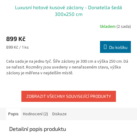
Luxusní hotové kusové záclony - Donatella šedá
300x250 cm
Skladem
(2 sada)
Průměrné
hodnocení
899 Kč
produktu
je
Měrná
899 Kč / 1 ks
Do košíku
5,0
cena:
z
Cela sada je na jednu tyč. Šíře záclony je 300 cm a výška 250 cm. Dá
5
se nařasit. Rozměry jsou uvedeny v nenařaseném stavu, výška
hvězdiček.
záclony je měřena v nejdelším místě.
ZOBRAZIT VŠECHNY SOUVISEJÍCÍ PRODUKTY
Popis
Hodnocení (2)
Diskuze
Detailní popis produktu