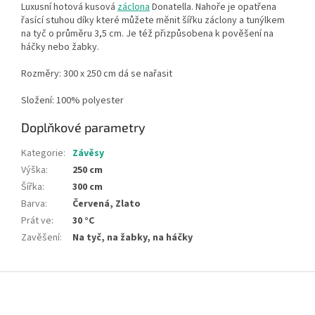
Luxusní hotová kusová
záclona
Donatella. Nahoře je opatřena
řasící stuhou díky které můžete měnit šířku záclony a tunýlkem
na tyč o průměru 3,5 cm. Je též přizpůsobena k pověšení na
háčky nebo žabky.
Rozměry: 300 x 250 cm dá se nařasit
Složení: 100% polyester
Doplňkové parametry
Kategorie
:
Závěsy
Výška
:
250 cm
Šířka
:
300 cm
Barva
:
Červená, Zlato
Prát ve
:
30 °C
Zavěšení
:
Na tyč, na žabky, na háčky
Z
á
p