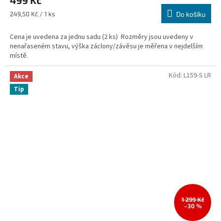
499 Kč
Měrná
249,50 Kč / 1 ks
Do košíku
cena:
Cena je uvedena za jednu sadu (2 ks) Rozměry jsou uvedeny v
nenařaseném stavu, výška záclony/závěsu je měřena v nejdelším
místě.
Kód:
L159-S LR
Akce
Tip
1 299 Kč
–30 %