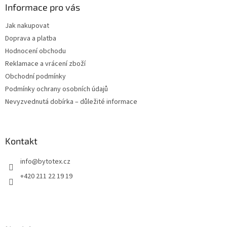
a
Informace pro vás
t
Jak nakupovat
í
Doprava a platba
Hodnocení obchodu
Reklamace a vrácení zboží
Obchodní podmínky
Podmínky ochrany osobních údajů
Nevyzvednutá dobírka – důležité informace
Kontakt
info
@
bytotex.cz
+420 211 22 19 19