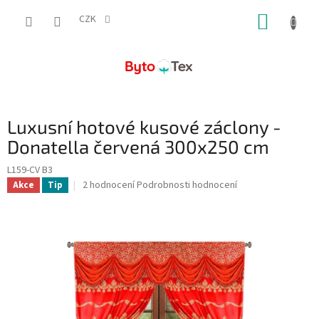
Přejít
NÁKUP
na
CZK
obsah
KOŠÍK
Luxusní hotové kusové záclony -
Donatella červená 300x250 cm
L159-CV B3
Průměrné
2 hodnocení
Podrobnosti hodnocení
Akce
Tip
hodnocení
produktu
je
5,0
z
5
hvězdiček.