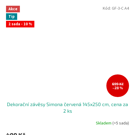
Kód:
GF-3-C A4
Akce
Tip
2 sada - 10 %
699 Kč
–28 %
Dekorační závěsy Simona červená 145x250 cm, cena za
2 ks
Skladem
(>5 sada)