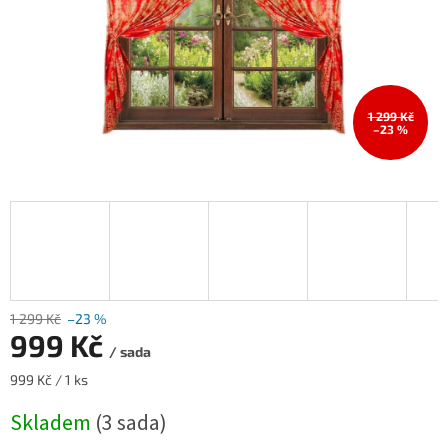
1 299 Kč
–23 %
1 299 Kč
–23 %
999 Kč
/ sada
Měrná
999 Kč / 1 ks
cena:
Skladem
(3 sada)