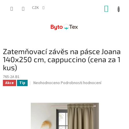
Přejít
NÁKUP
na
CZK
obsah
KOŠÍK
Zatemňovací závěs na pásce Joana
140x250 cm, cappuccino (cena za 1
kus)
765-2A B1
Průměrné
Neohodnoceno
Podrobnosti hodnocení
Akce
Tip
hodnocení
produktu
je
0,0
z
5
hvězdiček.