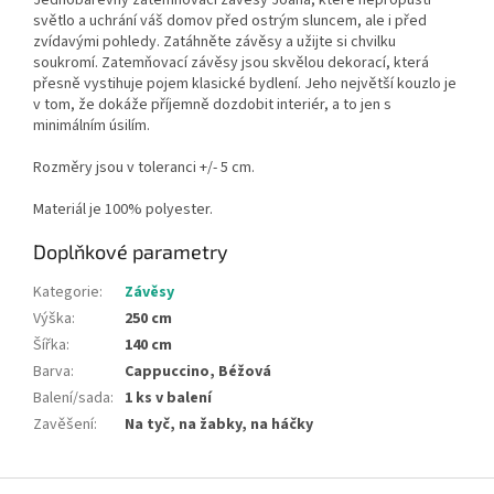
Jednobarevný zatemňovací závěsy Joana, které nepropustí
světlo a uchrání váš domov před ostrým sluncem, ale i před
zvídavými pohledy. Zatáhněte závěsy a užijte si chvilku
soukromí. Zatemňovací závěsy jsou skvělou dekorací, která
přesně vystihuje pojem klasické bydlení. Jeho největší kouzlo je
v tom, že dokáže příjemně dozdobit interiér, a to jen s
minimálním úsilím.
Rozměry jsou v toleranci +/- 5 cm.
Materiál je 100% polyester.
Doplňkové parametry
Kategorie
:
Závěsy
Výška
:
250 cm
Šířka
:
140 cm
Barva
:
Cappuccino, Béžová
Balení/sada
:
1 ks v balení
Zavěšení
:
Na tyč, na žabky, na háčky
Z