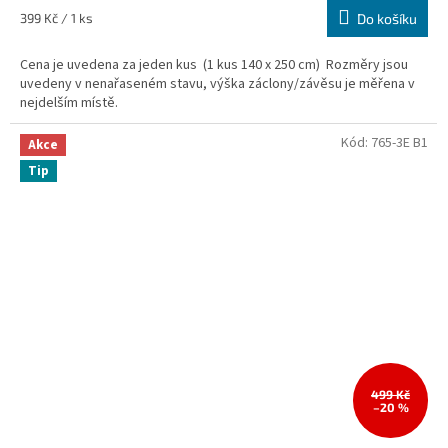
Měrná
399 Kč / 1 ks
Do košíku
cena:
Cena je uvedena za jeden kus (1 kus 140 x 250 cm) Rozměry jsou
uvedeny v nenařaseném stavu, výška záclony/závěsu je měřena v
nejdelším místě.
Kód:
765-3E B1
Akce
Tip
499 Kč
–20 %