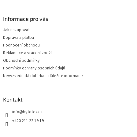
á
p
a
Informace pro vás
t
Jak nakupovat
í
Doprava a platba
Hodnocení obchodu
Reklamace a vrácení zboží
Obchodní podmínky
Podmínky ochrany osobních údajů
Nevyzvednutá dobírka – důležité informace
Kontakt
info
@
bytotex.cz
+420 211 22 19 19