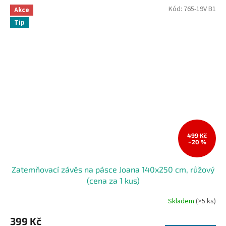
Kód:
765-19V B1
Akce
Tip
499 Kč
–20 %
Zatemňovací závěs na pásce Joana 140x250 cm, růžový
(cena za 1 kus)
Skladem
(>5 ks)
399 Kč