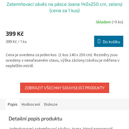
Zatemňovací závěs na pásce Joana 140x250 cm, zelený
(cena za 1 kus)
Skladem
(>5 ks)
399 Kč
Měrná
399 Kč / 1 ks
Do košíku
cena:
Cena je uvedena za jeden kus (1 kus 140 x 250 cm) Rozměry jsou
uvedeny v nenařaseném stavu, výška záclony/závěsu je měřena v
nejdelším místě.
ZOBRAZIT VŠECHNY SOUVISEJÍCÍ PRODUKTY
Popis
Hodnocení
Diskuze
Detailní popis produktu