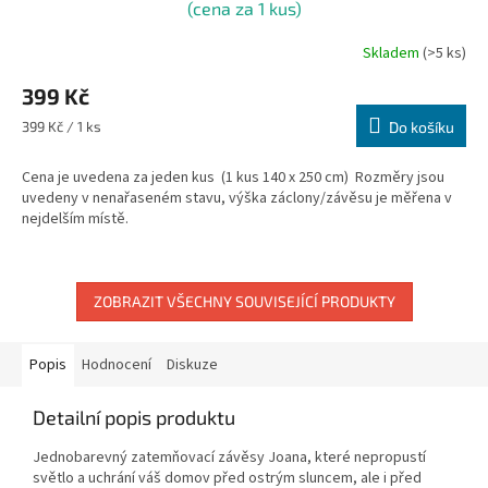
(cena za 1 kus)
Skladem
(>5 ks)
399 Kč
Měrná
399 Kč / 1 ks
Do košíku
cena:
Cena je uvedena za jeden kus (1 kus 140 x 250 cm) Rozměry jsou
uvedeny v nenařaseném stavu, výška záclony/závěsu je měřena v
nejdelším místě.
ZOBRAZIT VŠECHNY SOUVISEJÍCÍ PRODUKTY
Popis
Hodnocení
Diskuze
Detailní popis produktu
Jednobarevný zatemňovací závěsy Joana, které nepropustí
světlo a uchrání váš domov před ostrým sluncem, ale i před