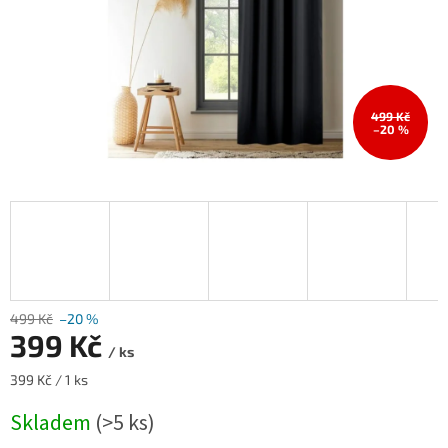
499 Kč
–20 %
499 Kč
–20 %
399 Kč
/ ks
Měrná
399 Kč / 1 ks
cena:
Skladem
(>5 ks)