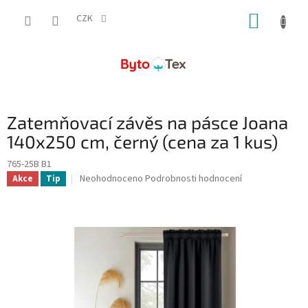
Přejít
NÁKUP
na
CZK
obsah
KOŠÍK
Zatemňovací závěs na pásce Joana
140x250 cm, černý (cena za 1 kus)
765-25B B1
Průměrné
Neohodnoceno
Podrobnosti hodnocení
Akce
Tip
hodnocení
produktu
je
0,0
z
5
hvězdiček.