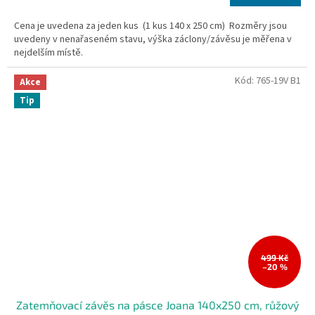
cena:
Cena je uvedena za jeden kus (1 kus 140 x 250 cm) Rozměry jsou
uvedeny v nenařaseném stavu, výška záclony/závěsu je měřena v
nejdelším místě.
Kód:
765-19V B1
Akce
Tip
499 Kč
–20 %
Zatemňovací závěs na pásce Joana 140x250 cm, růžový