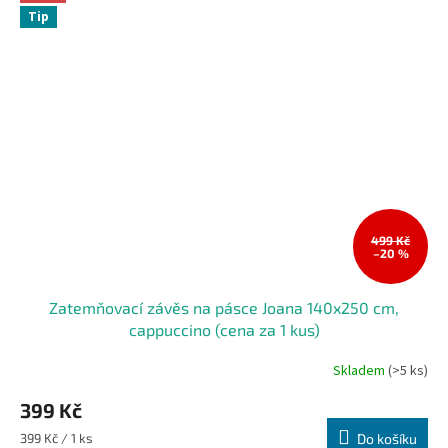
Tip
499 Kč
–20 %
Zatemňovací závěs na pásce Joana 140x250 cm,
cappuccino (cena za 1 kus)
Skladem
(>5 ks)
399 Kč
Měrná
399 Kč / 1 ks
Do košíku