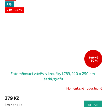
Tip
2 ks - 10 %
549 Kč
–30 %
Zatemňovací závěs s kroužky L769, 140 x 250 cm-
šedá/grafit
Momentálně nedostupné
379 Kč
Měrná
379 Kč / 1 ks
DETAIL