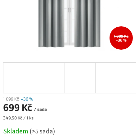
1 099 Kč
–36 %
1 099 Kč
–36 %
699 Kč
/ sada
Měrná
349,50 Kč / 1 ks
cena:
Skladem
(>5 sada)