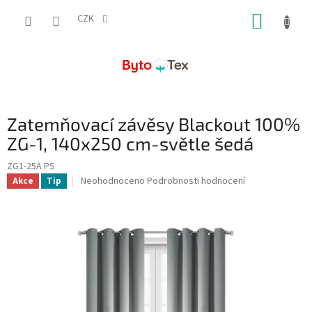
Přejít
NÁKUP
na
CZK
obsah
KOŠÍK
Zatemňovací závěsy Blackout 100%
ZG-1, 140x250 cm-světle šedá
ZG1-25A PS
Průměrné
Neohodnoceno
Podrobnosti hodnocení
Akce
Tip
hodnocení
produktu
je
0,0
z
5
hvězdiček.