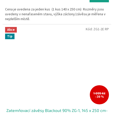
cena:
Cena je uvedena za jeden kus (1 kus 140 x 250 cm) Rozměry jsou
uvedeny v nenařaseném stavu, výška záclony/závěsu je měřena v
nejdelším místě.
Kód:
ZG1-2E RP
Akce
Tip
1 099 Kč
–39 %
Zatemňovací závěsy Blackout 90% ZG-1, 145 x 250 cm-