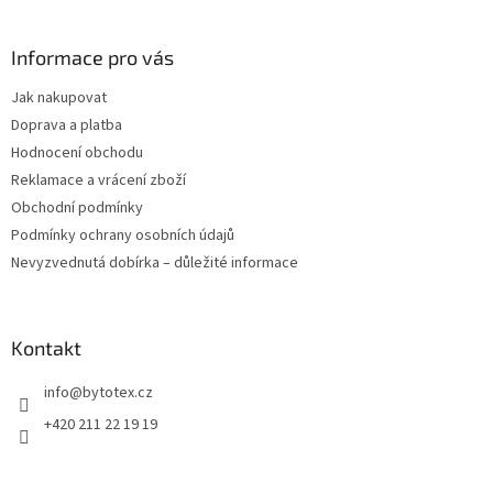
á
p
a
Informace pro vás
t
Jak nakupovat
í
Doprava a platba
Hodnocení obchodu
Reklamace a vrácení zboží
Obchodní podmínky
Podmínky ochrany osobních údajů
Nevyzvednutá dobírka – důležité informace
Kontakt
info
@
bytotex.cz
+420 211 22 19 19