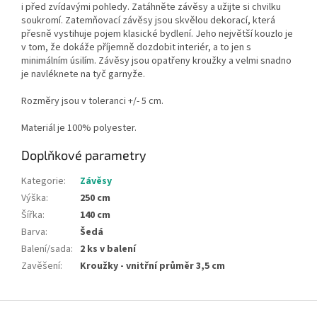
i před zvídavými pohledy. Zatáhněte závěsy a užijte si chvilku
soukromí. Zatemňovací závěsy jsou skvělou dekorací, která
přesně vystihuje pojem klasické bydlení. Jeho největší kouzlo je
v tom, že dokáže příjemně dozdobit interiér, a to jen s
minimálním úsilím. Závěsy jsou opatřeny kroužky a velmi snadno
je navléknete na tyč garnyže.
Rozměry jsou v toleranci +/- 5 cm.
Materiál je 100% polyester.
Doplňkové parametry
Kategorie
:
Závěsy
Výška
:
250 cm
Šířka
:
140 cm
Barva
:
Šedá
Balení/sada
:
2 ks v balení
Zavěšení
:
Kroužky - vnitřní průměr 3,5 cm
Z