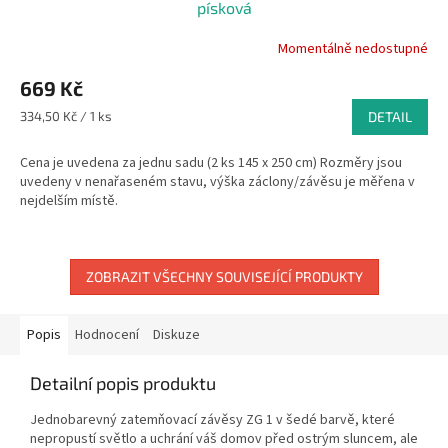
písková
Momentálně nedostupné
669 Kč
Měrná
334,50 Kč / 1 ks
DETAIL
cena:
Cena je uvedena za jednu sadu (2 ks 145 x 250 cm) Rozměry jsou
uvedeny v nenařaseném stavu, výška záclony/závěsu je měřena v
nejdelším místě.
ZOBRAZIT VŠECHNY SOUVISEJÍCÍ PRODUKTY
Popis
Hodnocení
Diskuze
Detailní popis produktu
Jednobarevný zatemňovací závěsy ZG 1 v šedé barvě, které
nepropustí světlo a uchrání váš domov před ostrým sluncem, ale