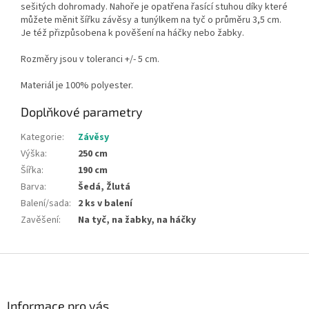
sešitých dohromady. Nahoře je opatřena řasící stuhou díky které
můžete měnit šířku
závěsy
a tunýlkem na tyč o průměru 3,5 cm.
Je též přizpůsobena k pověšení na háčky nebo žabky.
Rozměry jsou v toleranci +/- 5 cm.
Materiál je 100% polyester.
Doplňkové parametry
Kategorie
:
Závěsy
Výška
:
250 cm
Šířka
:
190 cm
Barva
:
Šedá, Žlutá
Balení/sada
:
2 ks v balení
Zavěšení
:
Na tyč, na žabky, na háčky
Z
á
p
a
Informace pro vás