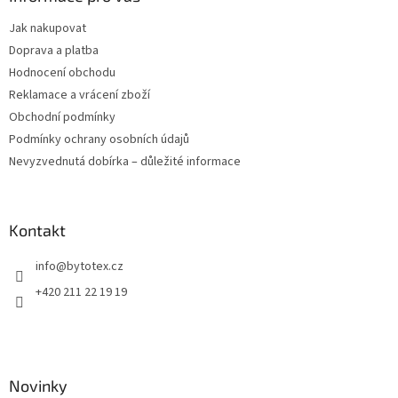
t
Jak nakupovat
í
Doprava a platba
Hodnocení obchodu
Reklamace a vrácení zboží
Obchodní podmínky
Podmínky ochrany osobních údajů
Nevyzvednutá dobírka – důležité informace
Kontakt
info
@
bytotex.cz
+420 211 22 19 19
Novinky