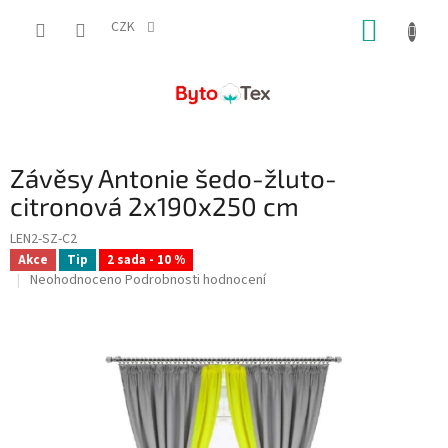
Přejít
NÁKUP
na
CZK
obsah
KOŠÍK
Závěsy Antonie šedo-žluto-
citronová 2x190x250 cm
LEN2-SZ-C2
Akce
Tip
2 sada - 10 %
Průměrné
Neohodnoceno
Podrobnosti hodnocení
hodnocení
produktu
je
0,0
z
5
hvězdiček.