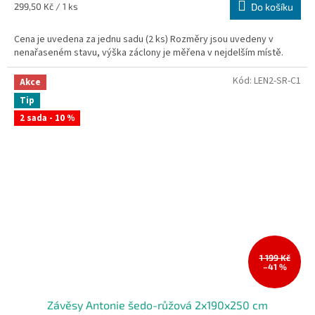
Měrná
299,50 Kč / 1 ks
Do košíku
cena:
Cena je uvedena za jednu sadu (2 ks) Rozměry jsou uvedeny v
nenařaseném stavu, výška záclony je měřena v nejdelším místě.
Kód:
LEN2-SR-C1
Akce
Tip
2 sada - 10 %
1 199 Kč
–41 %
Závěsy Antonie šedo-růžová 2x190x250 cm