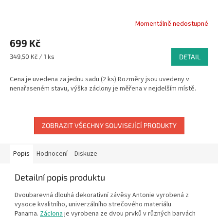
Momentálně nedostupné
699 Kč
Měrná
349,50 Kč / 1 ks
DETAIL
cena:
Cena je uvedena za jednu sadu (2 ks) Rozměry jsou uvedeny v
nenařaseném stavu, výška záclony je měřena v nejdelším místě.
ZOBRAZIT VŠECHNY SOUVISEJÍCÍ PRODUKTY
Popis
Hodnocení
Diskuze
Detailní popis produktu
Dvoubarevná dlouhá dekorativní závěsy Antonie vyrobená z
vysoce kvalitního, univerzálního strečového materiálu
Panama.
Záclona
je vyrobena ze dvou prvků v různých barvách