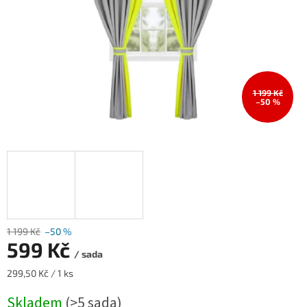
1 199 Kč
–50 %
1 199 Kč
–50 %
599 Kč
/ sada
Měrná
299,50 Kč / 1 ks
cena:
Skladem
(>5 sada)