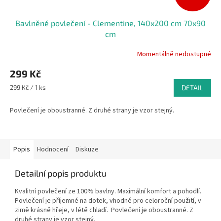
Bavlněné povlečení - Clementine, 140x200 cm 70x90
cm
Momentálně nedostupné
299 Kč
Měrná
299 Kč / 1 ks
DETAIL
cena:
Povlečení je oboustranné. Z druhé strany je vzor stejný.
Popis
Hodnocení
Diskuze
Detailní popis produktu
Kvalitní povlečení ze 100% bavlny. Maximální komfort a pohodlí.
Povlečení je příjemné na dotek, vhodné pro celoroční použití, v
zimě krásně hřeje, v létě chladí. Povlečení je oboustranné. Z
druhé strany je vzor stejný.