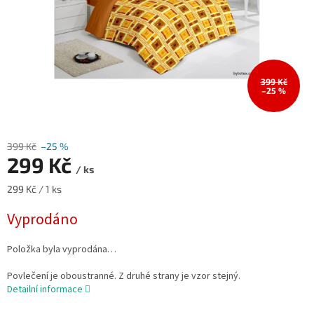
399 Kč
–25 %
399 Kč
–25 %
299 Kč
/ ks
Měrná
299 Kč / 1 ks
cena:
Vyprodáno
Položka byla vyprodána…
Povlečení je oboustranné. Z druhé strany je vzor stejný.
Detailní informace