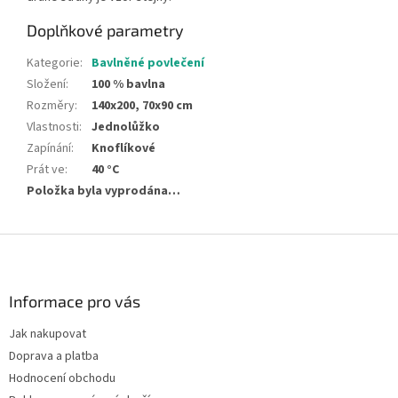
Doplňkové parametry
Kategorie
:
Bavlněné povlečení
Složení
:
100 % bavlna
Rozměry
:
140x200, 70x90 cm
Vlastnosti
:
Jednolůžko
Zapínání
:
Knoflíkové
Prát ve
:
40 °C
Položka byla vyprodána…
Z
á
p
a
Informace pro vás
t
Jak nakupovat
í
Doprava a platba
Hodnocení obchodu