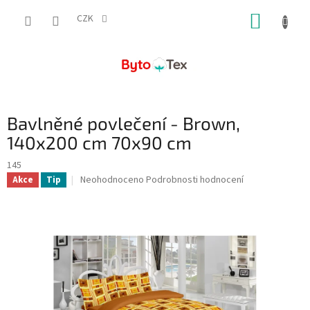
Přejít
NÁKUP
na
CZK
obsah
KOŠÍK
Bavlněné povlečení - Brown,
140x200 cm 70x90 cm
145
Průměrné
Neohodnoceno
Podrobnosti hodnocení
Akce
Tip
hodnocení
produktu
je
0,0
z
5
hvězdiček.