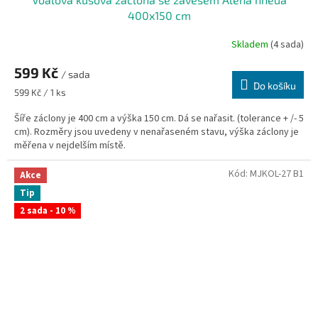
400x150 cm
Skladem
(4 sada)
Průměrné
hodnocení
599 Kč
produktu
/ sada
je
Do košíku
Měrná
599 Kč / 1 ks
5,0
cena:
z
Šíře záclony je 400 cm a výška 150 cm. Dá se nařasit. (tolerance + /- 5
5
cm). Rozměry jsou uvedeny v nenařaseném stavu, výška záclony je
hvězdiček.
měřena v nejdelším místě.
Kód:
MJKOL-27 B1
Akce
Tip
2 sada - 10 %