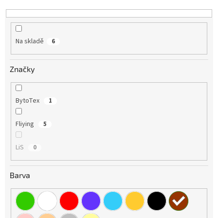
k
t
ů
Na skladě
6
Značky
BytoTex
1
Fliying
5
LiS
0
Barva