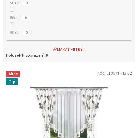
50 cm
0
60cm
0
90 cm
0
VYMAZAT FILTRY
Položek k zobrazení:
6
V
Kód:
L106 YH HB B2
Akce
ý
Tip
p
i
s
p
r
o
d
u