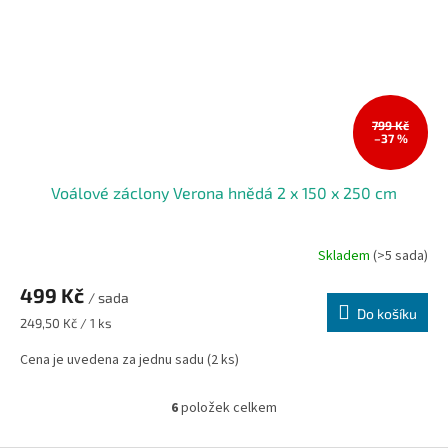
799 Kč
–37 %
Voálové záclony Verona hnědá 2 x 150 x 250 cm
Skladem
(>5 sada)
499 Kč
/ sada
Do košíku
Měrná
249,50 Kč / 1 ks
cena:
Cena je uvedena za jednu sadu (2 ks)
6
položek celkem
O
v