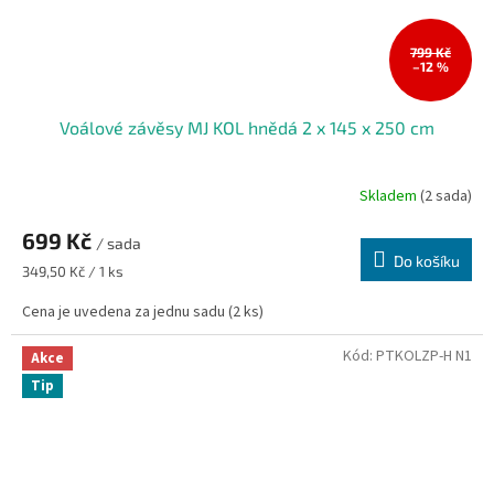
799 Kč
–12 %
Voálové závěsy MJ KOL hnědá 2 x 145 x 250 cm
Skladem
(2 sada)
699 Kč
/ sada
Do košíku
Měrná
349,50 Kč / 1 ks
cena:
Cena je uvedena za jednu sadu (2 ks)
Kód:
PTKOLZP-H N1
Akce
Tip