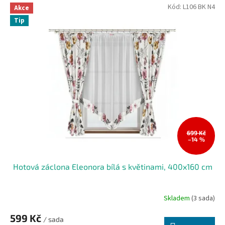
Kód:
L106 BK N4
Akce
Tip
699 Kč
–14 %
Hotová záclona Eleonora bílá s květinami, 400x160 cm
Skladem
(3 sada)
599 Kč
/ sada