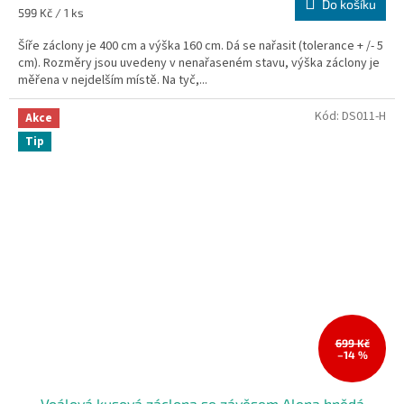
Do košíku
Měrná
599 Kč / 1 ks
cena:
Šíře záclony je 400 cm a výška 160 cm. Dá se nařasit (tolerance + /- 5
cm). Rozměry jsou uvedeny v nenařaseném stavu, výška záclony je
měřena v nejdelším místě. Na tyč,...
Kód:
DS011-H
Akce
Tip
699 Kč
–14 %
Voálová kusová záclona se závěsem Alena hnědá