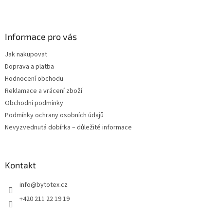
l
Z
á
á
d
p
a
a
Informace pro vás
c
t
í
Jak nakupovat
í
p
Doprava a platba
r
v
Hodnocení obchodu
k
Reklamace a vrácení zboží
y
Obchodní podmínky
v
ý
Podmínky ochrany osobních údajů
p
Nevyzvednutá dobírka – důležité informace
i
s
u
Kontakt
info
@
bytotex.cz
+420 211 22 19 19