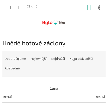
Přejít
NÁKUP
na
CZK
obsah
KOŠÍK
Hnědé hotové záclony
Ř
a
Doporučujeme
Nejlevnější
Nejdražší
Nejprodávanější
z
e
Abecedně
n
í
p
Cena
r
o
499
Kč
699
Kč
d
u