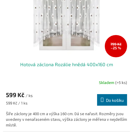
799 Kč
–25 %
Hotová záclona Rozálie hnědá 400x160 cm
Skladem
(>5 ks)
599 Kč
/ ks
Do košíku
Měrná
599 Kč / 1 ks
cena:
Šíře záclony je 400 cm a výška 160 cm. Dá se nařasit. Rozměry jsou
uvedeny v nenařaseném stavu, výška záclony je měřena v nejdelším
místě.