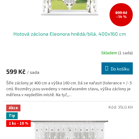
k
t
ů
699 Kč
–14 %
Hotová záclona Eleonora hnědá/bílá, 400x160 cm
Skladem
(1 sada)
Do košíku
599 Kč
/ sada
Šíře záclony je 400 cm a výška 160 cm. Dá se nařasit (tolerance + /- 5
cm). Rozměry jsou uvedeny v nenařaseném stavu, výška záclony je
měřena v nejdelším místě. Na tyč,...
Kód:
35LG KH
Akce
Tip
2 ks - 10 %