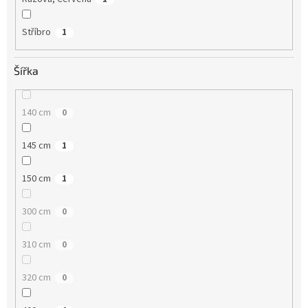
Stříbro
1
Šířka
140 cm
0
145 cm
1
150 cm
1
300 cm
0
310 cm
0
320 cm
0