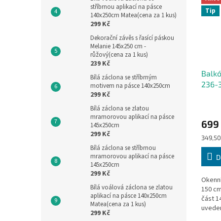
stříbrnou aplikací na pásce
Tip
140x250cm Matea(cena za 1 kus)
299 Kč
Dekorační závěs s řasící páskou
Melanie 145x250 cm -
růžový(cena za 1 kus)
239 Kč
Balk
Bílá záclona se stříbrným
236-
motivem na pásce 140x250cm
299 Kč
Bílá záclona se zlatou
mramorovou aplikací na pásce
699
145x250cm
299 Kč
Měrná
349,50
cena:
Bílá záclona se stříbrnou
mramorovou aplikací na pásce
D
145x250cm
299 Kč
Okenní
Bílá voálová záclona se zlatou
150 
aplikací na pásce 140x250cm
část 1
Matea(cena za 1 kus)
uvede
299 Kč
výška 