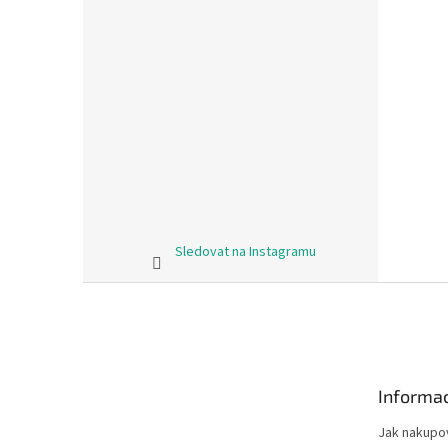
Sledovat na Instagramu
Z
á
p
a
t
Informac
í
Jak nakupo