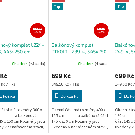
Tip
Tip
899 Kč
899 Kč
–22 %
–22 %
ónový komplet L224-
Balkónový komplet
Balkónov
3, 445x250 cm
PTKOLT-L239-4, 545x250
249-4, 
cm
Skladem
(>5 sada)
Skladem
(4 sada)
 Kč
699 Kč
699 Kč
Měrná
Měrná
 Kč / 1 ks
349,50 Kč / 1 ks
349,50 Kč /
cena:
cena:
o košíku
Do košíku
Do ko
 část má rozměry 300 x
Okenní část má rozměry 400 x
Okenní čás
cm a balkónová
155 cm a balkónová část
120 cm 
45 x 250 cm Rozměry jsou
145 x 250 cm Rozměry jsou
část 145 x
ny v nenařaseném stavu,
uvedeny v nenařaseném stavu,
uvedeny v
záclony...
výška záclony...
výška záclo