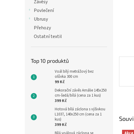
n
Závěsy
e
Povlečení
l
Ubrusy
Přehozy
Ostatní textil
Top 10 produktů
Voál bílý metrážový bez
olůvka 300 cm
99 Kč
Dekorační závěs Amálie 145x250
cm-šedá/bílá (cena za 1 kus)
399 Kč
Hotová bílá záclona s výšivkou
L1037, 140x250 cm (cena za 1
Souvi
kus)
399 Kč
Akce
Bílá voálová záclona se