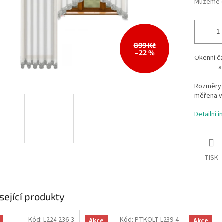
Můžeme d
899 Kč
–22 %
Okenní č
a balkó
Rozměry 
měřena v
Detailní 
TISK
sející produkty
Kód:
L224-236-3
Kód:
PTKOLT-L239-4
Akce
Akce