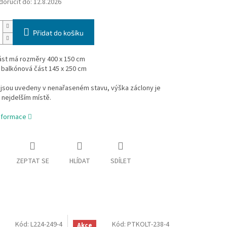
oručit do:
12.8.2026
Přidat do košíku
ást má rozměry 400 x 150 cm
nová část 145 x 250 cm
jsou uvedeny v nenařaseném stavu, výška záclony je
 nejdelším místě.
informace
ZEPTAT SE
HLÍDAT
SDÍLET
Kód:
L224-249-4
Kód:
PTKOLT-238-4
Akce