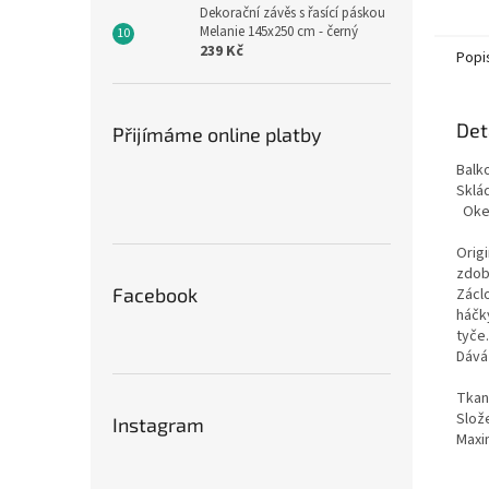
Dekorační závěs s řasící páskou
Melanie 145x250 cm - černý
239 Kč
Popi
Det
Přijímáme online platby
Balk
Sklád
Oken
a b
Origi
zdob
Facebook
Záclo
háčk
tyče.
Dává
Tkani
Slož
Instagram
Maxim