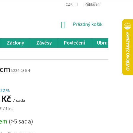
REKLAMACE A VRÁCENÍ ZBOŽÍ
CZK
OBCHODNÍ PODMÍNKY
Přihlášení
POD
NÁKUPNÍ
Prázdný košík
KOŠÍK
Záclony
Závěsy
Povlečení
Ubrusy
Pře
 cm
L224-236-4
–22 %
 Kč
/ sada
 / 1 ks
dem
(>5 sada)