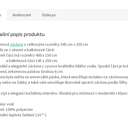
s
Hodnocení
Diskuze
ailní popis produktu
onová
záclona
s celkovými rozměry 545 cm x 250 cm
á se z okenní a balkónové části:
ní část má rozměry 400 x 150 cm
alkónová část 145 x 250 cm.
nální a elegantní záclona z vysoce kvalitního bílého voálu. Spodní část je b
ená zirkonovou páskou širokou 6 cm.
na byla našita na univerzální pásku, která umožňuje instalaci na záclonovou
y nebo na žabky a také vám umožňuje libovolně upravit záclonu podle šířk
 styl a eleganci každému interiéru. Vhodná pro místnost v moderním i klasic
na: voál
ení: 100% polyester
ální teplota žehlení 110 ° C