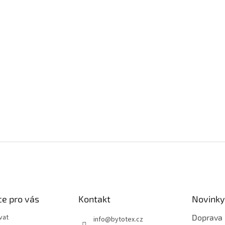
e pro vás
Kontakt
Novinky
vat
Doprava
info
@
bytotex.cz