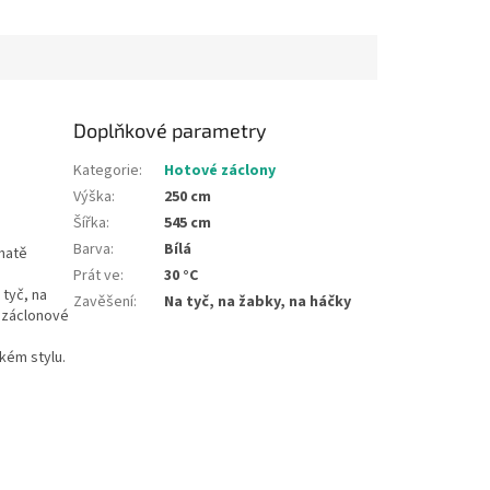
Doplňkové parametry
Kategorie
:
Hotové záclony
Výška
:
250 cm
Šířka
:
545 cm
Barva
:
Bílá
ohatě
Prát ve
:
30 °C
 tyč, na
Zavěšení
:
Na tyč, na žabky, na háčky
y záclonové
kém stylu.