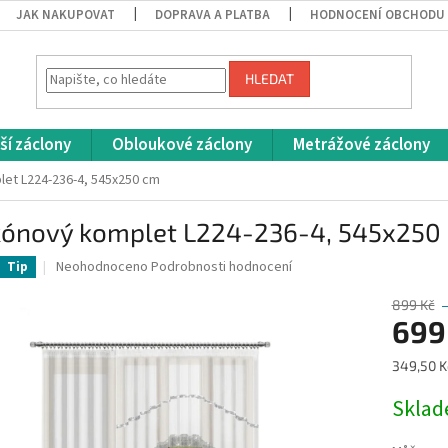
JAK NAKUPOVAT
DOPRAVA A PLATBA
HODNOCENÍ OBCHODU
HLEDAT
ší záclony
Obloukové záclony
Metrážové záclony
et L224-236-4, 545x250 cm
kónový komplet L224-236-4, 545x250
Průměrné
Neohodnoceno
Podrobnosti hodnocení
Tip
hodnocení
produktu
899 Kč
je
699
0,0
z
Měrná
349,50 Kč
5
cena:
hvězdiček.
Skla