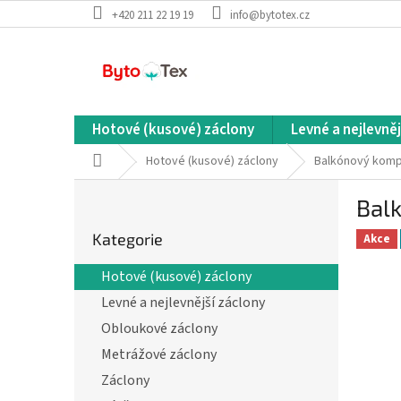
Přejít
+420 211 22 19 19
info@bytotex.cz
na
obsah
Hotové (kusové) záclony
Levné a nejlevněj
Domů
Hotové (kusové) záclony
Balkónový kompl
P
Bal
o
Přeskočit
s
Kategorie
kategorie
Akce
t
r
Hotové (kusové) záclony
a
Levné a nejlevnější záclony
n
n
Obloukové záclony
í
Metrážové záclony
p
Záclony
a