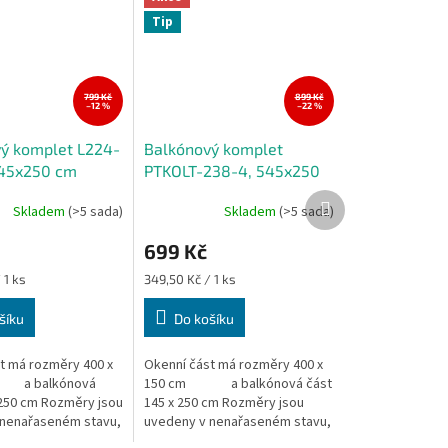
Tip
799 Kč
899 Kč
–12 %
–22 %
ý komplet L224-
Balkónový komplet
545x250 cm
PTKOLT-238-4, 545x250
cm
Další
Skladem
(>5 sada)
Skladem
(>5 sada)
produkt
699 Kč
Měrná
 1 ks
349,50 Kč / 1 ks
cena:
šíku
Do košíku
t má rozměry 400 x
Okenní část má rozměry 400 x
a balkónová
150 cm a balkónová část
 250 cm Rozměry jsou
145 x 250 cm Rozměry jsou
 nenařaseném stavu,
uvedeny v nenařaseném stavu,
ny...
výška záclony...