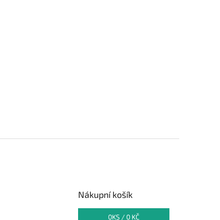
Nákupní košík
0
KS /
0 KČ