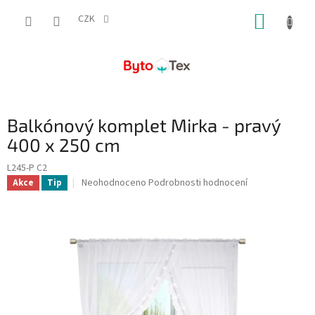
Přejít
NÁKUP
na
CZK
obsah
KOŠÍK
Balkónový komplet Mirka - pravý
400 x 250 cm
L245-P C2
Průměrné
Neohodnoceno
Podrobnosti hodnocení
Akce
Tip
hodnocení
produktu
je
0,0
z
5
hvězdiček.