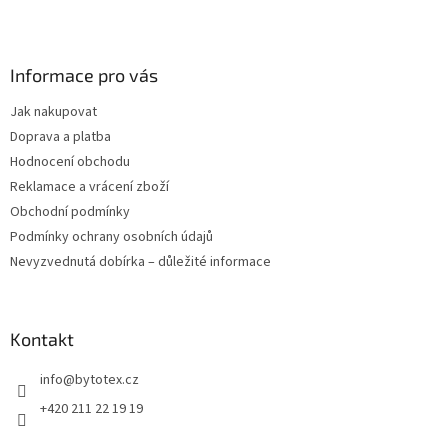
Z
á
p
a
Informace pro vás
t
Jak nakupovat
í
Doprava a platba
Hodnocení obchodu
Reklamace a vrácení zboží
Obchodní podmínky
Podmínky ochrany osobních údajů
Nevyzvednutá dobírka – důležité informace
Kontakt
info
@
bytotex.cz
+420 211 22 19 19