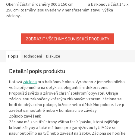
Okenní část má rozměry 300 x 150 cm a balkónová část 145 x
250 cm Rozměry jsou uvedeny v nenařaseném stavu, výška
záclony...
ZOBRAZIT VŠECHNY SOUVISEJÍCÍ PRODUKTY
Popis
Hodnocení
Diskuze
Detailní popis produktu
Hotová
záclona
pro balkónové okno. Vyrobeno z jemného bílého
voálu příjemného na dotyk a s elegantními dekoracemi.
Propouští světlo a zároveň chrání soukromí obyvatel. Okraje
záclon jsou zakončeny krásným zirkonvým vzorem. Záclona se
hodí do obývacího pokoje, ložnice nebo dětského pokoje. Lze ji
zavěsit samostatně nebo v kombinaci se závěsy.
Způsob zavěšení:
Záclona má z vnitřní strany všitou řasící pásku, která zajišťuje
krásné záhyby a také má tunel pro garnýžovou tyč. Může se
nasunout přímo na tyč nebo zavěsit na žabky. Záclona se hodí ke