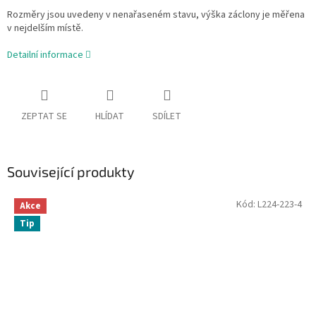
Rozměry jsou uvedeny v nenařaseném stavu, výška záclony je měřena
v nejdelším místě.
Detailní informace
ZEPTAT SE
HLÍDAT
SDÍLET
Související produkty
Kód:
L224-223-4
Akce
Tip