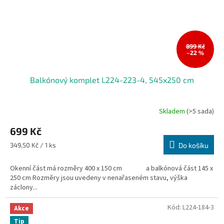
899 Kč
–22 %
Balkónový komplet L224-223-4, 545x250 cm
Skladem
(>5 sada)
699 Kč
Měrná
349,50 Kč / 1 ks
Do košíku
cena:
Okenní část má rozměry 400 x 150 cm a balkónová část 145 x
250 cm Rozměry jsou uvedeny v nenařaseném stavu, výška
záclony...
Kód:
L224-184-3
Akce
Tip