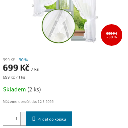
999 Kč
–30 %
999 Kč
–30 %
699 Kč
/ ks
Měrná
699 Kč / 1 ks
cena:
Skladem
(2 ks)
Můžeme doručit do:
12.8.2026
Přidat do košíku