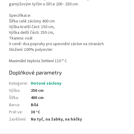
garnýžovým tyčím o šířce 200 - 250 cm.
Specifikace:
Šířka celé záclony 400 cm
Výška kratší část: 150 cm,
Výška delší části: 250 cm,
Tkanina: voál
V ceně: dva popruhy pro upevnění záclon na stranách
Složení: 100% polyester
Maximální teplota žehlení 110 ° C
Doplňkové parametry
Kategorie
:
Hotové záclony
Výška
:
250 cm
Šířka
:
400 cm
Barva
:
Bílá
Prát ve
:
30 °C
Zavěšení
:
Na tyč, na žabky, na háčky