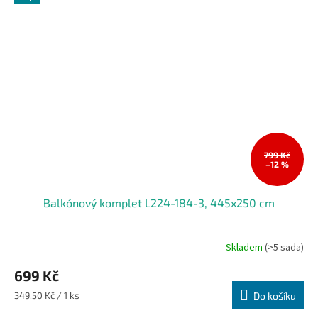
799 Kč
–12 %
Balkónový komplet L224-184-3, 445x250 cm
Skladem
(>5 sada)
699 Kč
Měrná
349,50 Kč / 1 ks
Do košíku
cena: